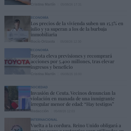
Cristina Martín
05/08/26 17:31
ECONOMÍA
Los precios de la vivienda suben un 15,5% en
julio y ya superan a los de la burbuja
inmobiliaria
Rocío Orizaola
05/08/26 12:30
ECONOMÍA
Toyota eleva previsiones y recomprará
acciones por 5.400 millones, tras elevar
ingresos y beneficio
Cristina Martín
05/08/26 16:00
SOCIEDAD
Invasión de Ceuta. Vecinos denuncian la
violación en manada de una inmigrante
irregular menor de edad: “Hay testigos”
Redacción
05/08/26 12:03
INTERNACIONAL
Vuelta a la cordura. Reino Unido obligará a
que los aseos o vestuarios sean utilizados en