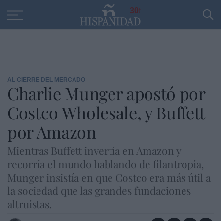
Educación
Entrevistas
PP
SANTANDER
R
30
AL CIERRE DEL MERCADO
Charlie Munger apostó por
Costco Wholesale, y Buffett
por Amazon
Mientras Buffett invertía en Amazon y
recorría el mundo hablando de filantropia,
Munger insistía en que Costco era más útil a
la sociedad que las grandes fundaciones
altruistas.