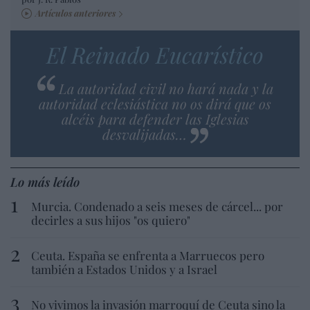
Artículos anteriores
El Reinado Eucarístico
La autoridad civil no hará nada y la
autoridad eclesiástica no os dirá que os
alcéis para defender las Iglesias
desvalijadas…
Lo más leído
Murcia. Condenado a seis meses de cárcel... por
decirles a sus hijos "os quiero"
Ceuta. España se enfrenta a Marruecos pero
también a Estados Unidos y a Israel
No vivimos la invasión marroquí de Ceuta sino la