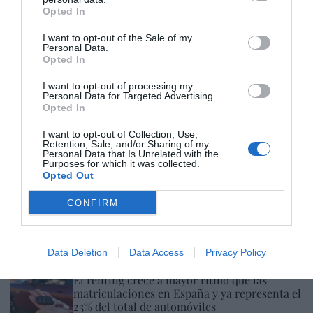
Opted In
I want to opt-out of the Sale of my
Personal Data.
Opted In
Hoy destacamos
I want to opt-out of processing my
ECONOMÍA
Personal Data for Targeted Advertising.
A pesar de Sánchez, Ana Botín se convierte
Opted In
en la décima banquera de EEUU, tras cerrar,
por fin, la compra de Webster Bank
I want to opt-out of Collection, Use,
Retention, Sale, and/or Sharing of my
Eulogio López
05/08/26 15:58
Personal Data that Is Unrelated with the
Purposes for which it was collected.
Opted Out
ECONOMÍA
SpaceX dispara ingresos y reduce pérdidas,
pero constata que fue sobreponderada
CONFIRM
cuando salió a bolsa: cae un 29% desde el
debut
Cristina Martín
05/08/26 17:27
Data Deletion
Data Access
Privacy Policy
ECONOMÍA
El renting crece a mayor ritmo que las
matriculaciones en España y ya representa el
23% del total de automóviles