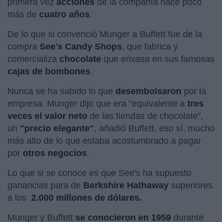
primera vez
acciones
de la compañía hace poco
más de
cuatro años
.
De lo que si convenció Munger a Buffett fue de la
compra
See's Candy Shops
, que fabrica y
comercializa
chocolate
que envasa en sus famosas
cajas de bombones
.
Nunca se ha sabido lo que
desembolsaron
por la
empresa. Munger dijo que era “equivalente a
tres
veces el valor neto
de las tiendas de chocolate”,
un
"precio elegante"
, añadió Buffett, eso sí, mucho
más alto de lo que estaba acostumbrado a pagar
por
otros negocios
.
Lo que si se conoce es que See's ha supuesto
ganancias para de
Berkshire Hathaway
superiores
a los
2.000 millones de dólares.
Munger y Buffett
se conocieron en 1959
durante