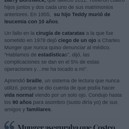
Barry Borthwick,
que falleció 2011. Tuvieron cuatro
hijos juntos y dos cada uno de sus matrimonios
anteriores. En 1955,
su hijo Teddy murió de
leucemia con 10 años
.
Un fallo en la
cirugía de cataratas
a la que fue
sometido en 1978 dejó
ciego de un ojo
a Charles
Munger que nunca quiso denunciar al médico.
“Hablamos de
estadística
s”, dijó, las
complicaciones se dan en el 5% de estas
operaciones y…me ha tocado a mí”.
Aprendió
braille
, un sistema de lectura que nunca
utilizó, porque se dio cuenta de que podía hacer
vida normal
viendo por un solo ojo. Condujo hasta
los
90 años
para asombro (susto diría yo) de sus
amigos y
familiares
.
Munger aseguraba que Costco