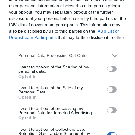
us or personal information disclosed to third parties prior to
your opt-out. You may separately opt-out of the further
disclosure of your personal information by third parties on the
IAB’s list of downstream participants. This information may
also be disclosed by us to third parties on the
IAB’s List of
Downstream Participants
that may further disclose it to other
Hoy destacamos
third parties.
ECONOMÍA
Telefónica. Situación límite: bronca en Reino
Personal Data Processing Opt Outs
Unido, el riesgo de deuda en el alero... y
Enrique Goñi reivindica la Presidencia
I want to opt-out of the Sharing of my
personal data.
Eulogio López
06/08/26 16:47
Opted In
ECONOMÍA
I want to opt-out of the Sale of my
Disney cree que sus acciones están
Personal Data.
infravaloradas y hará más recompras
Opted In
Cristina Martín
06/08/26 17:11
I want to opt-out of processing my
Personal Data for Targeted Advertising.
ESPAÑA
Opted In
Yolanda Díaz, el penúltimo fiasco del
Gobierno Sánchez, escaso en reputación e
I want to opt-out of Collection, Use,
influencia internacional: se conforma con
Retention, Sale, and/or Sharing of my