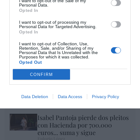
I want to opt-out of the Sale of my
por Eulogio López
Personal Data.
Opted In
I want to opt-out of processing my
Personal Data for Targeted Advertising.
Opted In
I want to opt-out of Collection, Use,
Retention, Sale, and/or Sharing of my
Personal Data that Is Unrelated with the
Purposes for which it was collected.
Opted Out
CONFIRM
Nokia, Ericsson... Huawei: lo que importan
son las patentes
Data Deletion
Data Access
Privacy Policy
Eulogio López
Isabel Pantoja pierde dos pleitos
con Hacienda por 700.000
euros... suma y sigue
Eulogio López