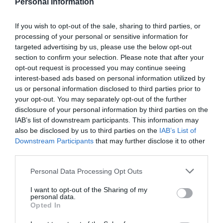
Personal Information
historia, de poner la verdadera, de
desmontar la falsificación, es un trabajo
If you wish to opt-out of the sale, sharing to third parties, or
cristiano"
processing of your personal or sensitive information for
targeted advertising by us, please use the below opt-out
por Hispanidad
section to confirm your selection. Please note that after your
Artículos anteriores
opt-out request is processed you may continue seeing
interest-based ads based on personal information utilized by
DIARIO DE LA CORRUPCIÓN SANCHISTA
us or personal information disclosed to third parties prior to
your opt-out. You may separately opt-out of the further
disclosure of your personal information by third parties on the
Diario de la corrupción sanchista. Hazte
IAB’s list of downstream participants. This information may
Oír se manifiesta delante de La Mareta:
also be disclosed by us to third parties on the
IAB’s List of
“Pedro Sánchez es un criminal”
Downstream Participants
that may further disclose it to other
third parties.
por Redacción
Artículos anteriores
Personal Data Processing Opt Outs
I want to opt-out of the Sharing of my
Opinión
personal data.
Opted In
Enormes minucias