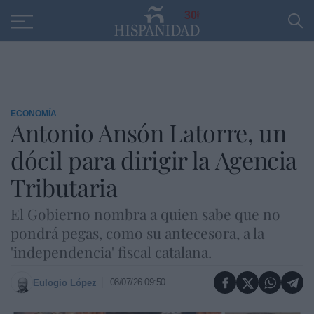
Educación
Entrevistas
PP
SANTANDER
R
30
ECONOMÍA
Antonio Ansón Latorre, un
dócil para dirigir la Agencia
Tributaria
El Gobierno nombra a quien sabe que no
pondrá pegas, como su antecesora, a la
'independencia' fiscal catalana.
08/07/26 09:50
Eulogio López