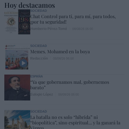
Hoy destacamos
SOCIEDAD
Chat Control para ti, para mí, para todos,
¡por tu seguridad!
Humberto Pérez-Tomé
08/08/26 06:00
SOCIEDAD
Memes. Mohamed en la boya
Redacción
08/08/26 06:00
ESPAÑA
“Ya que gobernamos mal, gobernemos
barato”
Eulogio López
08/08/26 06:00
SOCIEDAD
La batalla no es solo “híbrida” ni
“biopolítica”, sino espiritual... y la ganará la
Virgen