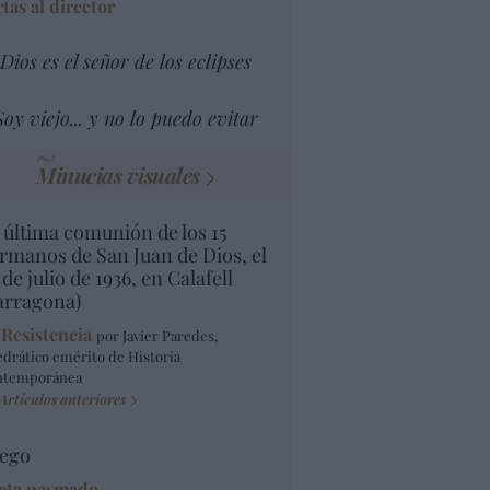
tas al director
Dios es el señor de los eclipses
Soy viejo... y no lo puedo evitar
Minucias visuales
 última comunión de los 15
rmanos de San Juan de Dios, el
 de julio de 1936, en Calafell
arragona)
 Resistencia
por Javier Paredes,
edrático emérito de Historia
ntemporánea
Artículos anteriores
ego
eta pasmado