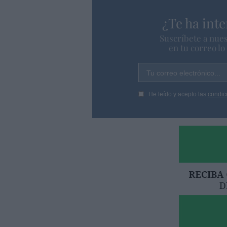
¿Te ha inte
Suscríbete a nues
en tu correo l
Tu correo electrónico...
He leído y acepto las
condic