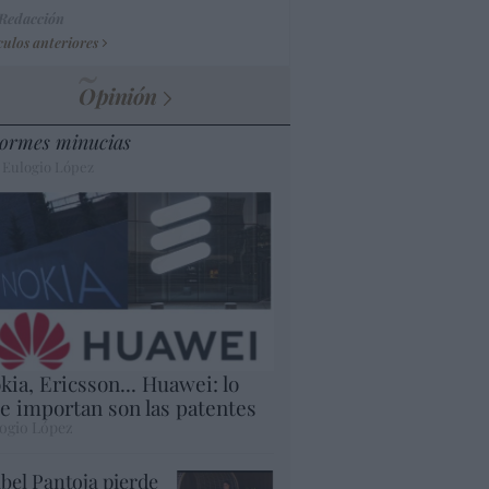
 Redacción
culos anteriores
Opinión
ormes minucias
 Eulogio López
kia, Ericsson... Huawei: lo
e importan son las patentes
ogio López
abel Pantoja pierde