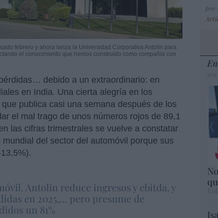
por
Artí
sado febrero y ahora lanza la Universidad Corporativa Antolin para
onectando el conocimiento que hemos construido como compañía con
En
por
érdidas… debido a un extraordinario: en
liales en India. Una cierta alegría en los
que publica casi una semana después de los
dar el mal trago de unos números rojos de 89,1
n las cifras trimestrales se vuelve a constatar
is mundial del sector del automóvil porque sus
-13,5%).
No
qu
móvil. Antolin reduce ingresos y ebitda, y
Eul
rdidas en 2025,… pero presume de
didos un 81%
Is