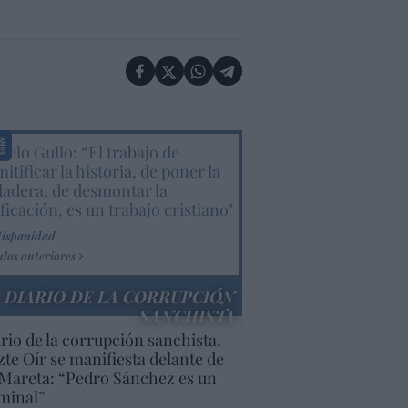
elo Gullo: “El trabajo de
itificar la historia, de poner la
dadera, de desmontar la
ificación, es un trabajo cristiano"
Hispanidad
ulos anteriores
DIARIO DE LA CORRUPCIÓN
SANCHISTA
rio de la corrupción sanchista.
te Oír se manifiesta delante de
Mareta: “Pedro Sánchez es un
minal”