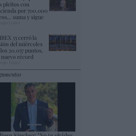
s pleitos con
cienda por 700.000
ros... suma y sigue
ogio López
 IBEX 35 cerró la
sión del miércoles
 los 20.057 puntos,
 nuevo récord
ogio López
gumentos
lipse Sánchez: "No te olvides