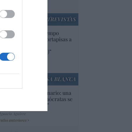
utí
panidad
ENTREVISTAS
uropa lleva mucho tiempo
iendo aranceles y cortapisas a
oductos y compañías
ricanas (y europeas)”
Ana Sánchez Arjona
culos anteriores
LA CASA BLANCA
U. Inquietante escenario: una
cera parte de los demócratas se
ine como “socialista”
Ignacio Aguirre
culos anteriores