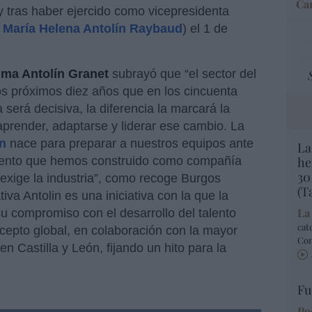
Car
y tras haber ejercido como vicepresidenta
 María Helena Antolín Raybaud
) el 1 de
a Antolín Granet
subrayó que “el sector del
os próximos diez años que en los cincuenta
 será decisiva, la diferencia la marcará la
prender, adaptarse y liderar ese cambio. La
in
nace para preparar a nuestros equipos ante
La
miento que hemos construido como compañía
he
30
exige la industria”, como recoge Burgos
(T
va Antolin es una iniciativa con la que la
La
u compromiso con el desarrollo del talento
cat
cepto global, en colaboración con la mayor
Co
n Castilla y León, fijando un hito para la
Fu
Po