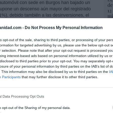
 automóvil con sede en Burgos han bajado un
de
 supone un descenso aún mayor del registrado
12
1%), debido también a las desinversiones, el
mi
His
menes de algunos programas, el ciclo de vida
enor contribución de los ingresos por
tooling
anidad.com -
Do Not Process My Personal Information
Vo
os comparables -es decir, ajustado al nuevo
hi
to opt-out of the sale, sharing to third parties, or processing of your per
fecto divisa-, los ingresos han descendido sólo
y 
formation for targeted advertising by us, please use the below opt-out s
op
r selection. Please note that after your opt-out request is processed y
pr
eing interest-based ads based on personal information utilized by us or
Red
disclosed to third parties prior to your opt-out. You may separately opt-
óvil. Antolin insiste en fortalecer su
losure of your personal information by third parties on the IAB’s list of
anciera, tras las últimas pérdidas:
“S
. This information may also be disclosed by us to third parties on the
IA
 presencia en India
si
Participants
that may further disclose it to other third parties.
ab
po
Es
do alegrías a Antolin. Tras cerrar el año
l Data Processing Opt Outs
Go
llones, un 81% superior a la de 2024, ha
co
ión favorable en la adjudicación de nuevos
Ma
o opt-out of the Sharing of my personal data.
po diversificado de fabricantes globales. Una