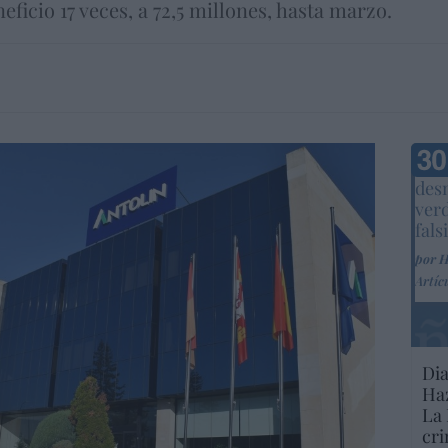
ficio 17 veces, a 72,5 millones, hasta marzo.
Marc
desm
ver
fals
por 
Artíc
Dia
Haz
La 
cri