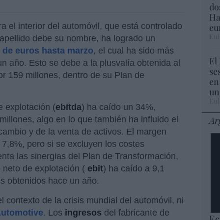
do
Ha
 el interior del automóvil, que está controlado
eu
Eul
o apellido debe su nombre, ha logrado un
s de euros hasta marzo
, el cual ha sido más
El
n año. Esto se debe a la plusvalía obtenida al
se
por 159 millones, dentro de su Plan de
en
un
Eul
e explotación (
ebitda
) ha caído un 34%,
Ar
illones, algo en lo que también ha influido el
 cambio y de la venta de activos. El margen
 7,8%, pero si se excluyen los costes
enta las sinergias del Plan de Transformación,
o neto de explotación (
ebit
) ha caído a 9,1
nes obtenidos hace un año.
l contexto de la crisis mundial del automóvil, ni
Automotive
. Los
ingresos
del fabricante de
Ec