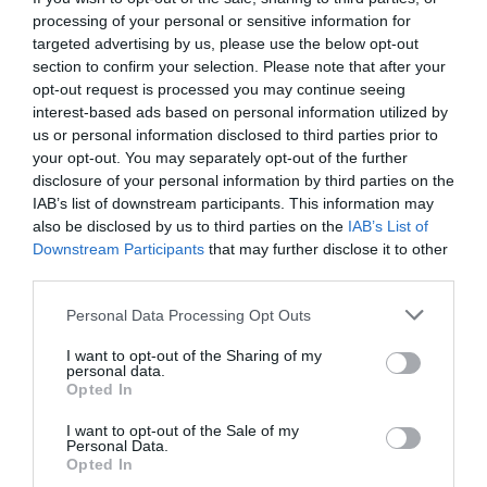
processing of your personal or sensitive information for
targeted advertising by us, please use the below opt-out
section to confirm your selection. Please note that after your
opt-out request is processed you may continue seeing
interest-based ads based on personal information utilized by
us or personal information disclosed to third parties prior to
Nokia, Ericsson... Huawei: lo que importan
your opt-out. You may separately opt-out of the further
disclosure of your personal information by third parties on the
son las patentes
IAB’s list of downstream participants. This information may
Eulogio López
also be disclosed by us to third parties on the
IAB’s List of
Downstream Participants
that may further disclose it to other
Isabel Pantoja pierde dos pleitos
third parties.
con Hacienda por 700.000
euros... suma y sigue
Personal Data Processing Opt Outs
Eulogio López
I want to opt-out of the Sharing of my
personal data.
El IBEX 35 cerró la sesión del
Opted In
miércoles en los 20.057 puntos,
I want to opt-out of the Sale of my
un nuevo récord
Personal Data.
Opted In
Eulogio López