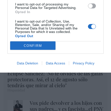
I want to opt-out of processing my
Argumentos
Personal Data for Targeted Advertising.
Opted In
I want to opt-out of Collection, Use,
Retention, Sale, and/or Sharing of my
Personal Data that Is Unrelated with the
Purposes for which it was collected.
Opted Out
CONFIRM
Data Deletion
Data Access
Privacy Policy
Eclipse Sánchez: "No te olvides de las gafas
protectoras. Así, el 12 de agosto sólo
tendrás que mirar al cielo"
Hispanidad
Vox pide devolver a los hijos con
sus padres... y es fascista...el PNV