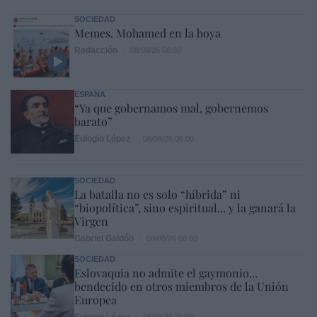
SOCIEDAD
Memes. Mohamed en la boya
Redacción
08/08/26 06:00
ESPAÑA
“Ya que gobernamos mal, gobernemos
barato”
Eulogio López
08/08/26 06:00
SOCIEDAD
La batalla no es solo “híbrida” ni
“biopolítica”, sino espiritual... y la ganará la
Virgen
Gabriel Galdón
08/08/26 06:00
SOCIEDAD
Eslovaquia no admite el gaymonio...
bendecido en otros miembros de la Unión
Europea
Eulogio López
08/08/26 06:00