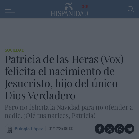
Educación
Entrevistas
PP
SANTANDER
R
30
SOCIEDAD
Patricia de las Heras (Vox)
felicita el nacimiento de
Jesucristo, hijo del único
Dios Verdadero
Pero no felicita la Navidad para no ofender a
nadie. ¡Olé tus narices, Patricia!
31/12/25 06:00
Eulogio López