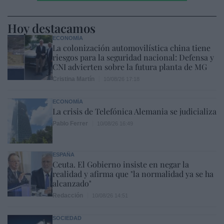
Hoy destacamos
ECONOMÍA
La colonización automovilística china tiene
riesgos para la seguridad nacional: Defensa y
CNI advierten sobre la futura planta de MG
Cristina Martín
10/08/26 17:18
ECONOMÍA
La crisis de Telefónica Alemania se judicializa
Pablo Ferrer
10/08/26 16:49
ESPAÑA
Ceuta. El Gobierno insiste en negar la
realidad y afirma que "la normalidad ya se ha
alcanzado"
Redacción
10/08/26 14:51
SOCIEDAD