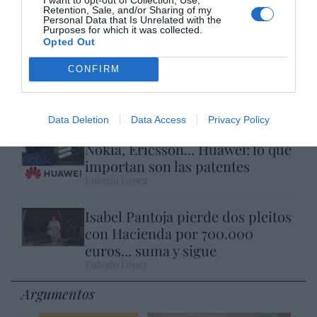
Retention, Sale, and/or Sharing of my
Personal Data that Is Unrelated with the
Purposes for which it was collected.
Opted Out
CONFIRM
Al final, la culpa de la invasión de Ceuta va
a ser de Meloni
Pablo Ferrer
Data Deletion
Data Access
Privacy Policy
Nokia, Ericsson... Huawei: lo que
importan son las patentes
Eulogio López
Isabel Pantoja pierde dos pleitos
con Hacienda por 700.000
euros... suma y sigue
Eulogio López
Argumentos