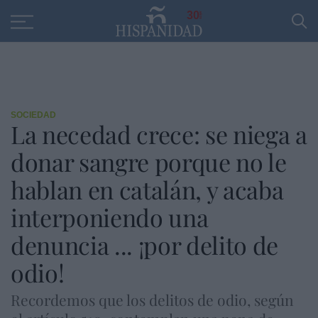
Educación
Entrevistas
PP
SANTANDER
R
30
SOCIEDAD
La necedad crece: se niega a
donar sangre porque no le
hablan en catalán, y acaba
interponiendo una
denuncia ... ¡por delito de
odio!
Recordemos que los delitos de odio, según