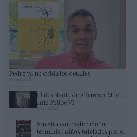
Pedro ya no cuida los detalles
Hispanidad
El desplante de Albares a Milei...
ante Felipe VI
Hispanidad
Nuestra contradicción ‘in
terminis’: niños tutelados por el