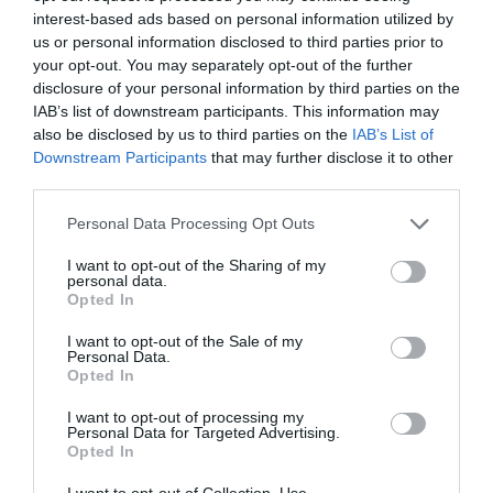
DIARIO DE LA CORRUPCIÓN SANCHISTA
interest-based ads based on personal information utilized by
us or personal information disclosed to third parties prior to
Diario de la corrupción sanchista. Hazte
your opt-out. You may separately opt-out of the further
disclosure of your personal information by third parties on the
Oír se manifiesta delante de La Mareta:
IAB’s list of downstream participants. This information may
“Pedro Sánchez es un criminal”
also be disclosed by us to third parties on the
IAB’s List of
Downstream Participants
that may further disclose it to other
por Redacción
third parties.
Artículos anteriores
Personal Data Processing Opt Outs
Opinión
I want to opt-out of the Sharing of my
personal data.
Enormes minucias
Opted In
por Pablo Ferrer
I want to opt-out of the Sale of my
Personal Data.
Opted In
I want to opt-out of processing my
Personal Data for Targeted Advertising.
Opted In
I want to opt-out of Collection, Use,