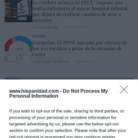
La cordura avanza en EEUU: impone una
multa millonaria al mayor hospital infantil,
que dejará de realizar cambios de sexo a
menores
Cristina Martín
10/08/26 16:08
ESPAÑA
Encuestas. El PSOE aguanta por encima de
los 100 escaños a pesar de la invasión de
Ceuta
José Ángel Gutiérrez
10/08/26 11:02
Marcelo Gullo: “El trabajo de desmitificar la
www.hispanidad.com -
Do Not Process My
historia, de poner la verdadera, de
Personal Information
desmontar la falsificación, es un trabajo
cristiano"
If you wish to opt-out of the sale, sharing to third parties, or
processing of your personal or sensitive information for
por Hispanidad
targeted advertising by us, please use the below opt-out
Artículos anteriores
section to confirm your selection. Please note that after your
opt-out request is processed you may continue seeing