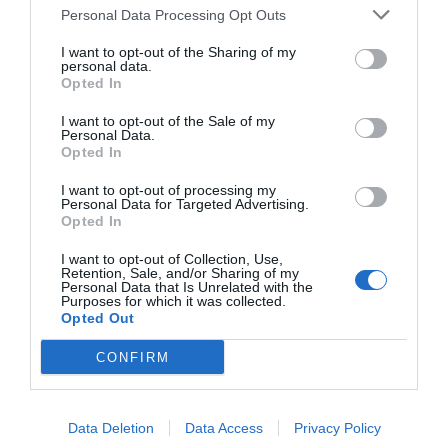
Diario de la corrupción sanchista. Hazte
Personal Data Processing Opt Outs
Oír se manifiesta delante de La Mareta:
I want to opt-out of the Sharing of my
“Pedro Sánchez es un criminal”
personal data.
Opted In
por Redacción
I want to opt-out of the Sale of my
Artículos anteriores
Personal Data.
Opted In
Opinión
I want to opt-out of processing my
Personal Data for Targeted Advertising.
Enormes minucias
Opted In
por Eulogio López
I want to opt-out of Collection, Use,
Retention, Sale, and/or Sharing of my
Personal Data that Is Unrelated with the
Purposes for which it was collected.
Opted Out
CONFIRM
Data Deletion
Data Access
Privacy Policy