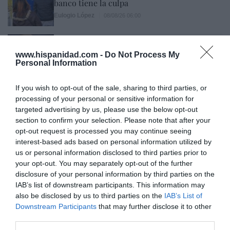
banco tiene la culpa
Eulogio López
08/08/26 06:00
INTERNACIONAL
La bomba de Hiroshima no perseguía a
www.hispanidad.com -
Do Not Process My
Occidente, la de Nagasaki sí: era la ciudad
Personal Information
católica del Japón
Eulogio López
08/08/26 06:00
If you wish to opt-out of the sale, sharing to third parties, or
processing of your personal or sensitive information for
targeted advertising by us, please use the below opt-out
Marcelo Gullo: “El trabajo de desmitificar la
section to confirm your selection. Please note that after your
historia, de poner la verdadera, de
opt-out request is processed you may continue seeing
interest-based ads based on personal information utilized by
desmontar la falsificación, es un trabajo
us or personal information disclosed to third parties prior to
cristiano"
your opt-out. You may separately opt-out of the further
disclosure of your personal information by third parties on the
por Hispanidad
IAB’s list of downstream participants. This information may
Artículos anteriores
also be disclosed by us to third parties on the
IAB’s List of
Downstream Participants
that may further disclose it to other
DIARIO DE LA CORRUPCIÓN SANCHISTA
third parties.