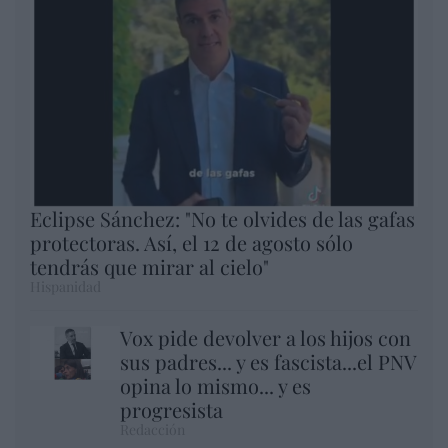
Eclipse Sánchez: "No te olvides de las gafas
protectoras. Así, el 12 de agosto sólo
tendrás que mirar al cielo"
Hispanidad
Vox pide devolver a los hijos con
sus padres... y es fascista...el PNV
opina lo mismo... y es
progresista
Redacción