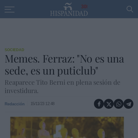
Educación
Entrevistas
PP
SANTANDER
R
30
SOCIEDAD
Memes. Ferraz: "No es una
sede, es un puticlub"
Reaparece Tito Berni en plena sesión de
investidura.
15/11/23 12:48
Redacción