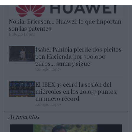
Nokia, Ericsson... Huawei: lo que importan
son las patentes
Eulogio López
Isabel Pantoja pierde dos pleitos
con Hacienda por 700.000
euros... suma y sigue
Eulogio López
El IBEX 35 cerró la sesión del
miércoles en los 20.057 puntos,
un nuevo récord
Eulogio López
Argumentos