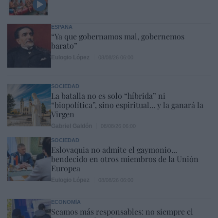
ESPAÑA
“Ya que gobernamos mal, gobernemos
barato”
Eulogio López
08/08/26 06:00
SOCIEDAD
La batalla no es solo “híbrida” ni
“biopolítica”, sino espiritual... y la ganará la
Virgen
Gabriel Galdón
08/08/26 06:00
SOCIEDAD
Eslovaquia no admite el gaymonio...
bendecido en otros miembros de la Unión
Europea
Eulogio López
08/08/26 06:00
ECONOMÍA
Seamos más responsables: no siempre el