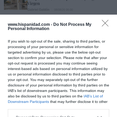
Virgen
Gabriel Galdón
08/08/26 06:00
SOCIEDAD
Eslovaquia no admite el gaymonio...
www.hispanidad.com -
Do Not Process My
bendecido en otros miembros de la Unión
Personal Information
Europea
Eulogio López
08/08/26 06:00
If you wish to opt-out of the sale, sharing to third parties, or
processing of your personal or sensitive information for
targeted advertising by us, please use the below opt-out
section to confirm your selection. Please note that after your
Marcelo Gullo: “El trabajo de desmitificar la
opt-out request is processed you may continue seeing
historia, de poner la verdadera, de
interest-based ads based on personal information utilized by
desmontar la falsificación, es un trabajo
us or personal information disclosed to third parties prior to
cristiano"
your opt-out. You may separately opt-out of the further
disclosure of your personal information by third parties on the
por Hispanidad
IAB’s list of downstream participants. This information may
Artículos anteriores
also be disclosed by us to third parties on the
IAB’s List of
Downstream Participants
that may further disclose it to other
DIARIO DE LA CORRUPCIÓN SANCHISTA
third parties.