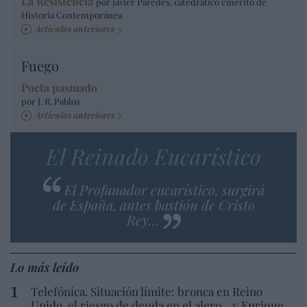
La Resistencia
por Javier Paredes, catedrático emérito de
Historia Contemporánea
Artículos anteriores
Fuego
Poeta pasmado
por J. R. Pablos
Artículos anteriores
El Reinado Eucarístico
El Profanador eucarístico, surgirá
de España, antes bastión de Cristo
Rey…
Lo más leído
Telefónica. Situación límite: bronca en Reino
Unido, el riesgo de deuda en el alero... y Enrique