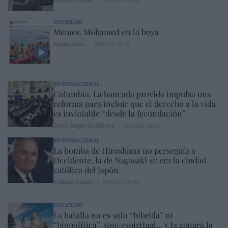
SOCIEDAD
Memes. Mohamed en la boya
Redacción
08/08/26 06:00
INTERNACIONAL
Colombia. La bancada provida impulsa una
reforma para incluir que el derecho a la vida
es inviolable “desde la fecundación”
José Ángel Gutiérrez
08/08/26 06:00
INTERNACIONAL
La bomba de Hiroshima no perseguía a
Occidente, la de Nagasaki sí: era la ciudad
católica del Japón
Eulogio López
08/08/26 06:00
SOCIEDAD
La batalla no es solo “híbrida” ni
“biopolítica”, sino espiritual... y la ganará la