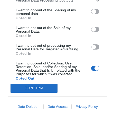
Personal Data Processing Opt Outs
Diario de la corrupción sanchista. Hazte
Oír se manifiesta delante de La Mareta:
I want to opt-out of the Sharing of my
personal data.
“Pedro Sánchez es un criminal”
Opted In
por Redacción
I want to opt-out of the Sale of my
Artículos anteriores
Personal Data.
Opted In
Opinión
I want to opt-out of processing my
Personal Data for Targeted Advertising.
Opted In
Enormes minucias
por Eulogio López
I want to opt-out of Collection, Use,
Retention, Sale, and/or Sharing of my
Personal Data that Is Unrelated with the
Purposes for which it was collected.
Opted Out
CONFIRM
Data Deletion
Data Access
Privacy Policy