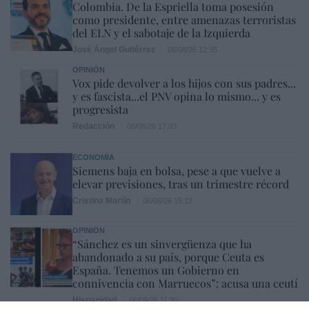
Colombia. De la Espriella toma posesión
como presidente, entre amenazas terroristas
del ELN y el sabotaje de la Izquierda
José Ángel Gutiérrez
06/08/26 12:35
OPINIÓN
Vox pide devolver a los hijos con sus padres...
y es fascista...el PNV opina lo mismo... y es
progresista
Redacción
06/08/26 17:03
ECONOMÍA
Siemens baja en bolsa, pese a que vuelve a
elevar previsiones, tras un trimestre récord
Cristina Martín
06/08/26 15:12
OPINIÓN
“Sánchez es un sinvergüenza que ha
abandonado a su país, porque Ceuta es
España. Tenemos un Gobierno en
connivencia con Marruecos”: acusa una ceutí
Hispanidad
06/08/26 11:30