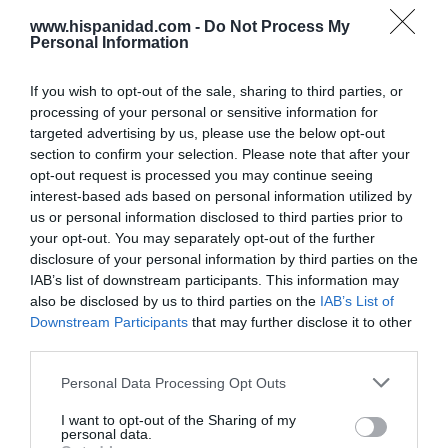
www.hispanidad.com -
Do Not Process My
Personal Information
Marcelo Gullo: “El trabajo de desmitificar la
historia, de poner la verdadera, de
If you wish to opt-out of the sale, sharing to third parties, or
desmontar la falsificación, es un trabajo
processing of your personal or sensitive information for
targeted advertising by us, please use the below opt-out
cristiano"
section to confirm your selection. Please note that after your
por Hispanidad
opt-out request is processed you may continue seeing
interest-based ads based on personal information utilized by
Artículos anteriores
us or personal information disclosed to third parties prior to
your opt-out. You may separately opt-out of the further
DIARIO DE LA CORRUPCIÓN SANCHISTA
disclosure of your personal information by third parties on the
IAB’s list of downstream participants. This information may
Diario de la corrupción sanchista. La
also be disclosed by us to third parties on the
IAB’s List of
Audiencia Nacional prorroga seis meses la
Downstream Participants
that may further disclose it to other
investigación del caso Koldo, ante el
third parties.
ingente material incautado por la UCO
Personal Data Processing Opt Outs
por Redacción
I want to opt-out of the Sharing of my
Artículos anteriores
personal data.