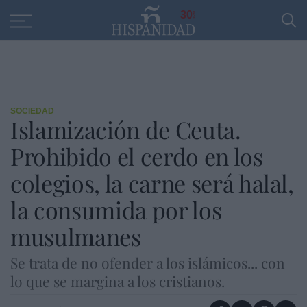
Educación
Entrevistas
PP
SANTANDER
R
30
SOCIEDAD
Islamización de Ceuta.
Prohibido el cerdo en los
colegios, la carne será halal,
la consumida por los
musulmanes
Se trata de no ofender a los islámicos... con
lo que se margina a los cristianos.