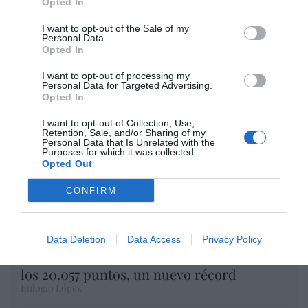
Opted In
Opinión
I want to opt-out of the Sale of my
Personal Data.
Opted In
Enormes minucias
por Eulogio López
I want to opt-out of processing my
Personal Data for Targeted Advertising.
Opted In
I want to opt-out of Collection, Use,
Retention, Sale, and/or Sharing of my
Personal Data that Is Unrelated with the
Purposes for which it was collected.
Opted Out
CONFIRM
Data Deletion
Data Access
Privacy Policy
El IBEX 35 cerró la sesión del miércoles en
los 20.057 puntos, un nuevo récord
Eulogio López