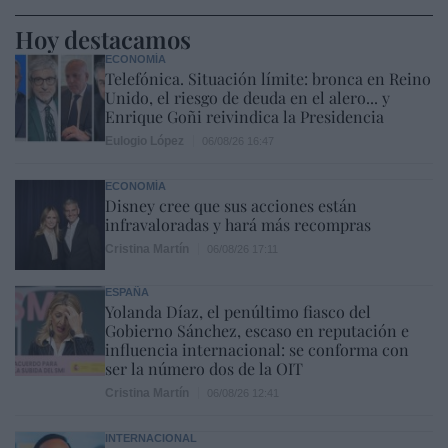
Hoy destacamos
ECONOMÍA
Telefónica. Situación límite: bronca en Reino
Unido, el riesgo de deuda en el alero... y
Enrique Goñi reivindica la Presidencia
Eulogio López
06/08/26 16:47
ECONOMÍA
Disney cree que sus acciones están
infravaloradas y hará más recompras
Cristina Martín
06/08/26 17:11
ESPAÑA
Yolanda Díaz, el penúltimo fiasco del
Gobierno Sánchez, escaso en reputación e
influencia internacional: se conforma con
ser la número dos de la OIT
Cristina Martín
06/08/26 12:41
INTERNACIONAL