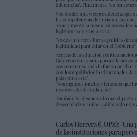
diferencias". Finalmente, "en un acuer
Vox tendrá una vicepresidencia, que o
las competencias de Turismo, Justicia,
"exactamente la misma vicepresidencia
legislatura de 2019 a 2022.
"Vox es la tercera fuerza política de An
legitimidad para estar en el Gobierno"
Acerca de la situación política naciona
Gobierno en España porque la situaci
concentremos toda la fuerza posible. O
con los equilibrios institucionales, l
país como este".
​"Nos jugamos mucho y tenemos que lu
nosotros desde Andalucía".
También ha desmentido que el pacto va
desescolarizar niños, calificando esas
Carlos Herrera (COPE): "Una pa
de las instituciones para perver