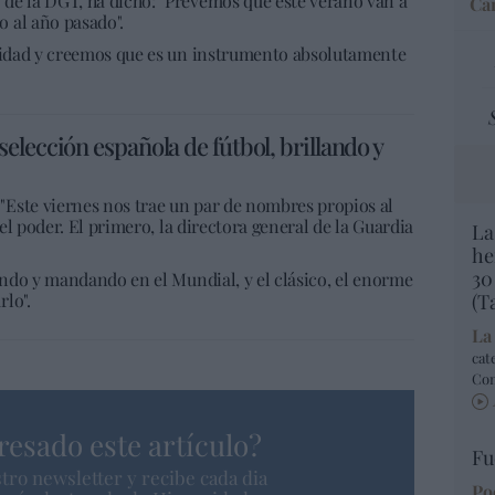
de la DGT, ha dicho: "Prevemos que este verano van a
Car
 al año pasado".
ividad y creemos que es un instrumento absolutamente
elección española de fútbol, brillando y
Este viernes nos trae un par de nombres propios al
 el poder. El primero, la directora general de la Guardia
La
he
30
lando y mandando en el Mundial, y el clásico, el enorme
rlo".
(T
La
cat
Co
resado este artículo?
Fu
tro newsletter y recibe cada dia
Po