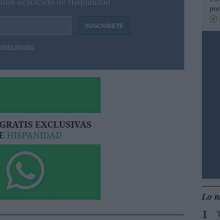
o más destacado de Hispanidad
por
iones legales
Lo m