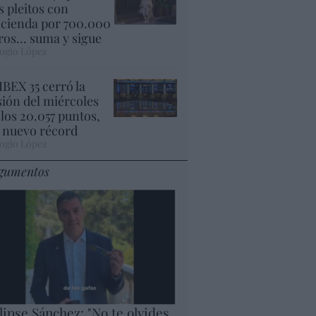
s pleitos con
cienda por 700.000
ros... suma y sigue
ogio López
 IBEX 35 cerró la
sión del miércoles
 los 20.057 puntos,
 nuevo récord
ogio López
gumentos
lipse Sánchez: "No te olvides