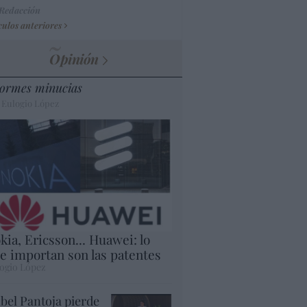
 Redacción
culos anteriores
Opinión
ormes minucias
 Eulogio López
kia, Ericsson... Huawei: lo
e importan son las patentes
ogio López
abel Pantoja pierde