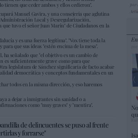
do tienen que ceder ambos y ellos cedieron".
por
Artí
cupará Manuel Gavira, y una consejería que aglutina
 Administración Local y Desregularización,
 que tuvo el señor Juan Marín" de Ciudadanos en la
En
dalucía y es una fuerza legítima". "Vox tiene toda la
 y para que sus ideas "estén encima de la mesa".
por
l, ha señalado que "el objetivo es un cambio de
ón es suficientemente grave como para que
tra legislatura de Sánchez significaría de facto acabar
a calidad democrática y conceptos fundamentales en un
char todos en la misma dirección, y eso haremos
ya a dejar a inmigrantes sin sanidad o a
 afirmaciones como "muy graves" y "mentira".
No
qu
Eul
ndilla de delincuentes se puso al frente
tirlas y forrarse"
Is