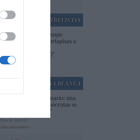
utí
panidad
ENTREVISTAS
uropa lleva mucho tiempo
iendo aranceles y cortapisas a
oductos y compañías
ricanas (y europeas)”
Ana Sánchez Arjona
culos anteriores
LA CASA BLANCA
U. Inquietante escenario: una
cera parte de los demócratas se
ine como “socialista”
Ignacio Aguirre
culos anteriores