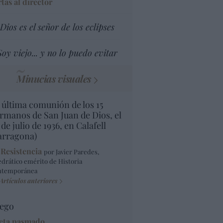
tas al director
Dios es el señor de los eclipses
Soy viejo... y no lo puedo evitar
Minucias visuales
 última comunión de los 15
rmanos de San Juan de Dios, el
 de julio de 1936, en Calafell
arragona)
 Resistencia
por Javier Paredes,
edrático emérito de Historia
ntemporánea
Artículos anteriores
ego
eta pasmado