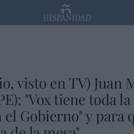
PP
SANTANDER
Religión
io, visto en TV) Juan
): "Vox tiene toda la
n el Gobierno" y para 
a de la mesa"