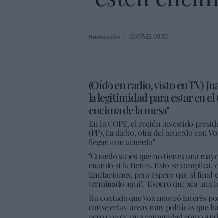
03/07/26 09:53
Redacción
(Oído en radio, visto en TV) 
la legitimidad para estar en el
encima de la mesa"
En la COPE, el recién investido presi
(PP), ha dicho, otra del acuerdo con Vo
llegar a un acuerdo"
"Cuando sabes que no tienes una mayorí
cuando sí la tienes. Esto se complica,
limitaciones, pero espero que al final 
terminado aquí". "Espero que sea una leg
Ha contado que Vox mostró interés por 
consejerías, áreas muy políticas que h
pero que en una comunidad como Andal