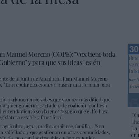
Marc
Juan Manuel Moreno (COPE): "Vox tiene toda
desm
 Gobierno" y para que sus ideas "estén
ver
fals
dente de la Junta de Andalucía, Juan Manuel Moreno
por 
x: "Era repetir elecciones o buscar una fórmula para
Artíc
a parlamentaria, sabes que va a ser más difícil que
 cualquier gobierno pactado o de coalición conlleva
el entendimiento sea bueno". "Espero que el lío haya
Dia
islatura estable y fructífera".
Haz
agricultra, agua, medio ambiente, familia... "Son
La 
an solicitado y que gestionan en otras comunidades,
cri
ucía, no eran las deseables, y hemos tenido