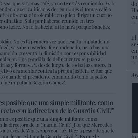
do
sea, que si tomas café, ya no te estás reuniendo. Es lo
enden de ser calificadas de reuniones si tomas café o
Ha
tira obscena e intolerable en quien dirige un cuerpo
eu
r dimitido. Solo por haberse reunido en tres
Eul
mo Leire. No lo ha hecho ni lo hará porque Sánchez
El
Roldán. No es la primera vez que resulta imputado un
se
e fugó, ya saben ustedes, fue condenado, pero hay una
en
sunción presentó la dimisión por responsabilidad
un
moledor. Una pandilla de delincuentes se puso al
Eul
rlas y forrarse. Y, desde luego, de todas las causas, la
etivo era atentar contra la propia Justicia, evitar que
Ar
ontó cuando el presidente enamorado tomó aquellos
do fue imputada Begoña Gómez".
es posible que una simple militante, como
irecto con la directora de la Guardia Civil?"
ómo es posible que una simple militante como
on la directora de la Guardia Civil? ¿Por qué Mercedes
a través de WhatsApps con Ley Díez a pesar de que le
Ec
ra desacreditar a la Guardia Civil.? ¿Es que le