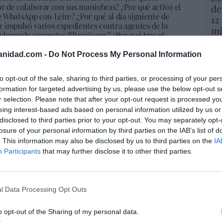
or de colaborar con sus maniobras? ¿Por qué activó el
de
 WhatsApp con Leire? ¿Por qué al día siguiente de
12
 impulsó varios expedientes contra agentes de la
mi
legando supuestas filtraciones? ¿Por qué tras el
His
nvió un mensaje a su abogado diciendo que la reunión
enía que seguir usando esa vía? ¿Por qué en las
anidad.com -
Do Not Process My Personal Information
ora de la Guardia Civil es de su confianza?". "Hombre,
Vo
Mercedes la recibió al menos tres veces, que sepamos.
hi
to opt-out of the sale, sharing to third parties, or processing of your per
tentó valerse de su cercanía y de su relación de
y 
formation for targeted advertising by us, please use the below opt-out s
 propiciar que se actuara internamente contra
op
r selection. Please note that after your opt-out request is processed y
hista? Y para acabar, ¿por qué en estos meses de
pr
e la Guardia Civil, director adjunto operativo,
eing interest-based ads based on personal information utilized by us or
Red
que se pusieran de perfil en casos con afectación
disclosed to third parties prior to your opt-out. You may separately opt-
Santos Cerdán Saavedra, gran escritor, en una cosa que
losure of your personal information by third parties on the IAB’s list of
ocencia es una cosa muy importante. No sabemos
“S
. This information may also be disclosed by us to third parties on the
IA
ble o inocente. No sé cómo saldrá del despacho del
si
Participants
that may further disclose it to other third parties.
r. Lo que sí sé es que hoy hay demasiadas sombras de
ab
 una institución que debería ser impoluta, demasiadas
po
extremadamente grave como es la injerencia política
Es
tante peor aún que la Kitchen por el grado de
l Data Processing Opt Outs
Go
co
Ma
o opt-out of the Sharing of my personal data.