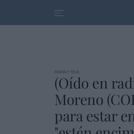
Educación
Entrevistas
RADIO Y TELE
(Oído en rad
Moreno (COPE
para estar e
"estén encim