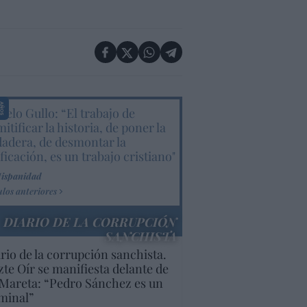
elo Gullo: “El trabajo de
itificar la historia, de poner la
dadera, de desmontar la
ificación, es un trabajo cristiano"
Hispanidad
ulos anteriores
DIARIO DE LA CORRUPCIÓN
SANCHISTA
rio de la corrupción sanchista.
te Oír se manifiesta delante de
Mareta: “Pedro Sánchez es un
minal”