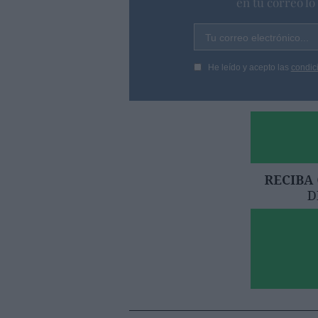
en tu correo l
Tu correo electrónico...
He leído y acepto las
condic