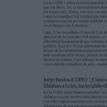
En la COPE, Carlos Herrera opinaba: "O 
que me dices. No, ya las reuniones dep
no tomas café. Miren, solo por esa men
como la Guardia Civil tendría que habe
ocasiones con un personaje mafioso co
va al choque con la Justicia.
Oiga, le he recordado el caso de Luis 
director de la Guardia Civil. Bueno, s
diferencia fundamental: que Antonio A
política. Ayer no". "Es un panorama de
frente de las instituciones para perverti
más apestosa es la cloaca, porque el obj
hiciera su trabajo. Esto además se m
cinco días de tomadura de pelo, cuan
Jorge Bustos (COPE): "¿Cómo 
tildaban a Leire, tuviera hilo d
En la COPE, Jorge Bustos opinaba: "¿C
tildaban a Leire tuviera hilo directo c
González siguió manteniendo contacto 
advirtieron de sus oscuras maniobras pa