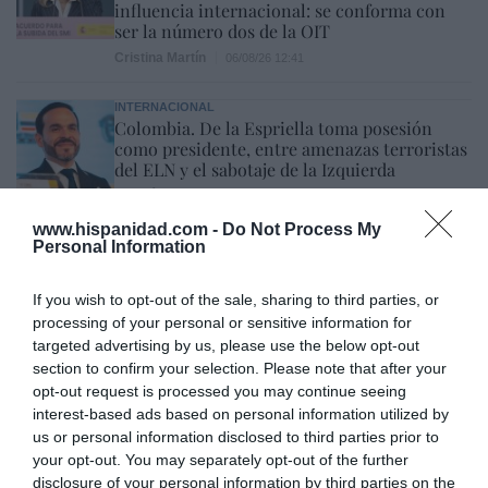
influencia internacional: se conforma con
ser la número dos de la OIT
Cristina Martín
06/08/26 12:41
INTERNACIONAL
Colombia. De la Espriella toma posesión
como presidente, entre amenazas terroristas
del ELN y el sabotaje de la Izquierda
José Ángel Gutiérrez
06/08/26 12:35
www.hispanidad.com -
Do Not Process My
SOCIEDAD
Personal Information
Grupo Consorcio se 'conserva'... y se supera:
cerró 2025 -75 aniversario-, con una
facturación bruta superior a los 126 millones
If you wish to opt-out of the sale, sharing to third parties, or
de euros, un 10% más
processing of your personal or sensitive information for
Redacción
06/08/26 12:36
targeted advertising by us, please use the below opt-out
section to confirm your selection. Please note that after your
ECONOMÍA
opt-out request is processed you may continue seeing
Eli Lilly sigue ‘engordando’ su ventas gracias
interest-based ads based on personal information utilized by
a sus medicamentos estrella: Mounjaro
us or personal information disclosed to third parties prior to
(contra la diabetes tipo 2) y Zepbound,
your opt-out. You may separately opt-out of the further
contra la obesidad
disclosure of your personal information by third parties on the