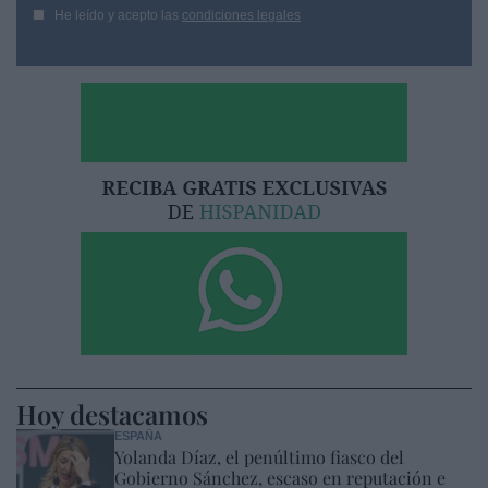
He leído y acepto las
condiciones legales
Hoy destacamos
ESPAÑA
Yolanda Díaz, el penúltimo fiasco del
Gobierno Sánchez, escaso en reputación e