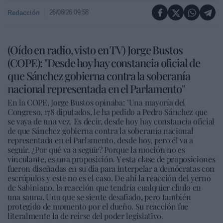
26/06/26 09:58
Redacción
(Oído en radio, visto en TV) Jorge Bustos
(COPE): "Desde hoy hay constancia oficial de
que Sánchez gobierna contra la soberanía
nacional representada en el Parlamento"
En la COPE, Jorge Bustos opinaba: "Una mayoría del
Congreso, 178 diputados, le ha pedido a Pedro Sánchez que
se vaya de una vez. Es decir, desde hoy hay constancia oficial
de que Sánchez gobierna contra la soberanía nacional
representada en el Parlamento, desde hoy, pero él va a
seguir. ¿Por qué va a seguir? Porque la moción no es
vinculante, es una proposición. Y esta clase de proposiciones
fueron diseñadas en su día para interpelar a demócratas con
escrúpulos y este no es el caso. De ahí la reacción del yerno
de Sabiniano, la reacción que tendría cualquier chulo en
una sauna. Uno que se siente desafiado, pero también
protegido de momento por el dueño. Su reacción fue
literalmente la de reírse del poder legislativo.