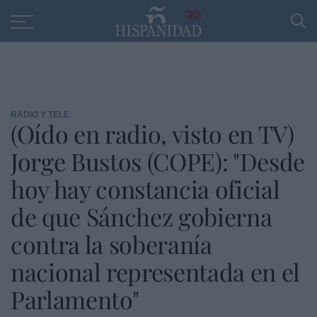
Educación
Entrevistas
PP
SANTANDER
R
30
RADIO Y TELE
(Oído en radio, visto en TV)
Jorge Bustos (COPE): "Desde
hoy hay constancia oficial
de que Sánchez gobierna
contra la soberanía
nacional representada en el
Parlamento"