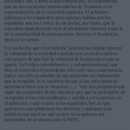
En Onda Cero, Carlos Alsina comentaba: "El Parlamento,
que no las encuestas (menos aún las de Tezanos), es la
representación de la sociedad española. El gobierno
gobierna a los españoles, pero quienes hablan por los
españoles son las Cortes. Es un hecho, por tanto, que la
sociedad española instó ayer al presidente Sánchez a que le
dé la oportunidad de pronunciarse, bien en el Hemiciclo,
bien en las urnas.
Y es un hecho que el presidente Sánchez ha elegido ignorar
la voluntad de la sociedad española por un único motivo:
está seguro de que hoy la voluntad de la mayoría es que se
aparte. Del relato autodefensivo, y autopromocional, que
hizo el miércoles el presidente sólo cabe una consecuencia
lógica: no sólo es sabedor de que gobierna sin Parlamento
que lo respalde, lo es también de que si hay elecciones la
derecha se hará con la Moncloa". (...) "Hay dos preguntas que
sigue sin responder Pedro Sánchez: por qué la sociedad le da
la espalda si tan extraordinaria, y salvífica, es su gestión en
el gobierno; y qué ocurre si los españoles, hoy, lo que
quieren es que gobiernen las derechas y apliquen esas
políticas tan nocivas; qué ocurre si no quieren ser
protegidos de sí mismos por el PSOE".