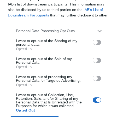
Redacción
06/08/26 11:28
IAB’s list of downstream participants. This information may
also be disclosed by us to third parties on the
IAB’s List of
OPINIÓN
El regalo de 'Mojamé'
Downstream Participants
that may further disclose it to other
third parties.
Hispanidad
06/08/26 11:16
Personal Data Processing Opt Outs
I want to opt-out of the Sharing of my
OPINIÓN
personal data.
“Sánchez es un sinvergüenza que ha
Opted In
abandonado a su país, porque Ceuta es
España. Tenemos un Gobierno en
I want to opt-out of the Sale of my
connivencia con Marruecos”: acusa una ceutí
Personal Data.
Opted In
Hispanidad
06/08/26 11:30
SOCIEDAD
I want to opt-out of processing my
Ceuta y Melilla, las dos columnas de Hércules
Personal Data for Targeted Advertising.
Opted In
Eulogio López
06/08/26 07:58
I want to opt-out of Collection, Use,
Retention, Sale, and/or Sharing of my
Personal Data that Is Unrelated with the
Purposes for which it was collected.
Opted Out
Marcelo Gullo: “El trabajo de desmitificar la