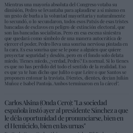
Mientras una mayoría absoluta del Congreso votaba su
dimisión, Pedro se levantaba para aplaudirse a sí mismo en
un gesto de burla a la voluntad mayoritaria y naturalmente
lo secundó, o lo secundaron, todos esos Patxis de esas tristes
bancadas de esclavos en peligro de extinción electoral, que
son las bancadas socialistas. Pero en esa escena siniestra
que quedará como símbolo de una manera autocrática de
ejercer el poder, Pedro lleva una sonrisa nerviosa pintada en
la cara. Es esa sonrisa que se le pone a alguien que quiere
proyectar seguridad y desdén, pero en el fondo solo delata
miedo. Tienes miedo, ¿verdad, Pedro? Es normal. Si lo tienes
es que no has perdido del todo el sentido de la realidad. Eso
es que ya te han dicho que Julito o que Leire o que Santos se
proponen entonar la traviata. Dientes, dientes, decían Julián
Muñoz e Isabel Pantoja. Ambos terminaron en la cárcel".
Carlos Alsina (Onda Cero): "La sociedad
española instó ayer al presidente Sánchez a que
le dé la oportunidad de pronunciarse, bien en
el Hemiciclo, bien en las urnas"