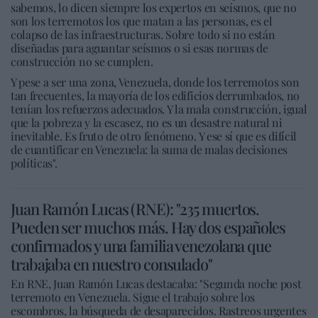
sabemos, lo dicen siempre los expertos en seísmos, que no
son los terremotos los que matan a las personas, es el
colapso de las infraestructuras. Sobre todo si no están
diseñadas para aguantar seísmos o si esas normas de
construcción no se cumplen.
Y pese a ser una zona, Venezuela, donde los terremotos son
tan frecuentes, la mayoría de los edificios derrumbados, no
tenían los refuerzos adecuados. Y la mala construcción, igual
que la pobreza y la escasez, no es un desastre natural ni
inevitable. Es fruto de otro fenómeno. Y ese sí que es difícil
de cuantificar en Venezuela: la suma de malas decisiones
políticas".
Juan Ramón Lucas (RNE): "235 muertos.
Pueden ser muchos más. Hay dos españoles
confirmados y una familia venezolana que
trabajaba en nuestro consulado"
En RNE, Juan Ramón Lucas destacaba: "Segunda noche post
terremoto en Venezuela. Sigue el trabajo sobre los
escombros, la búsqueda de desaparecidos. Rastreos urgentes