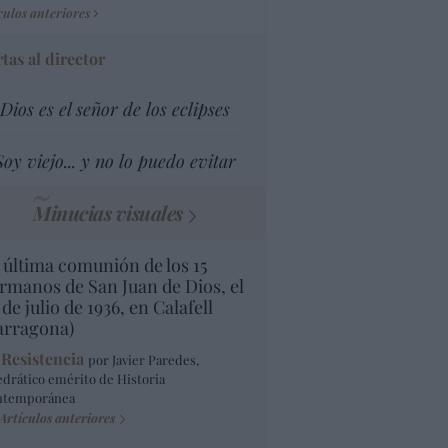
culos anteriores
tas al director
Dios es el señor de los eclipses
Soy viejo... y no lo puedo evitar
Minucias visuales
 última comunión de los 15
rmanos de San Juan de Dios, el
 de julio de 1936, en Calafell
arragona)
 Resistencia
por Javier Paredes,
edrático emérito de Historia
ntemporánea
Artículos anteriores