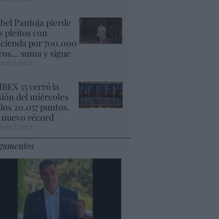
abel Pantoja pierde
s pleitos con
cienda por 700.000
ros... suma y sigue
ogio López
 IBEX 35 cerró la
sión del miércoles
 los 20.057 puntos,
 nuevo récord
ogio López
gumentos