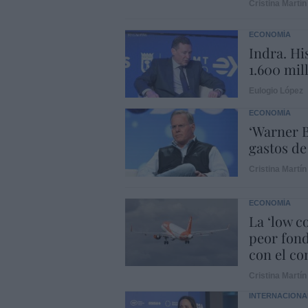
Cristina Martín
ECONOMÍA
Indra. Hi
1.600 mil
Eulogio López
ECONOMÍA
‘Warner B
gastos de
Cristina Martín
ECONOMÍA
La ‘low c
peor fond
con el con
Cristina Martín
INTERNACIONA