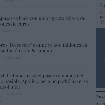
07/08/26 15:51
Fu
Po
spasat se hace con un proyecto IRIS-2 de
por
lones de euros
07/08/26 15:07
ros. Discovery’ asume ya 600 millones en
 su fusión con Paramount
07/08/26 15:10
ost’ británica easyJet pasará a manos del
o posible: Apollo... pero no podrá hacerse
trol total
07/08/26 14:09
Lo m
L