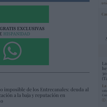
Artí
Car
La
he
30
(T
La
io imposible de los Entrecanales: deuda al
cat
zación a la baja y reputación en
Co
ho