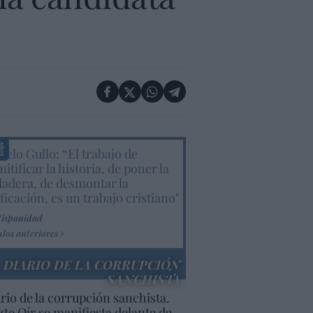
elo Gullo: “El trabajo de
itificar la historia, de poner la
dadera, de desmontar la
ificación, es un trabajo cristiano"
Hispanidad
ulos anteriores
DIARIO DE LA CORRUPCIÓN
SANCHISTA
rio de la corrupción sanchista.
te Oír se manifiesta delante de