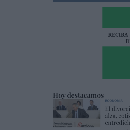
Hoy destacamos
ECONOMÍA
El divorc
alza, coti
entredic