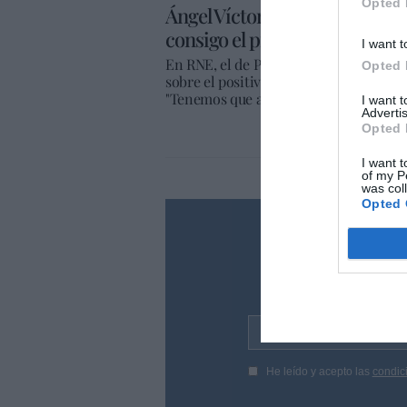
Opted 
Ángel Víctor Torres (RNE): "Te
consigo el protocolo pertinent
I want t
En RNE, el de Política Territorial y M
Opted 
sobre el positivo en una de las pasaje
"Tenemos que analizar cada caso [...] L
I want 
Advertis
Opted 
I want t
of my P
was col
Opted 
¿Te ha inte
Suscríbete a nues
en tu correo l
Tu correo electrónico...
He leído y acepto las
condic