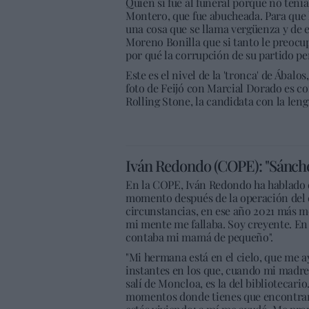
Quien sí fue al funeral porque no ten
Montero, que fue abucheada. Para que 
una cosa que se llama vergüenza y de es
Moreno Bonilla que si tanto le preocup
por qué la corrupción de su partido p
Este es el nivel de la 'tronca' de Ábalo
foto de Feijó con Marcial Dorado es co
Rolling Stone, la candidata con la len
Iván Redondo (COPE): "Sánche
En la COPE, Iván Redondo ha hablado d
momento después de la operación del 
circunstancias, en ese año 2021 más m
mi mente me fallaba. Soy creyente. 
contaba mi mamá de pequeño".
"Mi hermana está en el cielo, que me 
instantes en los que, cuando mi madr
salí de Moncloa, es la del bibliotecari
momentos donde tienes que encontrar 