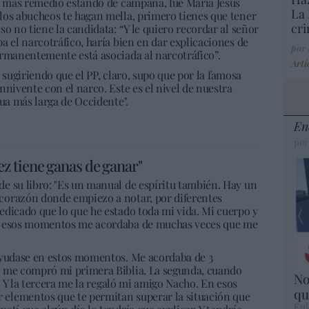
ía más remedio estando de campaña, fue María Jesús
La 
los abucheos te hagan mella, primero tienes que tener
cri
o no tiene la candidata: “Y le quiero recordar al señor
a el narcotráfico, haría bien en dar explicaciones de
por
ermanentemente está asociada al narcotráfico”.
Artí
s, sugiriendo que el PP, claro, supo que por la famosa
nnivente con el narco. Este es el nivel de nuestra
gua más larga de Occidente".
En
por
z tiene ganas de ganar"
e su libro: "Es un manual de espíritu también. Hay un
corazón donde empiezo a notar, por diferentes
edicado que lo que he estado toda mi vida. Mi cuerpo y
En esos momentos me acordaba de muchas veces que me
ayudase en estos momentos. Me acordaba de 3
e me compró mi primera Biblia. La segunda, cuando
No
o. Y la tercera me la regaló mi amigo Nacho. En esos
qu
elementos que te permitan superar la situación que
Eul