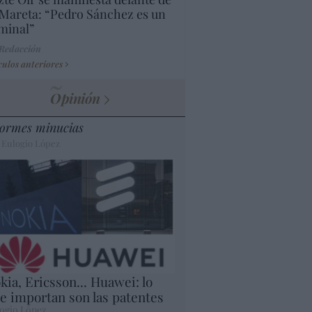
Mareta: “Pedro Sánchez es un
minal”
 Redacción
culos anteriores
Opinión
ormes minucias
 Eulogio López
kia, Ericsson... Huawei: lo
e importan son las patentes
ogio López