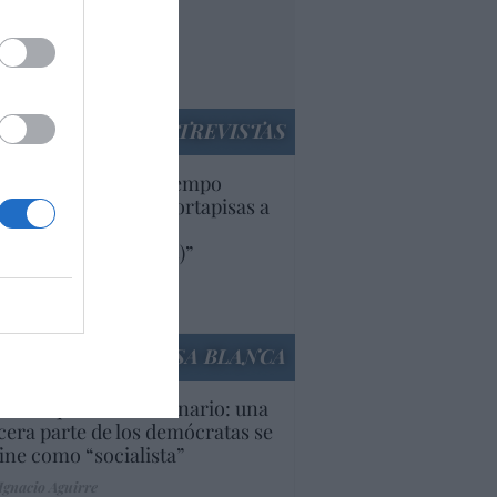
nnivencia con
rruecos”: acusa una
utí
panidad
ENTREVISTAS
uropa lleva mucho tiempo
iendo aranceles y cortapisas a
oductos y compañías
ricanas (y europeas)”
Ana Sánchez Arjona
culos anteriores
LA CASA BLANCA
U. Inquietante escenario: una
cera parte de los demócratas se
ine como “socialista”
Ignacio Aguirre