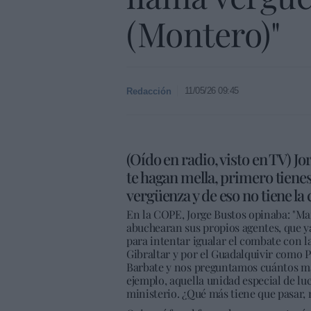
(Montero)"
11/05/26 09:45
Redacción
(Oído en radio, visto en TV) J
te hagan mella, primero tiene
vergüenza y de eso no tiene la
En la COPE, Jorge Bustos opinaba: "Mar
abuchearan sus propios agentes, que y
para intentar igualar el combate con l
Gibraltar y por el Guadalquivir como P
Barbate y nos preguntamos cuántos má
ejemplo, aquella unidad especial de lu
ministerio. ¿Qué más tiene que pasar, 