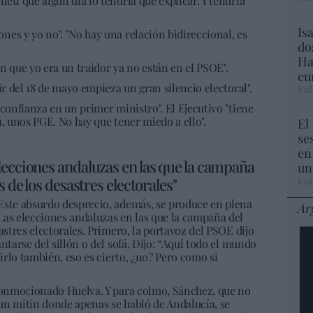
etí que algún día lo tendría que explicar. Y tendría
Is
es y yo no". "No hay una relación bidireccional, es
do
Ha
n que yo era un traidor ya no están en el PSOE".
eu
ir del 18 de mayo empieza un gran silencio electoral".
Eul
 confianza en un primer ministro". El Ejecutivo "tiene
á, unos PGE. No hay que tener miedo a ello".
El
se
en
lecciones andaluzas en las que la campaña
un
Eul
s de los desastres electorales"
Este absurdo desprecio, además, se produce en plena
Ar
Las elecciones andaluzas en las que la campaña del
astres electorales. Primero, la portavoz del PSOE dijo
ntarse del sillón o del sofá. Dijo: “Aquí todo el mundo
cirlo también, eso es cierto, ¿no? Pero como si
 conmocionado Huelva. Y para colmo, Sánchez, que no
a un mitin donde apenas se habló de Andalucía, se