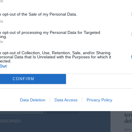
In
nemos que analizar cada caso: llevará
co
Ma
e"
o opt-out of the Sale of my Personal Data.
ce
emoria Democrática, Ángel Víctor Torres, ha dicho,
In
His
ras francesas que viajaba a bordo del MV Hondius:
levará consigo el protocolo pertinente".
to opt-out of processing my Personal Data for Targeted
ing.
In
“E
o opt-out of Collection, Use, Retention, Sale, and/or Sharing
pon
ersonal Data that Is Unrelated with the Purposes for which it
pr
lected.
Out
ame
por 
resado este artículo?
CONFIRM
Artí
tro newsletter y recibe cada dia
o más destacado de Hispanidad
Data Deletion
Data Access
Privacy Policy
EEU
ter
def
iones legales
por 