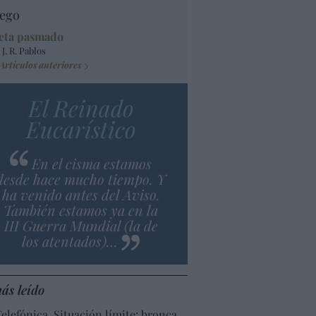
ego
eta pasmado
 J. R. Pablos
Artículos anteriores
El Reinado
Eucarístico
En el cisma estamos
desde hace mucho tiempo. Y
ha venido antes del Aviso.
También estamos ya en la
III Guerra Mundial (la de
los atentados)…
ás leído
Telefónica. Situación límite: bronca