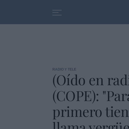
Educación
Entrevistas
RADIO Y TELE
(Oído en rad
(COPE): "Par
primero tien
llama vergüe