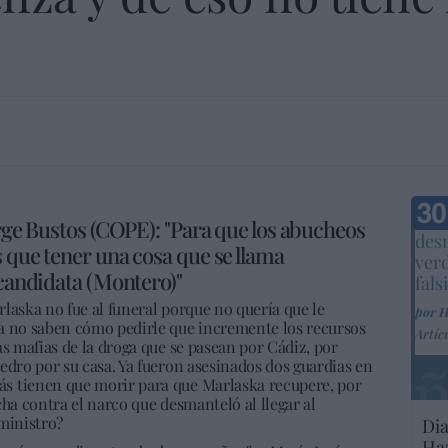
Marc
orge Bustos (COPE): "Para que los abucheos
desm
s que tener una cosa que se llama
ver
 candidata (Montero)"
fals
laska no fue al funeral porque no quería que le
por 
a no saben cómo pedirle que incremente los recursos
Artíc
as mafias de la droga que se pasean por Cádiz, por
edro por su casa. Ya fueron asesinados dos guardias en
s tienen que morir para que Marlaska recupere, por
cha contra el narco que desmanteló al llegar al
ministro?
Dia
Haz