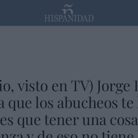
PP
SANTANDER
Religión
io, visto en TV) Jorge
a que los abucheos te
es que tener una cosa
nza y de eso no tiene 