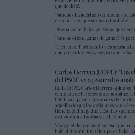
estás viviendo; a mí me ayudó. Me prom
que decirlo".
"Sánchez ha acertado en muchas ocasion
circular. Hay que ser justo también".
"Buena parte de las personas que decía
"Sánchez tiene ganas de ganar". "A part
"Creo en el Parlamento y es sagrada la
que presentar, estoy seguro que lo har
Carlos Herrera (COPE): "Las e
del PSOE va a pasar a los anale
En la COPE, Carlos Herrera opinaba: "
campaña de las elecciones andaluzas. 
PSOE va a pasar a los anales de los des
aquello de que los andaluces van a leva
tiene la piel muy fina”. Eso hay que de
estuviéramos tumbados a la bartola.
Y luego el desprecio al suceso que ha
bajó al funeral, tuvo tiempo de bajar 