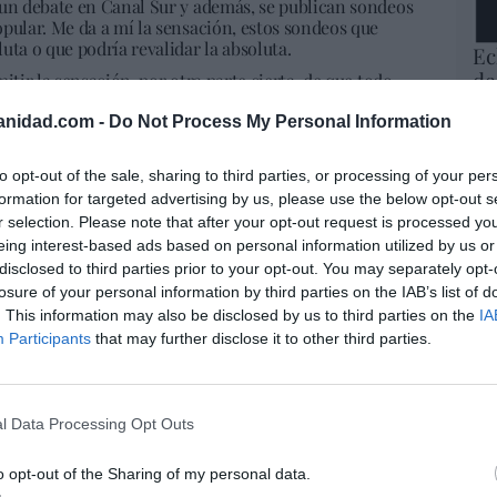
 un debate en Canal Sur y además, se publican sondeos
pular. Me da a mí la sensación, estos sondeos que
uta o que podría revalidar la absoluta.
Ec
de
itir la sensación, por otra parte cierta, de que todo
nos votos en unas provincias. Tienen los planetas que
12
so solo se consigue si van a votar todos los votantes
anidad.com -
Do Not Process My Personal Information
mi
parece que empeoraría los resultados de hace cuatro
His
 de las campañas, sobre todo si se involucra Sánchez,
to opt-out of the sale, sharing to third parties, or processing of your per
r el voto sobre todo de la extrema izquierda".
formation for targeted advertising by us, please use the below opt-out s
Vo
r selection. Please note that after your opt-out request is processed y
hi
eing interest-based ads based on personal information utilized by us or
y 
a oficial de la seguridad social saneada y
disclosed to third parties prior to your opt-out. You may separately opt-
op
 más grietas de la que nos cuentan"
losure of your personal information by third parties on the IAB’s list of
pr
e refería al uso de fondos europeos para pagar
. This information may also be disclosed by us to third parties on the
IA
Red
seguridad social saneada y de la hucha reconstruida
Participants
that may further disclose it to other third parties.
".
“S
able, sino lo que revela".
si
ab
rra a "fondos extraordinarios de recuperación" para
l Data Processing Opt Outs
po
Es
o opt-out of the Sharing of my personal data.
Go