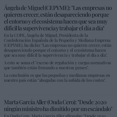
Ángela de Miguel (CEPYME): "Las empresas no
quieren crecer, están desapareciendo porque
el entorno y el ecosistema hacen que sea muy
difícil la supervivencia y trabajar el día a día"
En la COPE, Ángela de Miguel, Presidenta de la
Confederación Española de la Pequeña y Mediana Empresa
(CEPYME), ha dicho: "Las empresas no quieren crecer, están
desapareciendo porque el entorno y el ecosistema hacen
que sea muy difícil la supervivencia y trabajar el día a día".
A esto se suma el "exceso de regulación y cargas normativas
que también están frenando a nuestras pymes".
La conclusión es que las pequeñas y medianas empresas en
nuestro país están "ahogadas con la subida de los costes".
Marta García Aller (Onda Cero): "Desde 2020
ningún ministro ha dimitido por un escándalo"
En Onda Cero, Marta García Aller afirmaba: "Desde 2020,