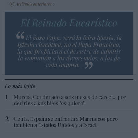
Artículos anteriores
El Reinado Eucarístico
El falso Papa. Será la falsa Iglesia, la
Iglesia cismática, no el Papa Francisco,
la que propiciará el desastre de admitir
la comunión a los divorciados, a los de
vida impura…
Lo más leído
Murcia. Condenado a seis meses de cárcel... por
decirles a sus hijos "os quiero"
Ceuta. España se enfrenta a Marruecos pero
también a Estados Unidos y a Israel