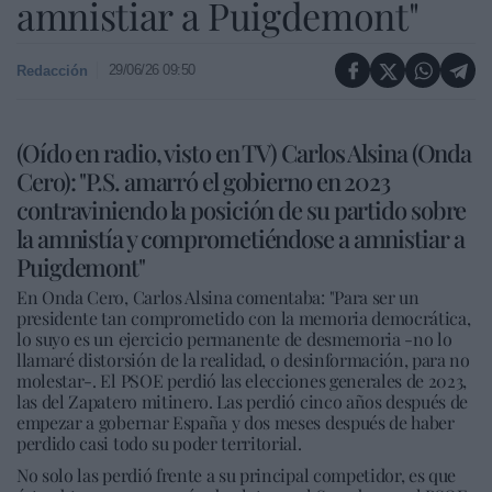
amnistiar a Puigdemont"
29/06/26 09:50
Redacción
(Oído en radio, visto en TV) Carlos Alsina (Onda
Cero): "P.S. amarró el gobierno en 2023
contraviniendo la posición de su partido sobre
la amnistía y comprometiéndose a amnistiar a
Puigdemont"
En Onda Cero, Carlos Alsina comentaba: "Para ser un
presidente tan comprometido con la memoria democrática,
lo suyo es un ejercicio permanente de desmemoria -no lo
llamaré distorsión de la realidad, o desinformación, para no
molestar-. El PSOE perdió las elecciones generales de 2023,
las del Zapatero mitinero. Las perdió cinco años después de
empezar a gobernar España y dos meses después de haber
perdido casi todo su poder territorial.
No solo las perdió frente a su principal competidor, es que