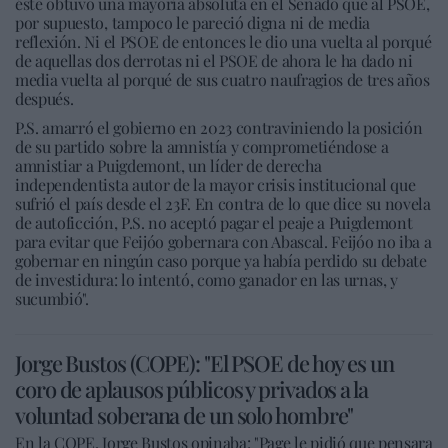
éste obtuvo una mayoría absoluta en el Senado que al PSOE,
por supuesto, tampoco le pareció digna ni de media
reflexión. Ni el PSOE de entonces le dio una vuelta al porqué
de aquellas dos derrotas ni el PSOE de ahora le ha dado ni
media vuelta al porqué de sus cuatro naufragios de tres años
después.
P.S. amarró el gobierno en 2023 contraviniendo la posición
de su partido sobre la amnistía y comprometiéndose a
amnistiar a Puigdemont, un líder de derecha
independentista autor de la mayor crisis institucional que
sufrió el país desde el 23F. En contra de lo que dice su novela
de autoficción, P.S. no aceptó pagar el peaje a Puigdemont
para evitar que Feijóo gobernara con Abascal. Feijóo no iba a
gobernar en ningún caso porque ya había perdido su debate
de investidura: lo intentó, como ganador en las urnas, y
sucumbió".
Jorge Bustos (COPE): "El PSOE de hoy es un
coro de aplausos públicos y privados a la
voluntad soberana de un solo hombre"
En la COPE, Jorge Bustos opinaba: "Page le pidió que pensara