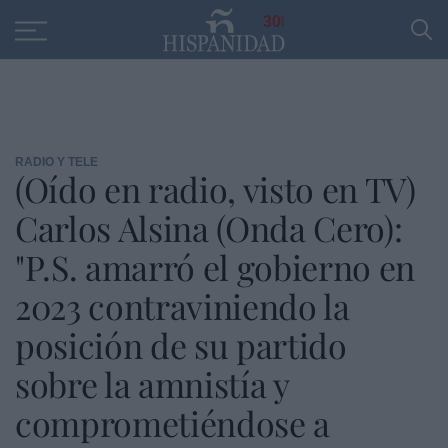
Educación
Entrevistas
PP
SANTANDER
R
30
RADIO Y TELE
(Oído en radio, visto en TV)
Carlos Alsina (Onda Cero):
"P.S. amarró el gobierno en
2023 contraviniendo la
posición de su partido
sobre la amnistía y
comprometiéndose a