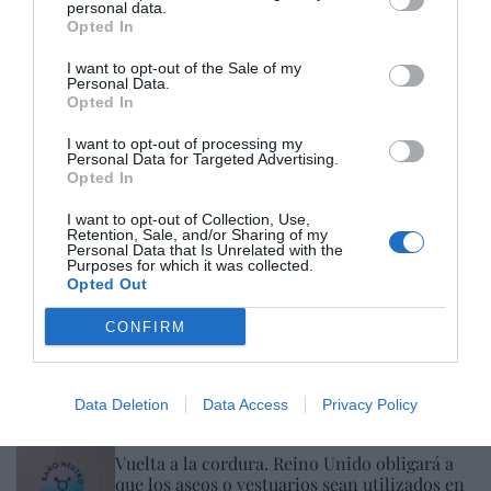
personal data.
Cristina Martín
05/08/26 17:27
Opted In
ECONOMÍA
I want to opt-out of the Sale of my
El renting crece a mayor ritmo que las
Personal Data.
matriculaciones en España y ya representa el
Opted In
23% del total de automóviles
I want to opt-out of processing my
Cristina Martín
05/08/26 17:31
Personal Data for Targeted Advertising.
Opted In
ECONOMÍA
Los precios de la vivienda suben un 15,5% en
I want to opt-out of Collection, Use,
julio y ya superan a los de la burbuja
Retention, Sale, and/or Sharing of my
inmobiliaria
Personal Data that Is Unrelated with the
Purposes for which it was collected.
Rocío Orizaola
05/08/26 12:30
Opted Out
SOCIEDAD
CONFIRM
Invasión de Ceuta. Vecinos denuncian la
violación en manada de una inmigrante
irregular menor de edad: “Hay testigos”
Data Deletion
Data Access
Privacy Policy
Redacción
05/08/26 12:03
INTERNACIONAL
Vuelta a la cordura. Reino Unido obligará a
que los aseos o vestuarios sean utilizados en