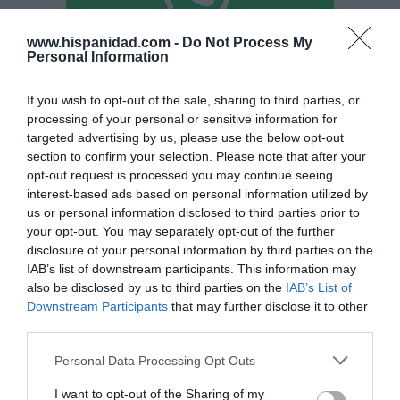
www.hispanidad.com -
Do Not Process My
Personal Information
Hoy destacamos
If you wish to opt-out of the sale, sharing to third parties, or
SOCIEDAD
processing of your personal or sensitive information for
Ceuta y Melilla, las dos columnas de Hércules
targeted advertising by us, please use the below opt-out
Eulogio López
06/08/26 07:58
section to confirm your selection. Please note that after your
opt-out request is processed you may continue seeing
interest-based ads based on personal information utilized by
us or personal information disclosed to third parties prior to
ECONOMÍA
your opt-out. You may separately opt-out of the further
A pesar de Sánchez, Ana Botín se convierte
disclosure of your personal information by third parties on the
en la décima banquera de EEUU, tras cerrar,
por fin, la compra de Webster Bank
IAB’s list of downstream participants. This information may
also be disclosed by us to third parties on the
IAB’s List of
Eulogio López
05/08/26 15:58
Downstream Participants
that may further disclose it to other
ECONOMÍA
third parties.
SpaceX dispara ingresos y reduce pérdidas,
pero constata que fue sobreponderada
Personal Data Processing Opt Outs
cuando salió a bolsa: cae un 29% desde el
debut
I want to opt-out of the Sharing of my