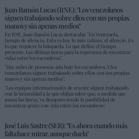
Juan Ramón Lucas (RNE): "Los venezolanos
siguen trabajando sobre ellos con sus propias
manos y sin apenas medios"
En RNE, Juan Ramón Lucas destacaba: "En Venezuela,
tiempo de silencio. Esto es hoy lo más valioso, el silencio. Es
lo que requiere la búsqueda. Lo que define el tiempo
presente. Las últimas horas para la esperanza de encontrar
vidas entre los escombros".
"Hay miles de personas aún bajo los escombros. Y los
venezolanos siguen trabajando sobre ellos con sus propias
manos y sin apenas medios".
"Los equipos internacionales de rescate siguen trabajando
con la intensidad a la que obliga saber que, a medida que
pasan las horas, va desapareciendo la posibilidad de
encontrar gente con vida entre los escombros".
José Luis Sastre (SER): "Es ahora cuando más
falta hace mirar, aunque duela"