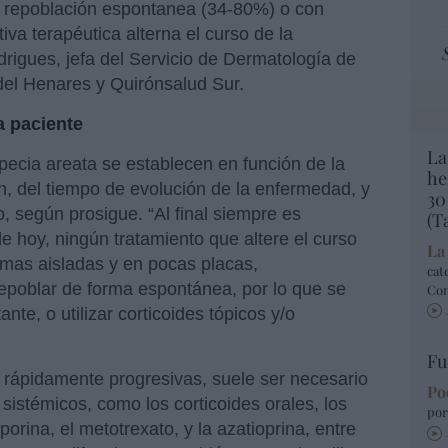
a repoblación espontanea (34-80%) o con
iva terapéutica alterna el curso de la
igues, jefa del Servicio de Dermatología de
 del Henares y Quirónsalud Sur.
a paciente
La
pecia areata se establecen en función de la
he
n, del tiempo de evolución de la enfermedad, y
30
, según prosigue. “Al final siempre es
(T
de hoy, ningún tratamiento que altere el curso
La
rmas aisladas y en pocas placas,
cat
epoblar de forma espontánea, por lo que se
Co
te, o utilizar corticoides tópicos y/o
Fu
 rápidamente progresivas, suele ser necesario
Po
 sistémicos, como los corticoides orales, los
por
rina, el metotrexato, y la azatioprina, entre