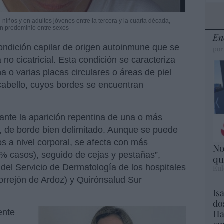
niños y en adultos jóvenes entre la tercera y la cuarta década,
in predominio entre sexos
En
ondición capilar de origen autoinmune que se
por
 no cicatricial. Esta condición se caracteriza
a o varias placas circulares o áreas de piel
abello, cuyos bordes se encuentran
ante la aparición repentina de una o más
lo, de borde bien delimitado. Aunque se puede
os a nivel corporal, se afecta con más
No
0% casos), seguido de cejas y pestañas”,
qu
 del Servicio de Dermatología de los hospitales
Eul
orrejón de Ardoz) y Quirónsalud Sur
Is
do
ente
Ha