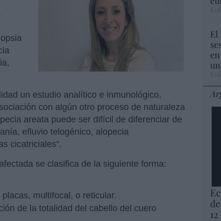
eu
Eul
,
El
iopsia
se
cia
en
ia,
un
Eul
Ar
idad un estudio analítico e inmunológico,
sociación con algún otro proceso de naturaleza
ecia areata puede ser difícil de diferenciar de
anía, efluvio telogénico, alopecia
 cicatriciales”.
 afectada se clasifica de la siguiente forma:
Ec
placas, multifocal, o reticular.
de
ción de la totalidad del cabello del cuero
12