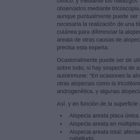
clínico, y mediante los hallazgos
observados mediante tricoscopia
aunque puntualmente puede ser
necesaria la realización de una b
cutánea para diferenciar la alope
areata de otras causas de alopec
precisa esta experta.
Ocasionalmente puede ser de util
sobre todo, si hay sospecha de a
autoinmune: “En ocasiones la alop
otras alopecias como la tricotilom
androgenética, y algunas alopecias
Así, y en función de la superficie
Alopecia areata placa única.
Alopecia areata en múltiples 
Alopecia areata total: afecta
cabelludo.