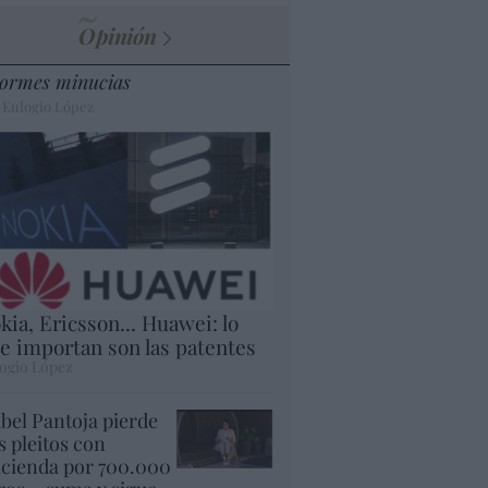
Opinión
ormes minucias
 Eulogio López
kia, Ericsson... Huawei: lo
e importan son las patentes
ogio López
abel Pantoja pierde
s pleitos con
cienda por 700.000