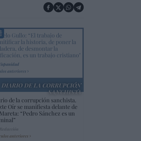
elo Gullo: “El trabajo de
itificar la historia, de poner la
dadera, de desmontar la
ificación, es un trabajo cristiano"
Hispanidad
ulos anteriores
DIARIO DE LA CORRUPCIÓN
SANCHISTA
rio de la corrupción sanchista.
te Oír se manifiesta delante de
Mareta: “Pedro Sánchez es un
minal”
 Redacción
culos anteriores