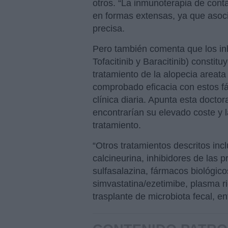
otros. “La inmunoterapia de conta
en formas extensas, ya que asoci
precisa.
Pero también comenta que los in
Tofacitinib y Baracitinib) consti
tratamiento de la alopecia areata
comprobado eficacia con estos fá
clínica diaria. Apunta esta doctor
encontrarían su elevado coste y l
tratamiento.
“Otros tratamientos descritos incl
calcineurina, inhibidores de las p
sulfasalazina, fármacos biológicos
simvastatina/ezetimibe, plasma ric
trasplante de microbiota fecal, en