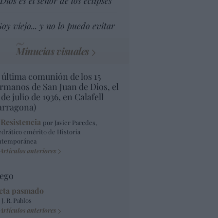
Dios es el señor de los eclipses
Soy viejo... y no lo puedo evitar
Minucias visuales
 última comunión de los 15
rmanos de San Juan de Dios, el
 de julio de 1936, en Calafell
arragona)
 Resistencia
por Javier Paredes,
edrático emérito de Historia
ntemporánea
Artículos anteriores
ego
eta pasmado
 J. R. Pablos
Artículos anteriores