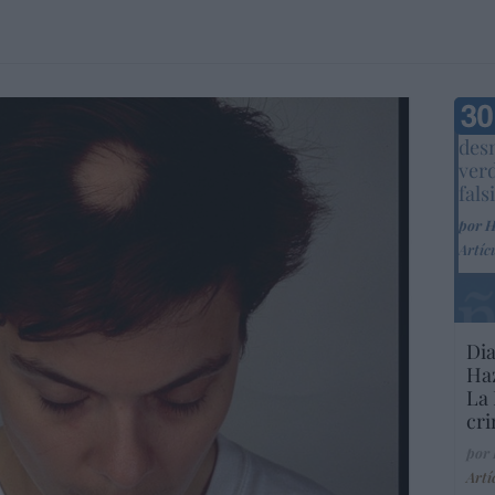
Marc
desm
ver
fals
por 
Artíc
Dia
Haz
La 
cri
por
Artí