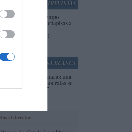
ENTREVISTAS
uropa lleva mucho tiempo
iendo aranceles y cortapisas a
oductos y compañías
ricanas (y europeas)”
Ana Sánchez Arjona
culos anteriores
LA CASA BLANCA
U. Inquietante escenario: una
cera parte de los demócratas se
ine como “socialista”
Ignacio Aguirre
culos anteriores
tas al director