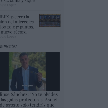
ros... suma y sigue
ogio López
 IBEX 35 cerró la
sión del miércoles
 los 20.057 puntos,
 nuevo récord
ogio López
gumentos
lipse Sánchez: "No te olvides
 las gafas protectoras. Así, el
 de agosto sólo tendrás que