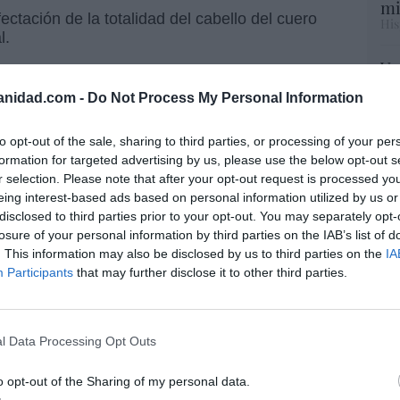
mi
ectación de la totalidad del cabello del cuero
His
l.
Vo
braya que pueden darse estados evolutivos en
hi
roximadamente el 5% de los pacientes que
anidad.com -
Do Not Process My Personal Information
y 
alopecia areata total o universal.
op
 asintomática, aunque en un porcentaje no
pr
to opt-out of the sale, sharing to third parties, or processing of your per
Red
e referir prurito, sensación de escozor, o
formation for targeted advertising by us, please use the below opt-out s
r selection. Please note that after your opt-out request is processed y
ción de las placas de alopecia”, agrega.
eing interest-based ads based on personal information utilized by us or
“S
disclosed to third parties prior to your opt-out. You may separately opt-
 que el curso clínico es variable, y se puede
si
losure of your personal information by third parties on the IAB’s list of
ab
nea en el 40% de los casos, o bien una
. This information may also be disclosed by us to third parties on the
IA
po
es o totales/universales (7%). “A lo largo de la
Participants
that may further disclose it to other third parties.
Es
e presente varios episodios de la enfermedad.
Go
 es más probable en niños”, advierte esta
co
rónsalud Valle del Henares.
Ma
l Data Processing Opt Outs
ce
ideran factores de peor pronóstico las formas
His
o opt-out of the Sharing of my personal data.
cia areata total/universal), ofiasis, de mayor