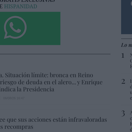
Lo m
a. Situación límite: bronca en Reino
 riesgo de deuda en el alero... y Enrique
indica la Presidencia
06/08/26 16:47
ee que sus acciones están infravaloradas
ás recompras