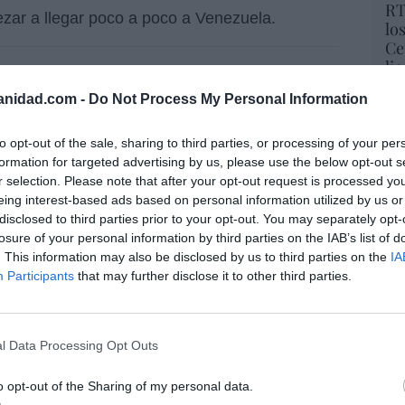
RT
ezar a llegar poco a poco a Venezuela.
lo
Ce
li
I
de la
@UMEgob
preparados
di
s de rescate en el terremoto de
anidad.com -
Do Not Process My Personal Information
hu
po
His
to opt-out of the sale, sharing to third parties, or processing of your per
formation for targeted advertising by us, please use the below opt-out s
o USAR combina el empleo de
r selection. Please note that after your opt-out request is processed y
Cu
eing interest-based ads based on personal information utilized by us or
tu
ecialmente adiestrados y de
disclosed to third parties prior to your opt-out. You may separately opt-
Red
s como cámaras de rescate o
losure of your personal information by third parties on the IAB’s list of
. This information may also be disclosed by us to third parties on the
IA
com/7H8YbEp2Z5
— Ministerio Defensa
Participants
that may further disclose it to other third parties.
“E
pon
pr
l Data Processing Opt Outs
ame
ds our deepest condolences to the
por 
o opt-out of the Sharing of my personal data.
lowing the devastating