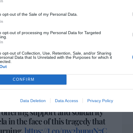
Artí
In
o opt-out of the Sale of my Personal Data.
In
those who have lost loved ones,
EEU
 courageous rescue workers
ter
to opt-out of processing my Personal Data for Targeted
ing.
def
e aftermath.
In
por 
o opt-out of Collection, Use, Retention, Sale, and/or Sharing
Artí
ersonal Data that Is Unrelated with the Purposes for which it
lected.
tary Marco Rubio (@SecRubio)
June 25, 2026
Out
Car
CONFIRM
t Donald Trump and his
e been in constant contact with
Data Deletion
Data Access
Privacy Policy
 offering support and solidarity
a in the face of this tragedy that
urning.
https://t.co/nw2bupuN7C