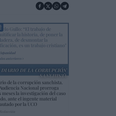
elo Gullo: “El trabajo de
itificar la historia, de poner la
dadera, de desmontar la
ificación, es un trabajo cristiano"
Hispanidad
ulos anteriores
DIARIO DE LA CORRUPCIÓN
SANCHISTA
rio de la corrupción sanchista.
Audiencia Nacional prorroga
s meses la investigación del caso
do, ante el ingente material
autado por la UCO
 Redacción