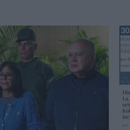
Marc
desm
ver
fals
por 
Artíc
Dia
La 
sei
Kol
inc
por