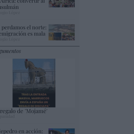
 África: convertir al
sulmán
ogio López
 perdamos el norte:
 emigración es mala
ogio López
gumentos
 regalo de 'Mojamé'
panidad
lepedro en acción: