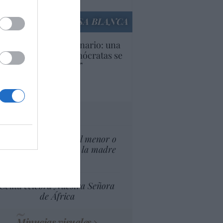
culos anteriores
LA CASA BLANCA
U. Inquietante escenario: una
cera parte de los demócratas se
ine como “socialista”
Ignacio Aguirre
culos anteriores
tas al director
¿El Superior interés el menor o
el superior interés de la madre
del menor?
Ceuta celebra Nuestra Señora
de África
Minucias visuales