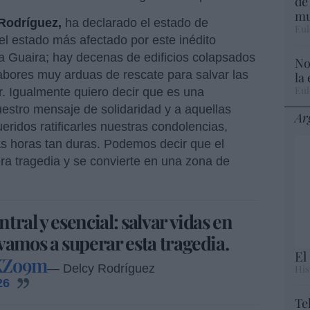
de
mu
Rodríguez,
ha declarado el estado de
Eul
l estado más afectado por este inédito
a Guaira; hay decenas de edificios colapsados
No
bores muy arduas de rescate para salvar las
la
Eul
r. Igualmente quiero decir que es una
estro mensaje de solidaridad y a aquellas
Ar
eridos ratificarles nuestras condolencias,
 horas tan duras. Podemos decir que el
a tragedia y se convierte en una zona de
ral y esencial: salvar vidas en
vamos a superar esta tragedia.
El
rKZo9m
— Delcy Rodríguez
His
26
Te