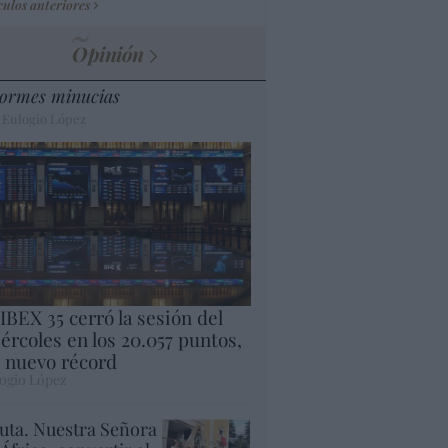
culos anteriores
Opinión
ormes minucias
 Eulogio López
 IBEX 35 cerró la sesión del
ércoles en los 20.057 puntos,
 nuevo récord
ogio López
uta. Nuestra Señora