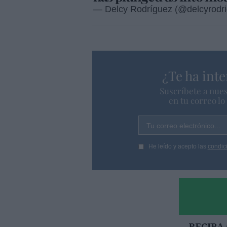
— Delcy Rodríguez (@delcyrodr
¿Te ha inte
Suscríbete a nues
en tu correo l
Tu correo electrónico...
He leído y acepto las
condic