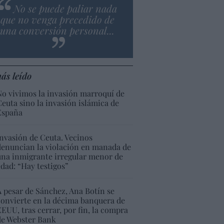
No se puede paliar nada
que no venga precedido de
una conversión personal...
ás leído
No vivimos la invasión marroquí de
Ceuta sino la invasión islámica de
España
Invasión de Ceuta. Vecinos
denuncian la violación en manada de
una inmigrante irregular menor de
edad: “Hay testigos”
A pesar de Sánchez, Ana Botín se
convierte en la décima banquera de
EEUU, tras cerrar, por fin, la compra
de Webster Bank