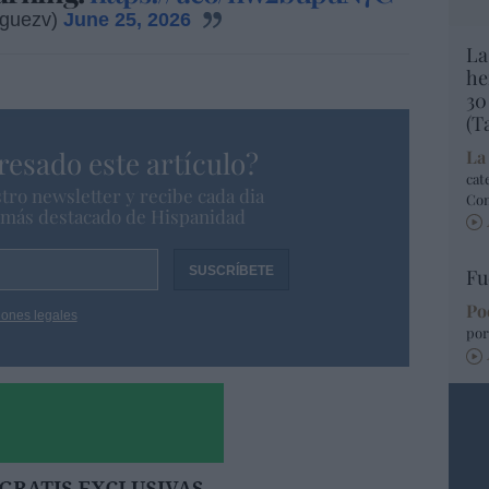
iguezv)
June 25, 2026
La
he
30
(T
resado este artículo?
La
cat
tro newsletter y recibe cada dia
Co
o más destacado de Hispanidad
Fu
Po
iones legales
por