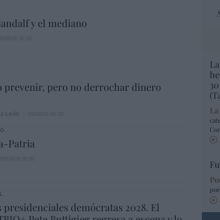
andalf y el mediano
9/08/26 06:00
La
he
30
 prevenir, pero no derrochar dinero
(T
La
ez-León
09/08/26 06:00
cat
Co
DO
a-Patria
09/08/26 06:00
Fu
Po
por
L
 presidenciales demócratas 2028. El
BIQ+ Pete Buttigieg regresa a escena y lo