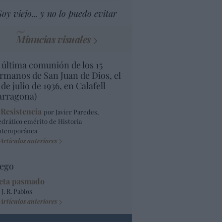
Soy viejo... y no lo puedo evitar
Minucias visuales
 última comunión de los 15
rmanos de San Juan de Dios, el
 de julio de 1936, en Calafell
arragona)
 Resistencia
por Javier Paredes,
edrático emérito de Historia
ntemporánea
Artículos anteriores
ego
eta pasmado
 J. R. Pablos
Artículos anteriores