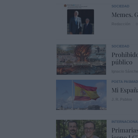
SOCIEDAD
Memes. G
Redacción
0
SOCIEDAD
Prohibido
público
Ignacio Sánch
POETA PASMA
Mi Españ
J. R. Pablos
INTERNACIONA
Primarias
icono LGT