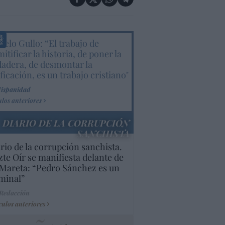
elo Gullo: “El trabajo de
itificar la historia, de poner la
dadera, de desmontar la
ificación, es un trabajo cristiano"
Hispanidad
ulos anteriores
DIARIO DE LA CORRUPCIÓN
SANCHISTA
rio de la corrupción sanchista.
te Oír se manifiesta delante de
Mareta: “Pedro Sánchez es un
minal”
 Redacción
culos anteriores