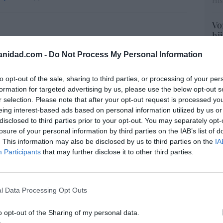
His
Vo
hi
y 
anidad.com -
Do Not Process My Personal Information
op
resado este artículo?
pr
tro newsletter y recibe cada dia
Red
to opt-out of the sale, sharing to third parties, or processing of your per
o más destacado de Hispanidad
formation for targeted advertising by us, please use the below opt-out s
“S
r selection. Please note that after your opt-out request is processed y
si
eing interest-based ads based on personal information utilized by us or
ab
disclosed to third parties prior to your opt-out. You may separately opt-
po
losure of your personal information by third parties on the IAB’s list of
iones legales
Es
. This information may also be disclosed by us to third parties on the
IA
Go
Participants
that may further disclose it to other third parties.
co
Ma
ce
l Data Processing Opt Outs
His
o opt-out of the Sharing of my personal data.