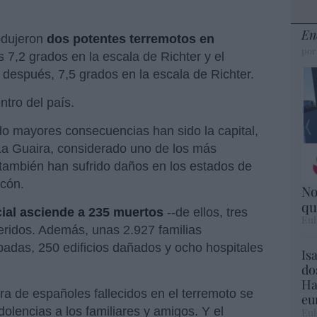
En
odujeron
dos potentes terremotos en
por
s 7,2 grados en la escala de Richter y el
espués, 7,5 grados en la escala de Richter.
ntro del país.
do mayores consecuencias han sido la capital,
La Guaira, considerado uno de los más
 también han sufrido daños en los estados de
lcón.
No
qu
cial asciende a 235 muertos
--de ellos, tres
Eul
heridos. Además, unas 2.927 familias
adas, 250 edificios dañados y ocho hospitales
Is
do
Ha
ra de españoles fallecidos en el terremoto se
eu
dolencias a los familiares y amigos. Y el
Eul