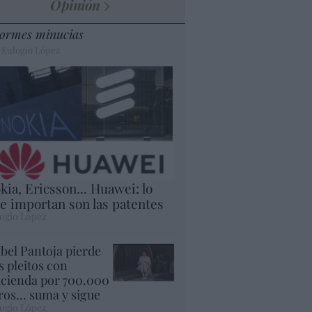
Opinión
ormes minucias
 Eulogio López
kia, Ericsson... Huawei: lo
e importan son las patentes
ogio López
abel Pantoja pierde
s pleitos con
cienda por 700.000
ros... suma y sigue
ogio López