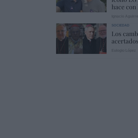
hace con 
Ignacio Aguirr
SOCIEDAD
Los cambi
acertado
Eulogio López