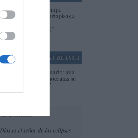
uropa lleva mucho tiempo
iendo aranceles y cortapisas a
oductos y compañías
ricanas (y europeas)”
Ana Sánchez Arjona
culos anteriores
LA CASA BLANCA
U. Inquietante escenario: una
cera parte de los demócratas se
ine como “socialista”
Ignacio Aguirre
culos anteriores
tas al director
Dios es el señor de los eclipses