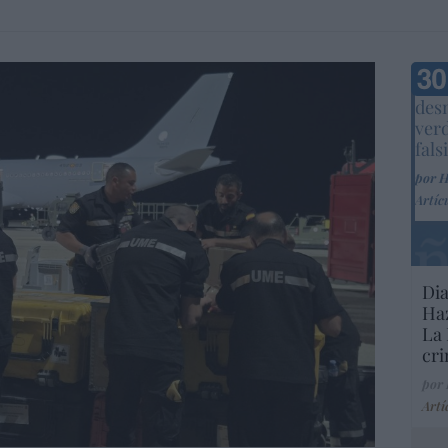
Marc
desm
ver
fals
por 
Artíc
Dia
Haz
La 
cri
por
Artí