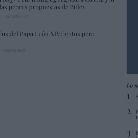
las peores propuestas de Biden
e
09/08/26 06:00
os del Papa León XIV: lentos pero
s
09/08/26 06:00
Lo m