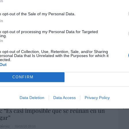
In
“E
o opt-out of the Sale of my Personal Data.
pon
pr
In
ame
to opt-out of processing my Personal Data for Targeted
por 
ing.
In
Artí
o opt-out of Collection, Use, Retention, Sale, and/or Sharing
ersonal Data that Is Unrelated with the Purposes for which it
A
lected.
s masones intentaron extorsionar al rey
Out
EEU
III
ter
CONFIRM
def
s
09/08/26 06:00
por 
Artí
Data Deletion
Data Access
Privacy Policy
Se intensifica la persecución a los
Car
s: “Es casi imposible que se reúnan en un
gar”
iérrez
09/08/26 06:00