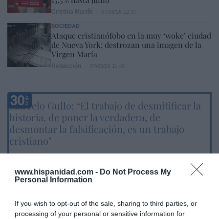
Cristina Martín
07/08/26 12:37
SOCIEDAD
Ataque cristianófobo en la muy ‘woke’ ciudad
de Nueva York: destrozan una imagen de la
Virgen María
Redacción
07/08/26 11:46
Marcelo Gullo: “El trabajo de desmitificar la
historia, de poner la verdadera, de
desmontar la falsificación, es un trabajo
cristiano"
por Hispanidad
Artículos anteriores
www.hispanidad.com -
Do Not Process My
Personal Information
DIARIO DE LA CORRUPCIÓN SANCHISTA
If you wish to opt-out of the sale, sharing to third parties, or
processing of your personal or sensitive information for
Diario de la corrupción sanchista. Hazte