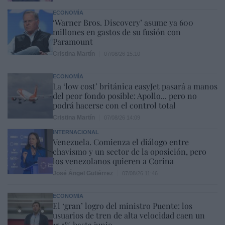
ECONOMÍA
‘Warner Bros. Discovery’ asume ya 600
millones en gastos de su fusión con
Paramount
Cristina Martín
07/08/26 15:10
ECONOMÍA
La ‘low cost’ británica easyJet pasará a manos
del peor fondo posible: Apollo... pero no
podrá hacerse con el control total
Cristina Martín
07/08/26 14:09
INTERNACIONAL
Venezuela. Comienza el diálogo entre
chavismo y un sector de la oposición, pero
los venezolanos quieren a Corina
José Ángel Gutiérrez
07/08/26 11:46
ECONOMÍA
El ‘gran’ logro del ministro Puente: los
usuarios de tren de alta velocidad caen un
15,5% hasta junio