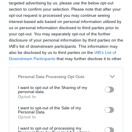
targeted advertising by us, please use the below opt-out
Oír se manifiesta delante de La Mareta:
section to confirm your selection. Please note that after your
“Pedro Sánchez es un criminal”
opt-out request is processed you may continue seeing
interest-based ads based on personal information utilized by
por Redacción
us or personal information disclosed to third parties prior to
Artículos anteriores
your opt-out. You may separately opt-out of the further
disclosure of your personal information by third parties on the
Opinión
IAB’s list of downstream participants. This information may
also be disclosed by us to third parties on the
IAB’s List of
Enormes minucias
Downstream Participants
that may further disclose it to other
third parties.
por Eulogio López
Personal Data Processing Opt Outs
I want to opt-out of the Sharing of my
personal data.
Opted In
I want to opt-out of the Sale of my
Personal Data.
Opted In
I want to opt-out of processing my