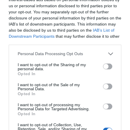
función del sexo de nacimiento
us or personal information disclosed to third parties prior to
Rocío Orizaola
05/08/26 13:32
your opt-out. You may separately opt-out of the further
disclosure of your personal information by third parties on the
IAB’s list of downstream participants. This information may
Marcelo Gullo: “El trabajo de desmitificar la
also be disclosed by us to third parties on the
IAB’s List of
Downstream Participants
that may further disclose it to other
historia, de poner la verdadera, de
third parties.
desmontar la falsificación, es un trabajo
cristiano"
Personal Data Processing Opt Outs
por Hispanidad
I want to opt-out of the Sharing of my
personal data.
Artículos anteriores
Opted In
DIARIO DE LA CORRUPCIÓN SANCHISTA
I want to opt-out of the Sale of my
Personal Data.
Opted In
Diario de la corrupción sanchista. Bolaños
se reunió en el año 2025 hasta seis veces
I want to opt-out of processing my
Personal Data for Targeted Advertising.
con Zapatero, mientras se desarrollaba la
Opted In
investigación judicial sobre la aerolínea
I want to opt-out of Collection, Use,
Plus Ultra
Retention, Sale, and/or Sharing of my