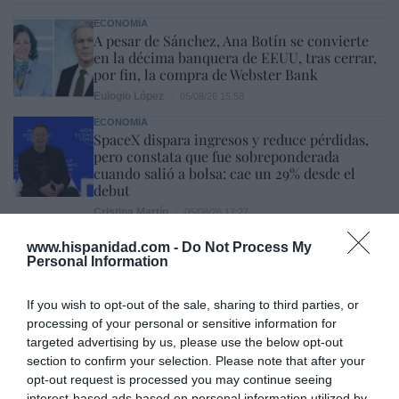
ECONOMÍA
A pesar de Sánchez, Ana Botín se convierte
en la décima banquera de EEUU, tras cerrar,
por fin, la compra de Webster Bank
Eulogio López
05/08/26 15:58
ECONOMÍA
SpaceX dispara ingresos y reduce pérdidas,
pero constata que fue sobreponderada
cuando salió a bolsa: cae un 29% desde el
debut
Cristina Martín
05/08/26 17:27
www.hispanidad.com -
Do Not Process My
SOCIEDAD
Personal Information
Invasión de Ceuta. Vecinos denuncian la
violación en manada de una inmigrante
irregular menor de edad: “Hay testigos”
If you wish to opt-out of the sale, sharing to third parties, or
processing of your personal or sensitive information for
Redacción
05/08/26 12:03
targeted advertising by us, please use the below opt-out
INTERNACIONAL
section to confirm your selection. Please note that after your
Vuelta a la cordura. Reino Unido obligará a
opt-out request is processed you may continue seeing
que los aseos o vestuarios sean utilizados en
interest-based ads based on personal information utilized by