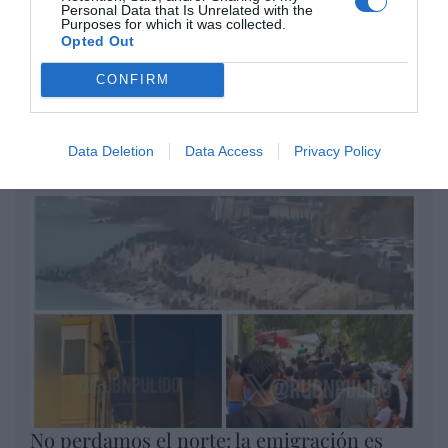
Personal Data that Is Unrelated with the
por Redacción
Purposes for which it was collected.
Opted Out
Artículos anteriores
CONFIRM
Opinión
Enormes minucias
Data Deletion
Data Access
Privacy Policy
por Eulogio López
No perdamos el norte: la emigración es