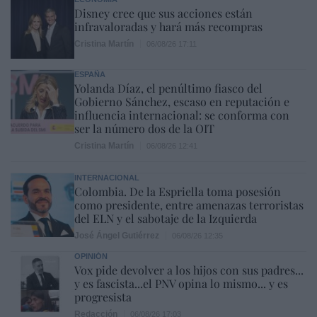
Disney cree que sus acciones están
infravaloradas y hará más recompras
Cristina Martín
06/08/26 17:11
ESPAÑA
Yolanda Díaz, el penúltimo fiasco del
Gobierno Sánchez, escaso en reputación e
influencia internacional: se conforma con
ser la número dos de la OIT
Cristina Martín
06/08/26 12:41
INTERNACIONAL
Colombia. De la Espriella toma posesión
como presidente, entre amenazas terroristas
del ELN y el sabotaje de la Izquierda
José Ángel Gutiérrez
06/08/26 12:35
OPINIÓN
Vox pide devolver a los hijos con sus padres...
y es fascista...el PNV opina lo mismo... y es
progresista
Redacción
06/08/26 17:03