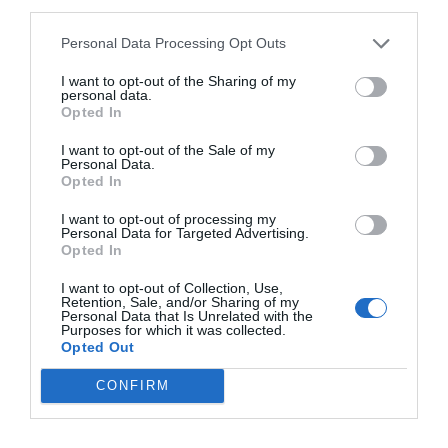
third parties.
Artículos anteriores
Personal Data Processing Opt Outs
DIARIO DE LA CORRUPCIÓN SANCHISTA
I want to opt-out of the Sharing of my
personal data.
Diario de la corrupción sanchista. La
Opted In
Audiencia Nacional prorroga seis meses la
I want to opt-out of the Sale of my
investigación del caso Koldo, ante el
Personal Data.
ingente material incautado por la UCO
Opted In
por Redacción
I want to opt-out of processing my
Personal Data for Targeted Advertising.
Artículos anteriores
Opted In
I want to opt-out of Collection, Use,
Opinión
Retention, Sale, and/or Sharing of my
Personal Data that Is Unrelated with the
Purposes for which it was collected.
Enormes minucias
Opted Out
por Eulogio López
CONFIRM