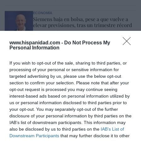
ECONOMÍA
Siemens baja en bolsa, pese a que vuelve a
elevar previsiones, tras un trimestre récord
Cristina Martín
06/08/26 15:12
www.hispanidad.com -
Do Not Process My
OPINIÓN
Personal Information
“Sánchez es un sinvergüenza que ha
abandonado a su país, porque Ceuta es
If you wish to opt-out of the sale, sharing to third parties, or
España. Tenemos un Gobierno en
processing of your personal or sensitive information for
connivencia con Marruecos”: acusa una ceutí
targeted advertising by us, please use the below opt-out
Hispanidad
06/08/26 11:30
section to confirm your selection. Please note that after your
opt-out request is processed you may continue seeing
interest-based ads based on personal information utilized by
Marcelo Gullo: “El trabajo de desmitificar la
us or personal information disclosed to third parties prior to
historia, de poner la verdadera, de
your opt-out. You may separately opt-out of the further
disclosure of your personal information by third parties on the
desmontar la falsificación, es un trabajo
IAB’s list of downstream participants. This information may
cristiano"
also be disclosed by us to third parties on the
IAB’s List of
Downstream Participants
that may further disclose it to other
por Hispanidad