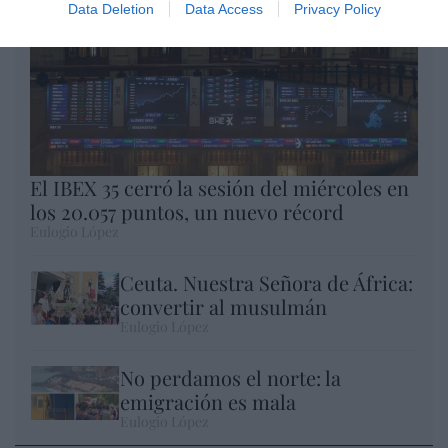
Data Deletion
Data Access
Privacy Policy
El IBEX 35 cerró la sesión del miércoles en
los 20.057 puntos, un nuevo récord
Eulogio López
Ceuta. Nuestra Señora de África:
convertir al musulmán
Eulogio López
No perdamos el norte: la
emigración es mala
Eulogio López