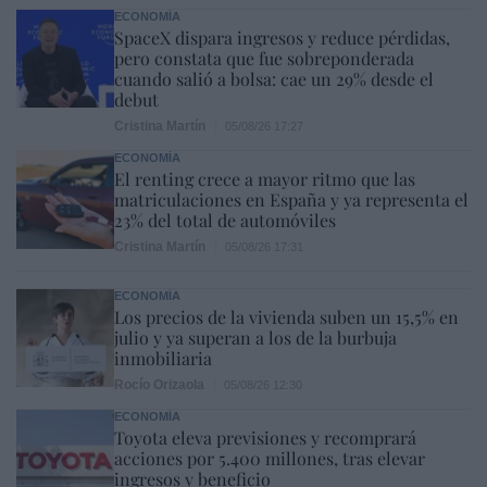
ECONOMÍA
SpaceX dispara ingresos y reduce pérdidas,
pero constata que fue sobreponderada
cuando salió a bolsa: cae un 29% desde el
debut
Cristina Martín
05/08/26 17:27
ECONOMÍA
El renting crece a mayor ritmo que las
matriculaciones en España y ya representa el
23% del total de automóviles
Cristina Martín
05/08/26 17:31
ECONOMÍA
Los precios de la vivienda suben un 15,5% en
julio y ya superan a los de la burbuja
inmobiliaria
Rocío Orizaola
05/08/26 12:30
ECONOMÍA
Toyota eleva previsiones y recomprará
acciones por 5.400 millones, tras elevar
ingresos y beneficio