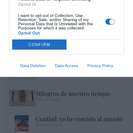
Opted In
I want to opt-out of Collection, Use,
Retention, Sale, and/or Sharing of my
Personal Data that Is Unrelated with the
Purposes for which it was collected.
Opted Out
CONFIRM
No perdamos el norte: la emigración es
Data Deletion
Data Access
Privacy Policy
mala
Eulogio López
Milagros de nuestro tiempo
Eulogio López
Confiad: yo he vencido al mundo
Eulogio López