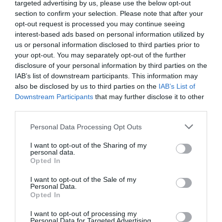
targeted advertising by us, please use the below opt-out
Artículos anteriores
section to confirm your selection. Please note that after your
opt-out request is processed you may continue seeing
DIARIO DE LA CORRUPCIÓN SANCHISTA
interest-based ads based on personal information utilized by
us or personal information disclosed to third parties prior to
your opt-out. You may separately opt-out of the further
Diario de la corrupción sanchista. Bolaños
disclosure of your personal information by third parties on the
se reunió en el año 2025 hasta seis veces
IAB’s list of downstream participants. This information may
con Zapatero, mientras se desarrollaba la
also be disclosed by us to third parties on the
IAB’s List of
investigación judicial sobre la aerolínea
Downstream Participants
that may further disclose it to other
Plus Ultra
third parties.
por Redacción
Personal Data Processing Opt Outs
Artículos anteriores
I want to opt-out of the Sharing of my
personal data.
Opinión
Opted In
I want to opt-out of the Sale of my
Enormes minucias
Personal Data.
Opted In
por Eulogio López
I want to opt-out of processing my
Personal Data for Targeted Advertising.