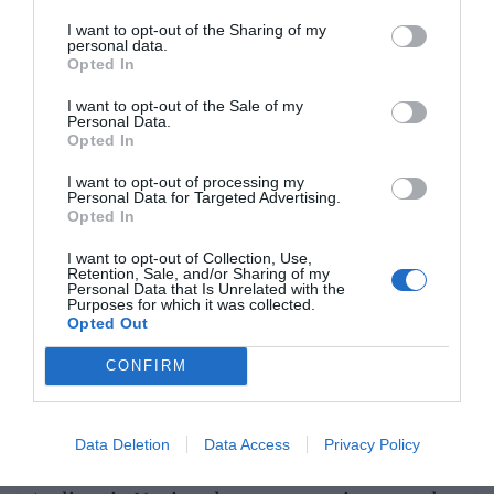
OPINIÓN
I want to opt-out of the Sharing of my
“Sánchez es un sinvergüenza que ha
personal data.
abandonado a su país, porque Ceuta es
Opted In
España. Tenemos un Gobierno en
connivencia con Marruecos”: acusa una ceutí
I want to opt-out of the Sale of my
Personal Data.
Hispanidad
06/08/26 11:30
Opted In
I want to opt-out of processing my
Personal Data for Targeted Advertising.
Marcelo Gullo: “El trabajo de desmitificar la
Opted In
historia, de poner la verdadera, de
I want to opt-out of Collection, Use,
desmontar la falsificación, es un trabajo
Retention, Sale, and/or Sharing of my
Personal Data that Is Unrelated with the
cristiano"
Purposes for which it was collected.
Opted Out
por Hispanidad
Artículos anteriores
CONFIRM
DIARIO DE LA CORRUPCIÓN SANCHISTA
Data Deletion
Data Access
Privacy Policy
Diario de la corrupción sanchista. La