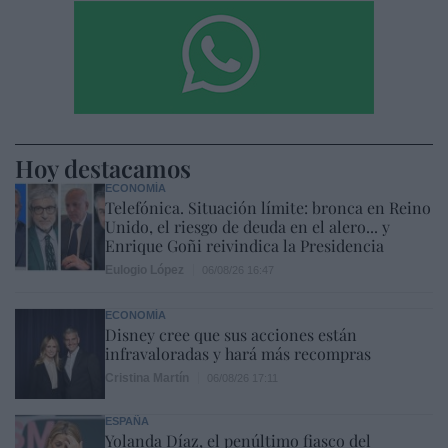
Hoy destacamos
ECONOMÍA
Telefónica. Situación límite: bronca en Reino
Unido, el riesgo de deuda en el alero... y
Enrique Goñi reivindica la Presidencia
Eulogio López
06/08/26 16:47
ECONOMÍA
Disney cree que sus acciones están
infravaloradas y hará más recompras
Cristina Martín
06/08/26 17:11
ESPAÑA
Yolanda Díaz, el penúltimo fiasco del