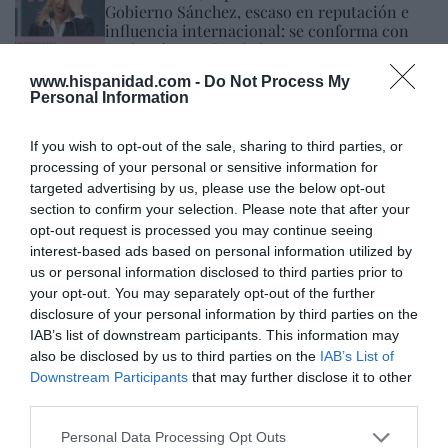
Gobierno Sánchez, escaso en reputación e
influencia internacional: se conforma con
ser la número dos de la OIT
Cristina Martín
06/08/26 12:41
www.hispanidad.com -
Do Not Process My
Personal Information
INTERNACIONAL
Colombia. De la Espriella toma posesión
If you wish to opt-out of the sale, sharing to third parties, or
como presidente, entre amenazas terroristas
processing of your personal or sensitive information for
del ELN y el sabotaje de la Izquierda
targeted advertising by us, please use the below opt-out
José Ángel Gutiérrez
06/08/26 12:35
section to confirm your selection. Please note that after your
opt-out request is processed you may continue seeing
OPINIÓN
Vox pide devolver a los hijos con sus padres...
interest-based ads based on personal information utilized by
y es fascista...el PNV opina lo mismo... y es
us or personal information disclosed to third parties prior to
progresista
your opt-out. You may separately opt-out of the further
Redacción
disclosure of your personal information by third parties on the
06/08/26 17:03
IAB’s list of downstream participants. This information may
also be disclosed by us to third parties on the
IAB’s List of
ECONOMÍA
Siemens baja en bolsa, pese a que vuelve a
Downstream Participants
that may further disclose it to other
elevar previsiones, tras un trimestre récord
third parties.
Cristina Martín
06/08/26 15:12
Personal Data Processing Opt Outs