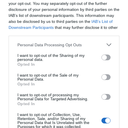
your opt-out. You may separately opt-out of the further
INTERNACIONAL
disclosure of your personal information by third parties on the
Colombia. De la Espriella toma posesión
IAB’s list of downstream participants. This information may
como presidente, entre amenazas terroristas
also be disclosed by us to third parties on the
IAB’s List of
del ELN y el sabotaje de la Izquierda
Downstream Participants
that may further disclose it to other
José Ángel Gutiérrez
06/08/26 12:35
third parties.
OPINIÓN
Vox pide devolver a los hijos con sus padres...
Personal Data Processing Opt Outs
y es fascista...el PNV opina lo mismo... y es
progresista
I want to opt-out of the Sharing of my
personal data.
Redacción
06/08/26 17:03
Opted In
I want to opt-out of the Sale of my
ECONOMÍA
Personal Data.
Siemens baja en bolsa, pese a que vuelve a
Opted In
elevar previsiones, tras un trimestre récord
Cristina Martín
06/08/26 15:12
I want to opt-out of processing my
Personal Data for Targeted Advertising.
Opted In
OPINIÓN
“Sánchez es un sinvergüenza que ha
I want to opt-out of Collection, Use,
abandonado a su país, porque Ceuta es
Retention, Sale, and/or Sharing of my
España. Tenemos un Gobierno en
Personal Data that Is Unrelated with the
Purposes for which it was collected.