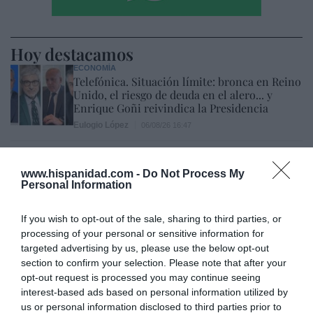
Hoy destacamos
ECONOMÍA
Telefónica. Situación límite: bronca en Reino
Unido, el riesgo de deuda en el alero... y
Enrique Goñi reivindica la Presidencia
Eulogio López
06/08/26 16:47
ECONOMÍA
Disney cree que sus acciones están
www.hispanidad.com -
Do Not Process My
infravaloradas y hará más recompras
Personal Information
Cristina Martín
06/08/26 17:11
If you wish to opt-out of the sale, sharing to third parties, or
ESPAÑA
processing of your personal or sensitive information for
Yolanda Díaz, el penúltimo fiasco del
targeted advertising by us, please use the below opt-out
Gobierno Sánchez, escaso en reputación e
section to confirm your selection. Please note that after your
influencia internacional: se conforma con
opt-out request is processed you may continue seeing
ser la número dos de la OIT
interest-based ads based on personal information utilized by
Cristina Martín
06/08/26 12:41
us or personal information disclosed to third parties prior to