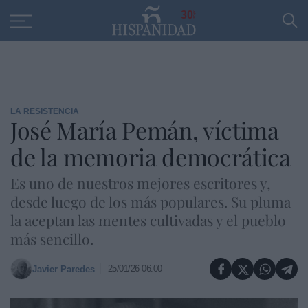
Educación
Entrevistas
PP
SANTANDER
R
30
LA RESISTENCIA
José María Pemán, víctima
de la memoria democrática
Es uno de nuestros mejores escritores y,
desde luego de los más populares. Su pluma
la aceptan las mentes cultivadas y el pueblo
más sencillo.
25/01/26 06:00
Javier Paredes