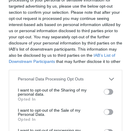
Javier Paredes
targeted advertising by us, please use the below opt-out
Catedrático emérito de Historia Contemporánea de
section to confirm your selection. Please note that after your
opt-out request is processed you may continue seeing
la Universidad de Alcalá
interest-based ads based on personal information utilized by
us or personal information disclosed to third parties prior to
your opt-out. You may separately opt-out of the further
disclosure of your personal information by third parties on the
IAB’s list of downstream participants. This information may
¿Te ha interesado este artículo?
also be disclosed by us to third parties on the
IAB’s List of
Suscríbete a nuestro newsletter y recibe cada dia
Downstream Participants
that may further disclose it to other
en tu correo lo más destacado de Hispanidad
third parties.
Personal Data Processing Opt Outs
Tu correo electrónico...
I want to opt-out of the Sharing of my
personal data.
Opted In
He leído y acepto las
condiciones legales
I want to opt-out of the Sale of my
Personal Data.
Opted In
I want to opt-out of processing my