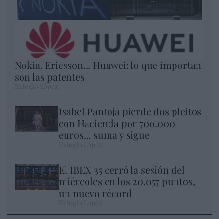
Nokia, Ericsson... Huawei: lo que importan
son las patentes
Eulogio López
Isabel Pantoja pierde dos pleitos
con Hacienda por 700.000
euros... suma y sigue
Eulogio López
El IBEX 35 cerró la sesión del
miércoles en los 20.057 puntos,
un nuevo récord
Eulogio López