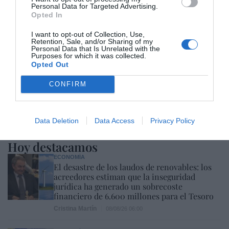
Personal Data for Targeted Advertising.
Opted In
I want to opt-out of Collection, Use,
Retention, Sale, and/or Sharing of my
Personal Data that Is Unrelated with the
Purposes for which it was collected.
Opted Out
CONFIRM
Data Deletion
Data Access
Privacy Policy
Hoy destacamos
ECONOMÍA
El desastre de los laudos de renovables: los
acreedores estiman que la inseguridad
jurídica ha generado un sobrecoste
financiero de 6.600 millones para el Tesoro
Cristina Martín
08/08/26 06:00