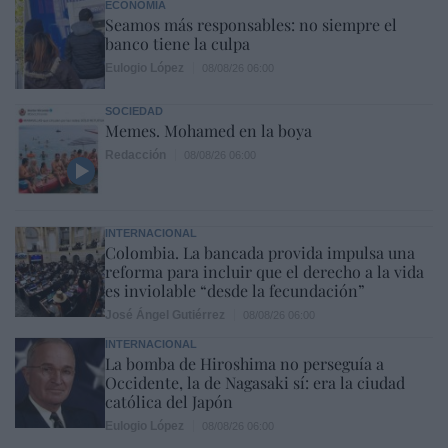
ECONOMÍA
Seamos más responsables: no siempre el
banco tiene la culpa
Eulogio López
08/08/26 06:00
SOCIEDAD
Memes. Mohamed en la boya
Redacción
08/08/26 06:00
INTERNACIONAL
Colombia. La bancada provida impulsa una
reforma para incluir que el derecho a la vida
es inviolable “desde la fecundación”
José Ángel Gutiérrez
08/08/26 06:00
INTERNACIONAL
La bomba de Hiroshima no perseguía a
Occidente, la de Nagasaki sí: era la ciudad
católica del Japón
Eulogio López
08/08/26 06:00