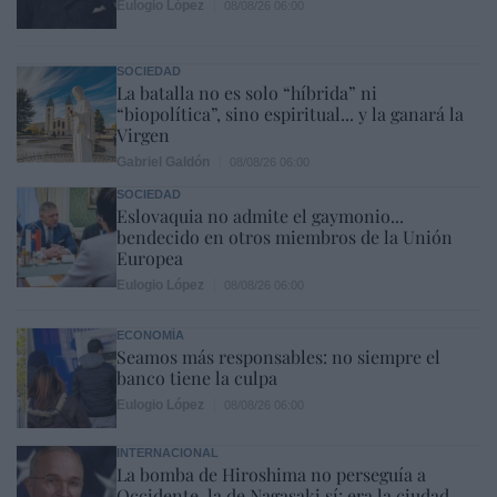
Eulogio López
08/08/26 06:00
SOCIEDAD
La batalla no es solo “híbrida” ni
“biopolítica”, sino espiritual... y la ganará la
Virgen
Gabriel Galdón
08/08/26 06:00
SOCIEDAD
Eslovaquia no admite el gaymonio...
bendecido en otros miembros de la Unión
Europea
Eulogio López
08/08/26 06:00
ECONOMÍA
Seamos más responsables: no siempre el
banco tiene la culpa
Eulogio López
08/08/26 06:00
INTERNACIONAL
La bomba de Hiroshima no perseguía a
Occidente, la de Nagasaki sí: era la ciudad