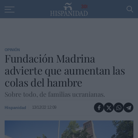
Educación
Entrevistas
PP
SANTANDER
R
30
OPINIÓN
Fundación Madrina
advierte que aumentan las
colas del hambre
Sobre todo, de familias ucranianas.
13/12/22 12:09
Hispanidad