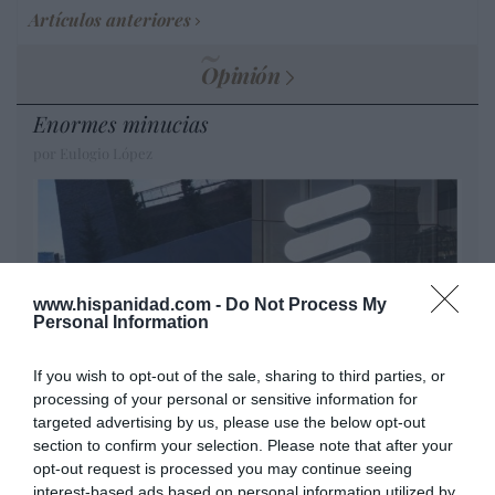
Artículos anteriores
Opinión
Enormes minucias
por Eulogio López
www.hispanidad.com -
Do Not Process My
Personal Information
If you wish to opt-out of the sale, sharing to third parties, or
processing of your personal or sensitive information for
targeted advertising by us, please use the below opt-out
Nokia, Ericsson... Huawei: lo que importan
section to confirm your selection. Please note that after your
opt-out request is processed you may continue seeing
son las patentes
interest-based ads based on personal information utilized by