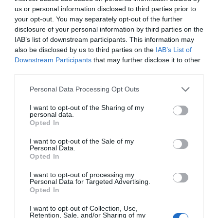
Eulogio López
us or personal information disclosed to third parties prior to
your opt-out. You may separately opt-out of the further
Isabel Pantoja pierde dos pleitos
disclosure of your personal information by third parties on the
con Hacienda por 700.000
IAB’s list of downstream participants. This information may
euros... suma y sigue
also be disclosed by us to third parties on the
IAB’s List of
Eulogio López
Downstream Participants
that may further disclose it to other
third parties.
El IBEX 35 cerró la sesión del
Personal Data Processing Opt Outs
miércoles en los 20.057 puntos,
un nuevo récord
I want to opt-out of the Sharing of my
personal data.
Eulogio López
Opted In
Argumentos
I want to opt-out of the Sale of my
Personal Data.
Opted In
I want to opt-out of processing my
Personal Data for Targeted Advertising.
Opted In
I want to opt-out of Collection, Use,
Retention, Sale, and/or Sharing of my