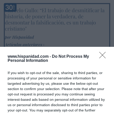
Marcelo Gullo: “El trabajo de desmitificar la
historia, de poner la verdadera, de
desmontar la falsificación, es un trabajo
cristiano"
por Hispanidad
Artículos anteriores
DIARIO DE LA CORRUPCIÓN SANCHISTA
www.hispanidad.com -
Do Not Process My
Personal Information
Diario de la corrupción sanchista. Hazte
If you wish to opt-out of the sale, sharing to third parties, or
Oír se manifiesta delante de La Mareta:
processing of your personal or sensitive information for
“Pedro Sánchez es un criminal”
targeted advertising by us, please use the below opt-out
section to confirm your selection. Please note that after your
por Redacción
opt-out request is processed you may continue seeing
Artículos anteriores
interest-based ads based on personal information utilized by
us or personal information disclosed to third parties prior to
Opinión
your opt-out. You may separately opt-out of the further