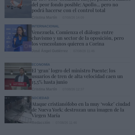
del peor fondo posible: Apollo... pero no
podrá hacerse con el control total
Cristina Martín
07/08/26 14:09
INTERNACIONAL
Venezuela. Comienza el diálogo entre
chavismo y un sector de la oposición, pero
los venezolanos quieren a Corina
José Ángel Gutiérrez
07/08/26 11:46
ECONOMÍA
El ‘gran’ logro del ministro Puente: los
usuarios de tren de alta velocidad caen un
15,5% hasta junio
Cristina Martín
07/08/26 12:37
SOCIEDAD
Ataque cristianófobo en la muy ‘woke’ ciudad
de Nueva York: destrozan una imagen de la
Virgen María
Redacción
07/08/26 11:46