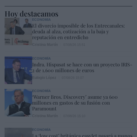
Hoy destacamos
ECONOMÍA
El divorcio imposible de los Entrecanales:
deuda al alza, cotización a la baja y
reputación en entredicho
Cristina Martín
07/08/26 15:51
ECONOMÍA
Indra. Hispasat se hace con un proyecto IRIS-
2 de 1.600 millones de euros
Eulogio López
07/08/26 15:07
ECONOMÍA
‘Warner Bros. Discovery’ asume ya 600
millones en gastos de su fusión con
Paramount
Cristina Martín
07/08/26 15:10
ECONOMÍA
La ‘low cost’ británica easyJet pasará a manos