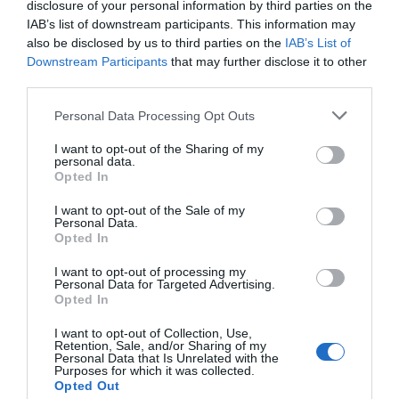
disclosure of your personal information by third parties on the
Enormes minucias
IAB’s list of downstream participants. This information may
also be disclosed by us to third parties on the
IAB’s List of
por Eulogio López
Downstream Participants
that may further disclose it to other
third parties.
Personal Data Processing Opt Outs
I want to opt-out of the Sharing of my
personal data.
Opted In
I want to opt-out of the Sale of my
Personal Data.
Opted In
I want to opt-out of processing my
Nokia, Ericsson... Huawei: lo que importan
Personal Data for Targeted Advertising.
Opted In
son las patentes
Eulogio López
I want to opt-out of Collection, Use,
Retention, Sale, and/or Sharing of my
Personal Data that Is Unrelated with the
Isabel Pantoja pierde dos pleitos
Purposes for which it was collected.
Opted Out
con Hacienda por 700.000