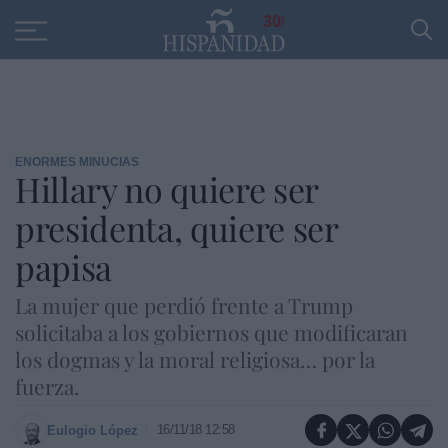
Educación
Entrevistas
PP
SANTANDER
R
30
ENORMES MINUCIAS
Hillary no quiere ser
presidenta, quiere ser
papisa
La mujer que perdió frente a Trump
solicitaba a los gobiernos que modificaran
los dogmas y la moral religiosa… por la
fuerza.
16/11/18 12:58
Eulogio López