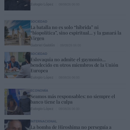
Eulogio López
08/08/26 06:00
SOCIEDAD
La batalla no es solo “híbrida” ni
“biopolítica”, sino espiritual... y la ganará la
Virgen
Gabriel Galdón
08/08/26 06:00
SOCIEDAD
Eslovaquia no admite el gaymonio...
bendecido en otros miembros de la Unión
Europea
Eulogio López
08/08/26 06:00
ECONOMÍA
Seamos más responsables: no siempre el
banco tiene la culpa
Eulogio López
08/08/26 06:00
INTERNACIONAL
La bomba de Hiroshima no perseguía a