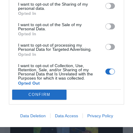
Eulogio López
I want to opt-out of the Sharing of my
personal data.
Opted In
Isabel Pantoja pierde dos pleitos
con Hacienda por 700.000
I want to opt-out of the Sale of my
Personal Data.
euros... suma y sigue
Opted In
Eulogio López
I want to opt-out of processing my
Personal Data for Targeted Advertising.
El IBEX 35 cerró la sesión del
Opted In
miércoles en los 20.057 puntos,
I want to opt-out of Collection, Use,
un nuevo récord
Retention, Sale, and/or Sharing of my
Eulogio López
Personal Data that Is Unrelated with the
Purposes for which it was collected.
Opted Out
Argumentos
CONFIRM
Data Deletion
Data Access
Privacy Policy