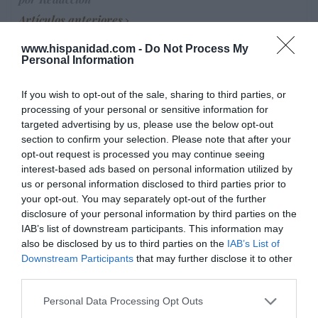
Artículos anteriores
www.hispanidad.com -
Do Not Process My
Opinión
Personal Information
Enormes minucias
If you wish to opt-out of the sale, sharing to third parties, or
por Eulogio López
processing of your personal or sensitive information for
targeted advertising by us, please use the below opt-out
section to confirm your selection. Please note that after your
opt-out request is processed you may continue seeing
interest-based ads based on personal information utilized by
us or personal information disclosed to third parties prior to
your opt-out. You may separately opt-out of the further
disclosure of your personal information by third parties on the
IAB’s list of downstream participants. This information may
also be disclosed by us to third parties on the
IAB’s List of
Downstream Participants
that may further disclose it to other
third parties.
Nokia, Ericsson... Huawei: lo que importan
Personal Data Processing Opt Outs
son las patentes