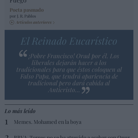
Poeta pasmado
por J. R. Pablos
Artículos anteriores
El Reinado Eucarístico
¡Pobre Francisco! Orad por él. Los
liberales dejarán hacer a los
tradicionales para que éstos coloquen al
Falso Papa, que tendrá apariencia de
tradicional pero dará cabida al
Anticristo…
Lo más leído
Memes. Mohamed en la boya
BBVA. Torres no se ha atrevido a acabar con Onur