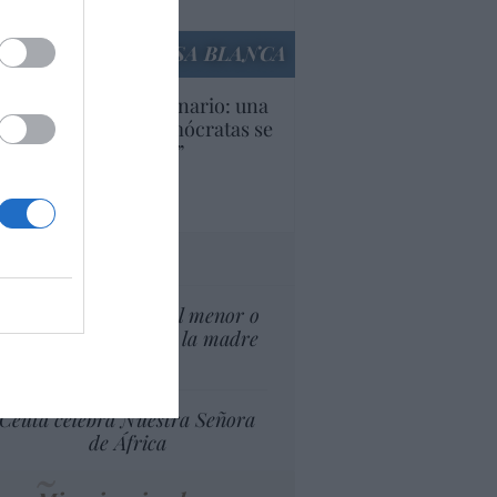
culos anteriores
LA CASA BLANCA
U. Inquietante escenario: una
cera parte de los demócratas se
ine como “socialista”
Ignacio Aguirre
culos anteriores
tas al director
¿El Superior interés el menor o
el superior interés de la madre
del menor?
Ceuta celebra Nuestra Señora
de África