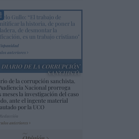
elo Gullo: “El trabajo de
itificar la historia, de poner la
dadera, de desmontar la
ificación, es un trabajo cristiano"
Hispanidad
ulos anteriores
DIARIO DE LA CORRUPCIÓN
SANCHISTA
rio de la corrupción sanchista.
Audiencia Nacional prorroga
s meses la investigación del caso
do, ante el ingente material
autado por la UCO
 Redacción
culos anteriores
Opinión