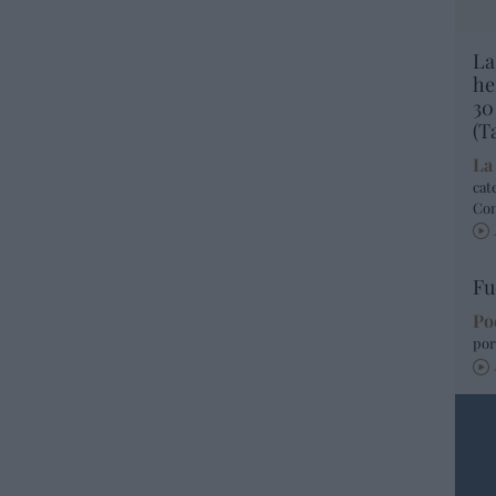
La
he
30
(T
La
cat
Co
Fu
Po
por