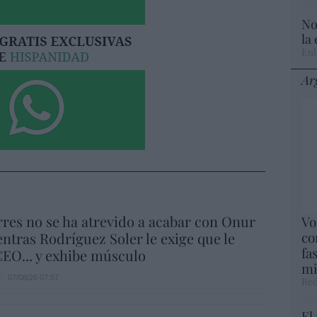
No
la
Eul
Ar
res no se ha atrevido a acabar con Onur
Vo
co
ntras Rodríguez Soler le exige que le
fa
EO... y exhibe músculo
mi
07/08/26 07:57
Red
El