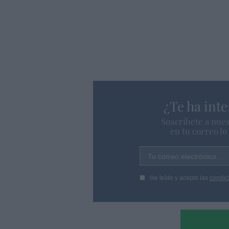
¿Te ha inte
Suscríbete a nues
en tu correo l
Tu correo electrónico...
He leído y acepto las
condic