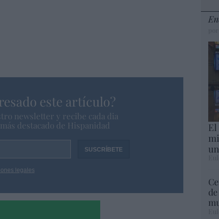
En
por
resado este artículo?
tro newsletter y recibe cada dia
o más destacado de Hispanidad
El
mi
un
Eul
iones legales
Ce
de
mu
Eul