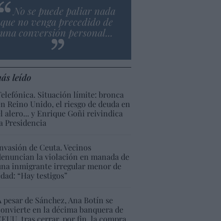
No se puede paliar nada
que no venga precedido de
una conversión personal...
ás leído
Telefónica. Situación límite: bronca
en Reino Unido, el riesgo de deuda en
el alero... y Enrique Goñi reivindica
la Presidencia
Invasión de Ceuta. Vecinos
denuncian la violación en manada de
una inmigrante irregular menor de
edad: “Hay testigos”
A pesar de Sánchez, Ana Botín se
convierte en la décima banquera de
EEUU, tras cerrar, por fin, la compra