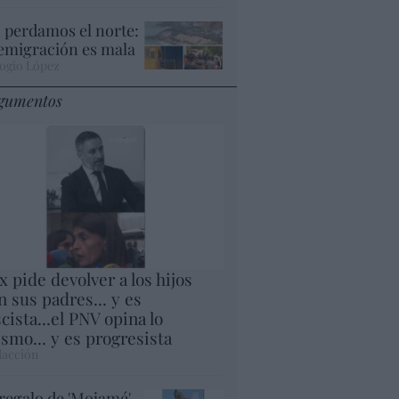
 perdamos el norte:
 emigración es mala
ogio López
gumentos
x pide devolver a los hijos
n sus padres... y es
scista...el PNV opina lo
smo... y es progresista
acción
 regalo de 'Mojamé'