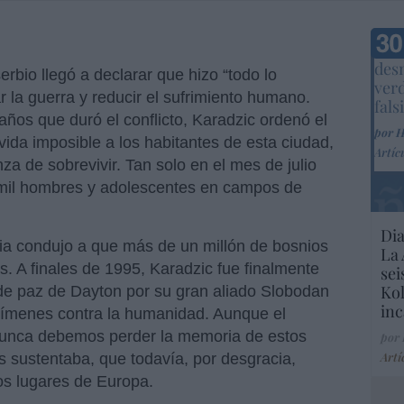
Marc
desm
serbio llegó a declarar que hizo “todo lo
ver
 la guerra y reducir el sufrimiento humano.
fals
 años que duró el conflicto, Karadzic ordenó el
por 
 vida imposible a los habitantes de esta ciudad,
Artíc
a de sobrevivir. Tan solo en el mes de julio
 mil hombres y adolescentes en campos de
Dia
ia condujo a que más de un millón de bosnios
La 
. A finales de 1995, Karadzic fue finalmente
sei
Kol
de paz de Dayton por su gran aliado Slobodan
inc
rímenes contra la humanidad. Aunque el
 nunca debemos perder la memoria de estos
por
Artí
s sustentaba, que todavía, por desgracia,
os lugares de Europa.