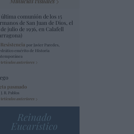
Minucias visuales
 última comunión de los 15
rmanos de San Juan de Dios, el
 de julio de 1936, en Calafell
arragona)
 Resistencia
por Javier Paredes,
edrático emérito de Historia
ntemporánea
Artículos anteriores
ego
eta pasmado
 J. R. Pablos
Artículos anteriores
Reinado
Eucarístico