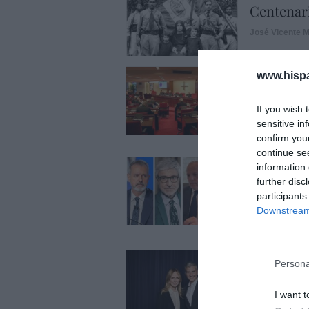
Centenari
José Vicente M
OPINIÓN
www.hisp
No toda c
respeto
If you wish 
sensitive in
Gonzalo Sáenz
confirm you
continue se
ECONOMÍA
information 
Telefónic
further disc
Unido, el
participants
Goñi reiv
Downstream 
Eulogio López
ECONOMÍA
Persona
Disney cr
y hará m
I want t