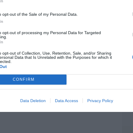
In
06/08/26 17:11
Artí
o opt-out of the Sale of my Personal Data.
In
aja en bolsa, pese a que vuelve a elevar
EEU
es, tras un trimestre récord
to opt-out of processing my Personal Data for Targeted
ter
ing.
def
06/08/26 15:12
In
por 
o opt-out of Collection, Use, Retention, Sale, and/or Sharing
 es un sinvergüenza que ha abandonado a
Artí
ersonal Data that Is Unrelated with the Purposes for which it
lected.
porque Ceuta es España. Tenemos un
Out
Car
 en connivencia con Marruecos”: acusa
CONFIRM
06/08/26 11:30
Data Deletion
Data Access
Privacy Policy