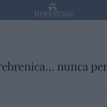
PP
SANTANDER
Religión
Srebrenica… nunca pe