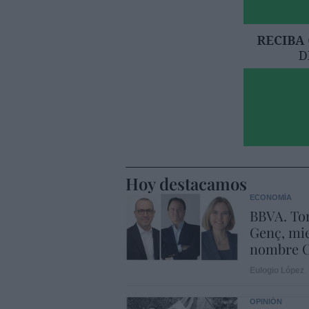
Hoy destacamos
ECONOMÍA
BBVA. Tor
Genç, mie
nombre C
Eulogio López
OPINIÓN