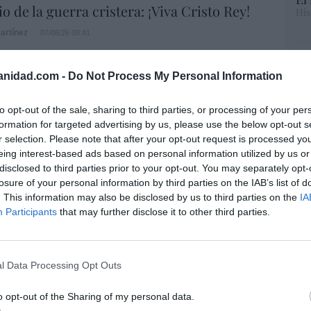
o de la guerra cristera: ¡Viva Cristo Rey!
His
artínez
07/08/26 08:41
Te
RT
anidad.com -
Do Not Process My Personal Information
lo
rítica a un obispo supone una falta de
Ce
to opt-out of the sale, sharing to third parties, or processing of your per
li
formation for targeted advertising by us, please use the below opt-out s
di
07/08/26 08:38
r selection. Please note that after your opt-out request is processed y
hu
eing interest-based ads based on personal information utilized by us or
po
disclosed to third parties prior to your opt-out. You may separately opt-
His
a. Situación límite: bronca en Reino
losure of your personal information by third parties on the IAB’s list of
 riesgo de deuda en el alero... y Enrique
. This information may also be disclosed by us to third parties on the
IA
indica la Presidencia
Participants
that may further disclose it to other third parties.
“E
06/08/26 16:47
pon
pr
l Data Processing Opt Outs
ee que sus acciones están infravaloradas
ame
ás recompras
o opt-out of the Sharing of my personal data.
por 