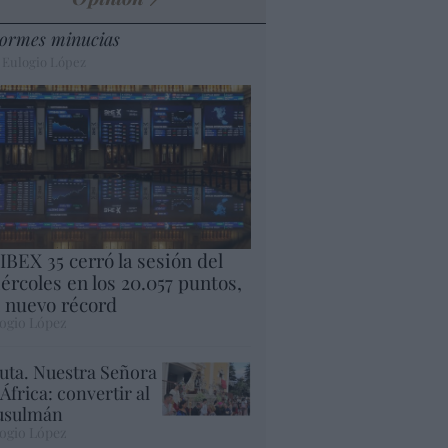
ormes minucias
 Eulogio López
 IBEX 35 cerró la sesión del
ércoles en los 20.057 puntos,
 nuevo récord
ogio López
uta. Nuestra Señora
 África: convertir al
sulmán
ogio López