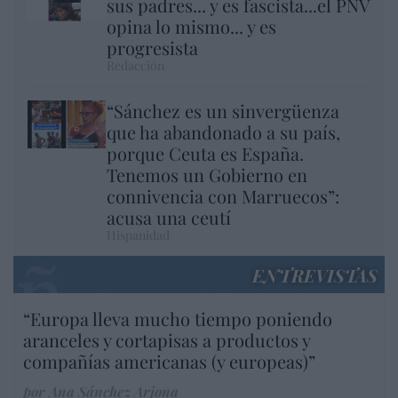
sus padres... y es fascista...el PNV
opina lo mismo... y es
progresista
Redacción
“Sánchez es un sinvergüenza
que ha abandonado a su país,
porque Ceuta es España.
Tenemos un Gobierno en
connivencia con Marruecos”:
acusa una ceutí
Hispanidad
ENTREVISTAS
“Europa lleva mucho tiempo poniendo
aranceles y cortapisas a productos y
compañías americanas (y europeas)”
por Ana Sánchez Arjona