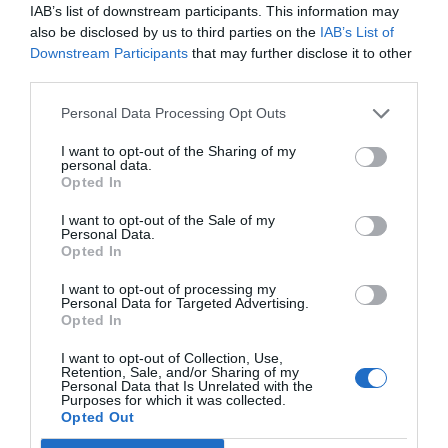
IAB’s list of downstream participants. This information may
José Ángel Gutiérrez
07/08/26 11:46
also be disclosed by us to third parties on the
IAB’s List of
Downstream Participants
that may further disclose it to other
ECONOMÍA
El ‘gran’ logro del ministro Puente: los
third parties.
usuarios de tren de alta velocidad caen un
15,5% hasta junio
Personal Data Processing Opt Outs
Cristina Martín
07/08/26 12:37
I want to opt-out of the Sharing of my
personal data.
SOCIEDAD
Opted In
Ataque cristianófobo en la muy ‘woke’ ciudad
de Nueva York: destrozan una imagen de la
I want to opt-out of the Sale of my
Virgen María
Personal Data.
Redacción
07/08/26 11:46
Opted In
I want to opt-out of processing my
Personal Data for Targeted Advertising.
Opted In
Marcelo Gullo: “El trabajo de desmitificar la
historia, de poner la verdadera, de
I want to opt-out of Collection, Use,
desmontar la falsificación, es un trabajo
Retention, Sale, and/or Sharing of my
Personal Data that Is Unrelated with the
cristiano"
Purposes for which it was collected.
Opted Out
por Hispanidad