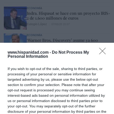
ECONOMÍA
Indra. Hispasat se hace con un proyecto IRIS-
2 de 1.600 millones de euros
Eulogio López
07/08/26 15:07
ECONOMÍA
‘Warner Bros. Discovery’ asume ya 600
millones en gastos de su fusión con
Paramount
www.hispanidad.com -
Do Not Process My
Personal Information
Cristina Martín
07/08/26 15:10
ECONOMÍA
If you wish to opt-out of the sale, sharing to third parties, or
La ‘low cost’ británica easyJet pasará a manos
processing of your personal or sensitive information for
del peor fondo posible: Apollo... pero no
targeted advertising by us, please use the below opt-out
podrá hacerse con el control total
section to confirm your selection. Please note that after your
Cristina Martín
07/08/26 14:09
opt-out request is processed you may continue seeing
interest-based ads based on personal information utilized by
INTERNACIONAL
Venezuela. Comienza el diálogo entre
us or personal information disclosed to third parties prior to
chavismo y un sector de la oposición, pero
your opt-out. You may separately opt-out of the further
los venezolanos quieren a Corina
disclosure of your personal information by third parties on the