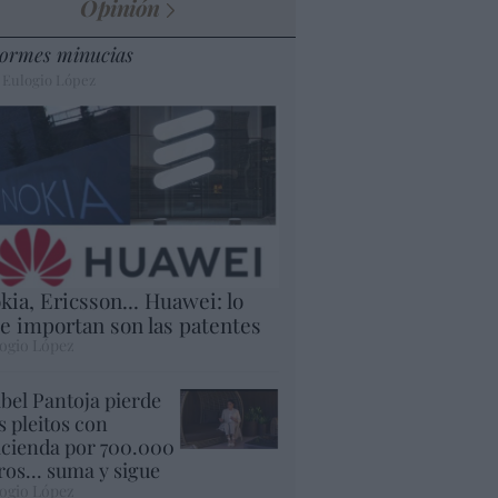
Opinión
ormes minucias
 Eulogio López
kia, Ericsson... Huawei: lo
e importan son las patentes
ogio López
abel Pantoja pierde
s pleitos con
cienda por 700.000
ros... suma y sigue
ogio López