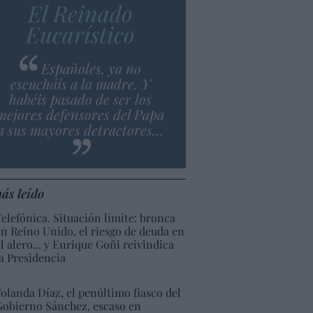
El Reinado
Eucarístico
Españoles, ya no
escucháis a la madre. Y
habéis pasado de ser los
mejores defensores del Papa
a sus mayores detractores…
ás leído
Telefónica. Situación límite: bronca
en Reino Unido, el riesgo de deuda en
el alero... y Enrique Goñi reivindica
la Presidencia
Yolanda Díaz, el penúltimo fiasco del
Gobierno Sánchez, escaso en