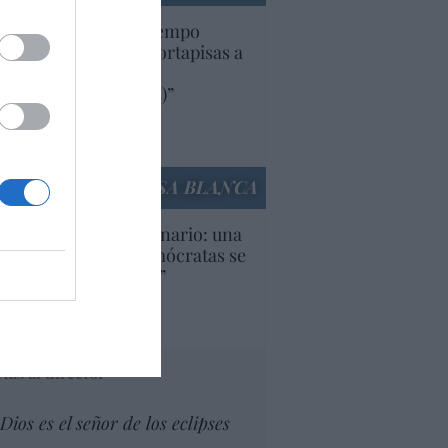
uropa lleva mucho tiempo
iendo aranceles y cortapisas a
oductos y compañías
ricanas (y europeas)”
Ana Sánchez Arjona
culos anteriores
LA CASA BLANCA
U. Inquietante escenario: una
cera parte de los demócratas se
ine como “socialista”
Ignacio Aguirre
culos anteriores
tas al director
Dios es el señor de los eclipses