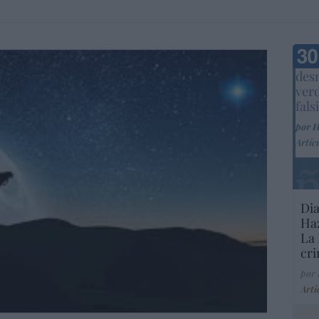
Marc
desm
ver
fals
por 
Artíc
Dia
Haz
La 
cri
por
Artí