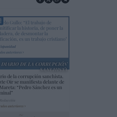
elo Gullo: “El trabajo de
itificar la historia, de poner la
dadera, de desmontar la
ificación, es un trabajo cristiano"
Hispanidad
ulos anteriores
DIARIO DE LA CORRUPCIÓN
SANCHISTA
rio de la corrupción sanchista.
te Oír se manifiesta delante de
Mareta: “Pedro Sánchez es un
minal”
 Redacción
culos anteriores