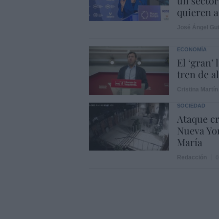
un sector
quieren a
José Ángel Gut
ECONOMÍA
El ‘gran’
tren de a
Cristina Martín
SOCIEDAD
Ataque cr
Nueva Yor
María
Redacción
0