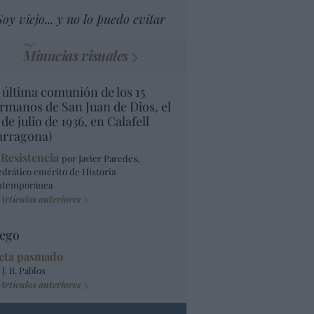
Soy viejo... y no lo puedo evitar
Minucias visuales
 última comunión de los 15
rmanos de San Juan de Dios, el
 de julio de 1936, en Calafell
arragona)
 Resistencia
por Javier Paredes,
edrático emérito de Historia
ntemporánea
Artículos anteriores
ego
eta pasmado
 J. R. Pablos
Artículos anteriores