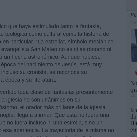
En
por
lico que haya estimulado tanto la fantasía,
to teológica como cultural como la historia de
 en particular. “La estrella”, símbolo mesiánico
El evangelista San Mateo no es ni astrónomo ni
ar un hecho astronómico. Aunque hubiese
a época del nacimiento de Jesús, está muy
 incluso su cronista, se reconoce su
a época y su literatura.
No
qu
 vertido toda clase de fantasías presuntamente
Eul
e la Iglesia no son unánimes en su
óstomo, el orador más brillante de la Iglesia
Is
nopla, llega a afirmar: Que esta no fuera una
do
Ha
e no fuera incluso ni una estrella, sino un
eu
o esa apariencia. La trayectoria de la misma no
Eul