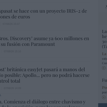
spasat se hace con un proyecto IRIS-2 de
lones de euros
07/08/26 15:07
La
he
ros. Discovery’ asume ya 600 millones en
30
 su fusión con Paramount
(T
07/08/26 15:10
La
cat
Co
ost’ británica easyJet pasará a manos del
o posible: Apollo... pero no podrá hacerse
Fu
trol total
Po
07/08/26 14:09
por
L
. Comienza el diálogo entre chavismo y