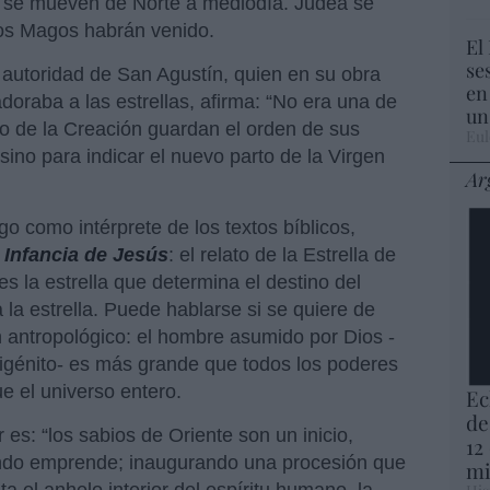
ue se mueven de Norte a mediodía. Judea se
los Magos habrán venido.
El
se
autoridad de San Agustín, quien en su obra
en
doraba a las estrellas, afirma: “No era una de
un
pio de la Creación guardan el orden de sus
Eul
sino para indicar el nuevo parto de la Virgen
Ar
go como intérprete de los textos bíblicos,
Infancia de Jesús
: el relato de la Estrella de
es la estrella que determina el destino del
 la estrella. Puede hablarse si se quiere de
n antropológico: el hombre asumido por Dios -
igénito- es más grande que todos los poderes
e el universo entero.
Ec
de
 es: “los sabios de Oriente son un inicio,
12
ndo emprende; inaugurando una procesión que
mi
ta el anhelo interior del espíritu humano, la