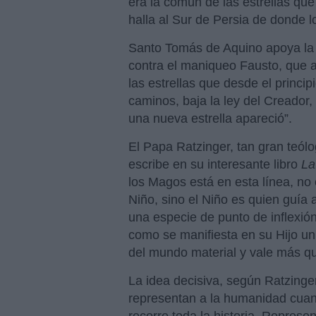
era la común de las estrellas q
halla al Sur de Persia de donde 
Santo Tomás de Aquino apoya la 
contra el maniqueo Fausto, que a
las estrellas que desde el princi
caminos, baja la ley del Creador, 
una nueva estrella apareció”.
El Papa Ratzinger, tan gran teólo
escribe en su interesante libro
La
los Magos está en esta línea, no 
Niño, sino el Niño es quien guía a
una especie de punto de inflexió
como se manifiesta en su Hijo un
del mundo material y vale más qu
La idea decisiva, según Ratzinger
representan a la humanidad cua
recorre toda la historia. Represen