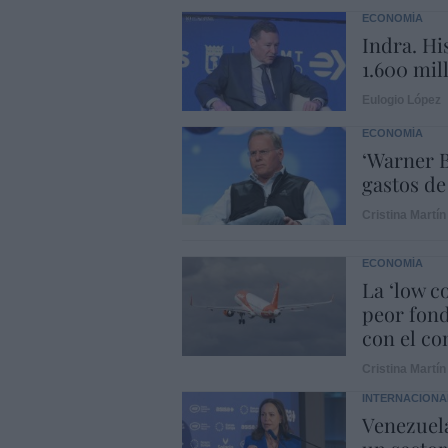
ECONOMÍA
Indra. Hi
1.600 mil
Eulogio López
ECONOMÍA
‘Warner B
gastos de
Cristina Martín
ECONOMÍA
La ‘low c
peor fond
con el con
Cristina Martín
INTERNACIONA
Venezuela