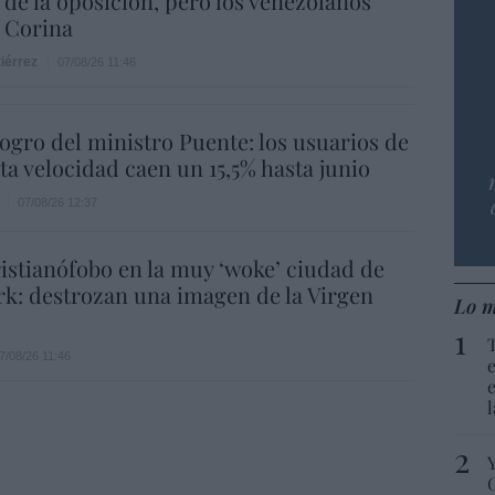
 de la oposición, pero los venezolanos
 Corina
iérrez
07/08/26 11:46
 logro del ministro Puente: los usuarios de
lta velocidad caen un 15,5% hasta junio
07/08/26 12:37
istianófobo en la muy ‘woke’ ciudad de
k: destrozan una imagen de la Virgen
Lo m
7/08/26 11:46