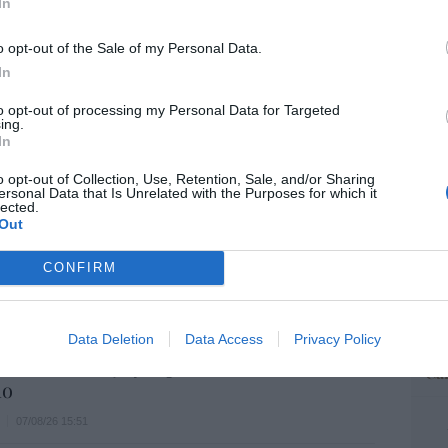
In
“E
o opt-out of the Sale of my Personal Data.
pon
pr
In
ame
to opt-out of processing my Personal Data for Targeted
por 
ing.
In
Artí
o opt-out of Collection, Use, Retention, Sale, and/or Sharing
ersonal Data that Is Unrelated with the Purposes for which it
lected.
Out
EEU
ter
CONFIRM
def
por 
Artí
io imposible de los Entrecanales: deuda al
Data Deletion
Data Access
Privacy Policy
zación a la baja y reputación en
Car
ho
07/08/26 15:51