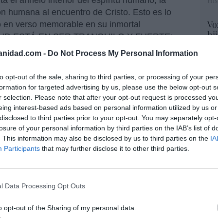
His
ón humana al encuentro de Cristo. Esto es lo
Vo
ó en verso memorable en su inmortal
hi
RTUD ESTÁ EN SER TRANQUILO Y FUERTE;
y 
O SE ABRASA; SE TRIUNFA DEL RENCOR
anidad.com -
Do Not Process My Personal Information
op
ÉN (...) ¡LA CARAVANA PASA!
pr
Red
to opt-out of the sale, sharing to third parties, or processing of your per
formation for targeted advertising by us, please use the below opt-out s
“S
r selection. Please note that after your opt-out request is processed y
si
eing interest-based ads based on personal information utilized by us or
resado este artículo?
ab
disclosed to third parties prior to your opt-out. You may separately opt-
po
losure of your personal information by third parties on the IAB’s list of
tro newsletter y recibe cada dia
Es
o más destacado de Hispanidad
. This information may also be disclosed by us to third parties on the
IA
Go
Participants
that may further disclose it to other third parties.
co
Ma
ce
iones legales
l Data Processing Opt Outs
His
o opt-out of the Sharing of my personal data.