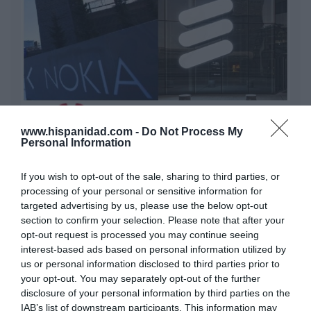
www.hispanidad.com -
Do Not Process My
Personal Information
Nokia, Ericsson... Huawei: lo que importan
If you wish to opt-out of the sale, sharing to third parties, or
son las patentes
processing of your personal or sensitive information for
Eulogio López
targeted advertising by us, please use the below opt-out
section to confirm your selection. Please note that after your
Isabel Pantoja pierde dos pleitos
opt-out request is processed you may continue seeing
con Hacienda por 700.000
interest-based ads based on personal information utilized by
euros... suma y sigue
us or personal information disclosed to third parties prior to
Eulogio López
your opt-out. You may separately opt-out of the further
disclosure of your personal information by third parties on the
IAB’s list of downstream participants. This information may