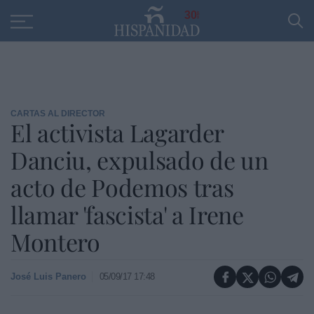
Educación
Entrevistas
PP
SANTANDER
R
30
CARTAS AL DIRECTOR
El activista Lagarder
Danciu, expulsado de un
acto de Podemos tras
llamar 'fascista' a Irene
Montero
José Luis Panero
05/09/17 17:48