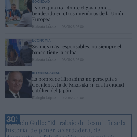
SOCIEDAD
Eslovaquia no admite el gaymonio...
bendecido en otros miembros de la Unión
Europea
Eulogio López
08/08/26 06:00
ECONOMÍA
Seamos más responsables: no siempre el
banco tiene la culpa
Eulogio López
08/08/26 06:00
INTERNACIONAL
La bomba de Hiroshima no perseguía a
Occidente, la de Nagasaki sí: era la ciudad
católica del Japón
Eulogio López
08/08/26 06:00
Marcelo Gullo: “El trabajo de desmitificar la
historia, de poner la verdadera, de