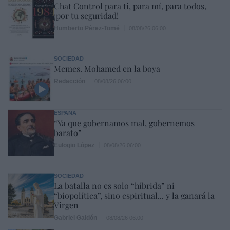
Chat Control para ti, para mí, para todos,
¡por tu seguridad!
Humberto Pérez-Tomé
08/08/26 06:00
SOCIEDAD
Memes. Mohamed en la boya
Redacción
08/08/26 06:00
ESPAÑA
“Ya que gobernamos mal, gobernemos
barato”
Eulogio López
08/08/26 06:00
SOCIEDAD
La batalla no es solo “híbrida” ni
“biopolítica”, sino espiritual... y la ganará la
Virgen
Gabriel Galdón
08/08/26 06:00