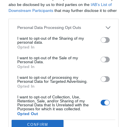
El IBEX 35 cerró la sesión del
also be disclosed by us to third parties on the
IAB’s List of
miércoles en los 20.057 puntos,
Downstream Participants
that may further disclose it to other
un nuevo récord
third parties.
Eulogio López
Personal Data Processing Opt Outs
Argumentos
I want to opt-out of the Sharing of my
personal data.
Opted In
I want to opt-out of the Sale of my
Personal Data.
Opted In
I want to opt-out of processing my
Personal Data for Targeted Advertising.
Opted In
I want to opt-out of Collection, Use,
Retention, Sale, and/or Sharing of my
Personal Data that Is Unrelated with the
Eclipse Sánchez: "No te olvides de las gafas
Purposes for which it was collected.
Opted Out
protectoras. Así, el 12 de agosto sólo
tendrás que mirar al cielo"
CONFIRM