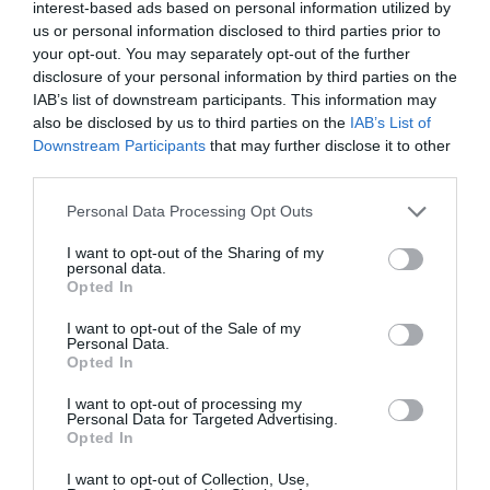
interest-based ads based on personal information utilized by
us or personal information disclosed to third parties prior to
Opinión
your opt-out. You may separately opt-out of the further
disclosure of your personal information by third parties on the
Enormes minucias
IAB’s list of downstream participants. This information may
also be disclosed by us to third parties on the
IAB’s List of
por Eulogio López
Downstream Participants
that may further disclose it to other
third parties.
Personal Data Processing Opt Outs
I want to opt-out of the Sharing of my
personal data.
Opted In
I want to opt-out of the Sale of my
Personal Data.
Opted In
I want to opt-out of processing my
Nokia, Ericsson... Huawei: lo que importan
Personal Data for Targeted Advertising.
Opted In
son las patentes
Eulogio López
I want to opt-out of Collection, Use,