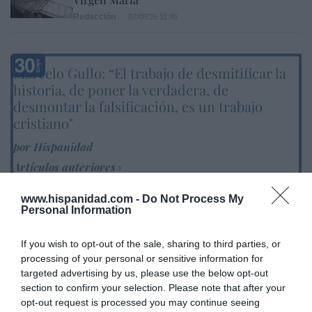
Redacción
07/08/26 11:46
Marcelo Gullo: “El trabajo de desmitificar la
historia, de poner la verdadera, de
desmontar la falsificación, es un trabajo
cristiano"
por Hispanidad
Artículos anteriores
DIARIO DE LA CORRUPCIÓN SANCHISTA
www.hispanidad.com -
Do Not Process My
Personal Information
Diario de la corrupción sanchista. Hazte
If you wish to opt-out of the sale, sharing to third parties, or
Oír se manifiesta delante de La Mareta:
processing of your personal or sensitive information for
“Pedro Sánchez es un criminal”
targeted advertising by us, please use the below opt-out
section to confirm your selection. Please note that after your
por Redacción
opt-out request is processed you may continue seeing
Artículos anteriores