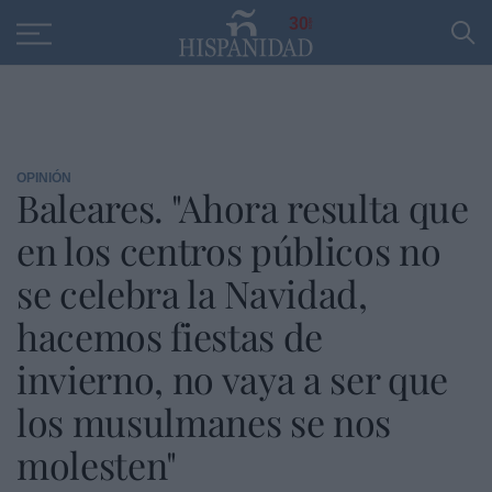
Educación
Entrevistas
PP
SANTANDER
R
30
OPINIÓN
Baleares. "Ahora resulta que
en los centros públicos no
se celebra la Navidad,
hacemos fiestas de
invierno, no vaya a ser que
los musulmanes se nos
molesten"