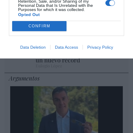
Retention, Sale, and/or Sharing of my
Personal Data that Is Unrelated with the
Isabel Pantoja pierde dos pleitos
Purposes for which it was collected.
Opted Out
con Hacienda por 700.000
euros... suma y sigue
CONFIRM
Eulogio López
El IBEX 35 cerró la sesión del
Data Deletion
Data Access
Privacy Policy
miércoles en los 20.057 puntos,
un nuevo récord
Eulogio López
Argumentos