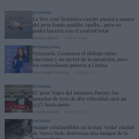
ECONOMÍA
La ‘low cost’ británica easyJet pasará a manos
del peor fondo posible: Apollo... pero no
podrá hacerse con el control total
Cristina Martín
07/08/26 14:09
INTERNACIONAL
Venezuela. Comienza el diálogo entre
chavismo y un sector de la oposición, pero
los venezolanos quieren a Corina
José Ángel Gutiérrez
07/08/26 11:46
ECONOMÍA
El ‘gran’ logro del ministro Puente: los
usuarios de tren de alta velocidad caen un
15,5% hasta junio
Cristina Martín
07/08/26 12:37
SOCIEDAD
Ataque cristianófobo en la muy ‘woke’ ciudad
de Nueva York: destrozan una imagen de la
Virgen María