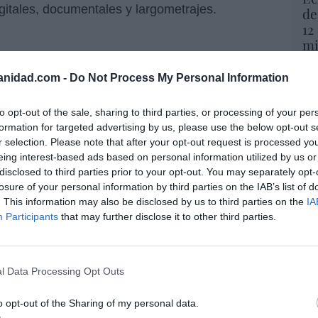
igitales, documentales y largometrajes.
de
12
mi
His
anidad.com -
Do Not Process My Personal Information
resado este artículo?
Vo
hi
tro newsletter y recibe cada dia
to opt-out of the sale, sharing to third parties, or processing of your per
y 
o más destacado de Hispanidad
formation for targeted advertising by us, please use the below opt-out s
op
r selection. Please note that after your opt-out request is processed y
pr
eing interest-based ads based on personal information utilized by us or
Red
disclosed to third parties prior to your opt-out. You may separately opt-
losure of your personal information by third parties on the IAB’s list of
iones legales
“S
. This information may also be disclosed by us to third parties on the
IA
si
Participants
that may further disclose it to other third parties.
ab
po
Es
l Data Processing Opt Outs
Go
co
Ma
o opt-out of the Sharing of my personal data.