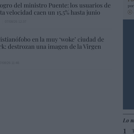
 logro del ministro Puente: los usuarios de
por
lta velocidad caen un 15,5% hasta junio
07/08/26 12:37
istianófobo en la muy ‘woke’ ciudad de
k: destrozan una imagen de la Virgen
7/08/26 11:46
Lo m