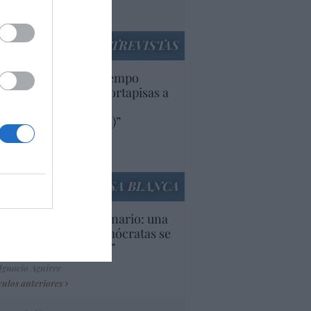
utí
panidad
ENTREVISTAS
uropa lleva mucho tiempo
iendo aranceles y cortapisas a
oductos y compañías
ricanas (y europeas)”
Ana Sánchez Arjona
culos anteriores
LA CASA BLANCA
U. Inquietante escenario: una
cera parte de los demócratas se
ine como “socialista”
Ignacio Aguirre
culos anteriores