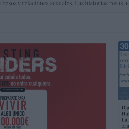
 besos y relaciones sexuales. Las historias rosas 
Marc
desm
ver
fals
por 
Artíc
Dia
Haz
La 
cri