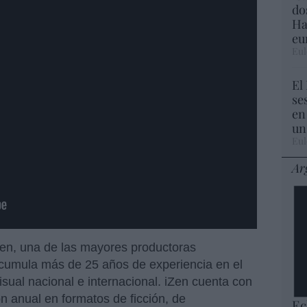
do
Ha
eu
Eul
El
se
en
un
Eul
Ar
iZen, una de las mayores productoras
cumula más de 25 años de experiencia en el
sual nacional e internacional. iZen cuenta con
 anual en formatos de ficción, de
Ec