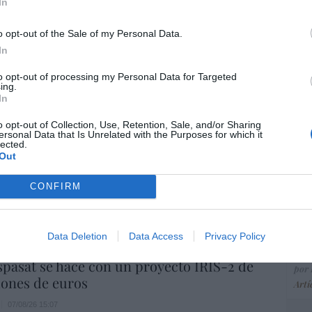
ce
In
His
o opt-out of the Sale of my Personal Data.
In
“E
to opt-out of processing my Personal Data for Targeted
ing.
pon
In
pr
ame
o opt-out of Collection, Use, Retention, Sale, and/or Sharing
ersonal Data that Is Unrelated with the Purposes for which it
por 
lected.
Out
io imposible de los Entrecanales: deuda al
Artí
zación a la baja y reputación en
CONFIRM
ho
EEU
07/08/26 15:51
ter
Data Deletion
Data Access
Privacy Policy
def
spasat se hace con un proyecto IRIS-2 de
por 
lones de euros
Artí
07/08/26 15:07