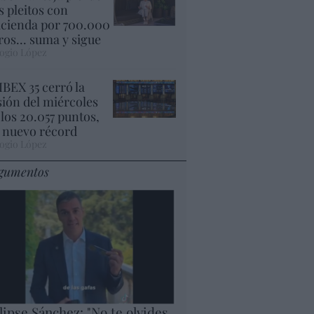
s pleitos con
cienda por 700.000
ros... suma y sigue
ogio López
 IBEX 35 cerró la
sión del miércoles
 los 20.057 puntos,
 nuevo récord
ogio López
gumentos
lipse Sánchez: "No te olvides