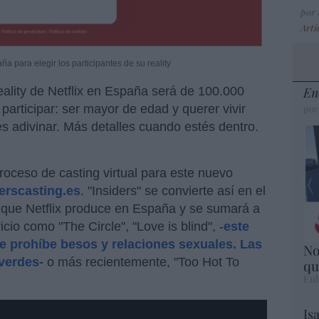
por
Artí
aña para elegir los participantes de su reality
En
reality de Netflix en España será de 100.000
 participar: ser mayor de edad y querer vivir
por
es adivinar. Más detalles cuando estés dentro.
roceso de casting virtual para este nuevo
erscasting.es
. "Insiders" se convierte así en el
 que Netflix produce en España y se sumará a
icio como "The Circle", "Love is blind", -
este
de prohíbe besos y relaciones sexuales. Las
No
 verdes-
o más recientemente, "Too Hot To
qu
Eul
Is