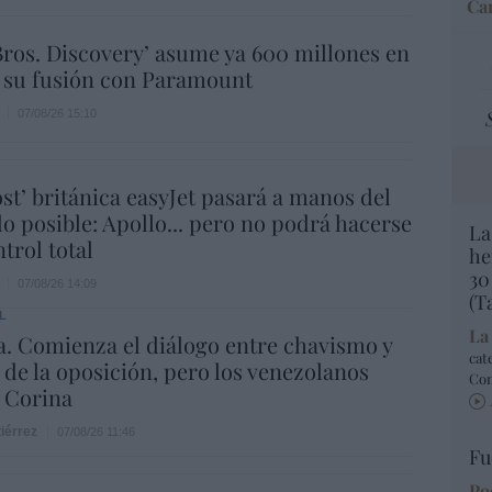
Car
ros. Discovery’ asume ya 600 millones en
 su fusión con Paramount
07/08/26 15:10
ost’ británica easyJet pasará a manos del
o posible: Apollo... pero no podrá hacerse
La
trol total
he
30
07/08/26 14:09
(T
L
La
. Comienza el diálogo entre chavismo y
cat
 de la oposición, pero los venezolanos
Co
 Corina
iérrez
07/08/26 11:46
Fu
Po