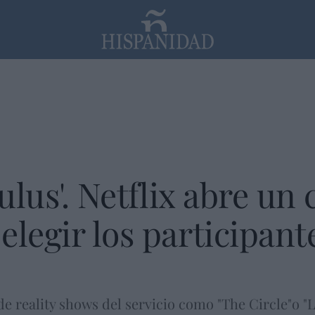
PP
SANTANDER
Religión
culus'. Netflix abre un
elegir los participant
e reality shows del servicio como "The Circle"o "Lo