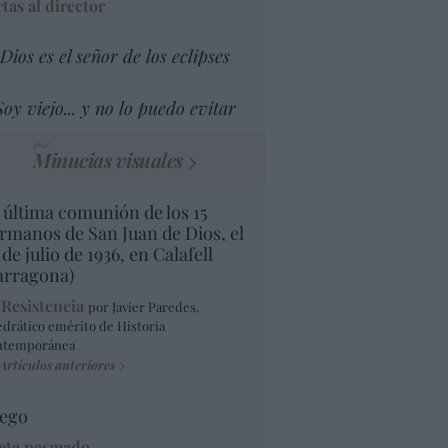
tas al director
Dios es el señor de los eclipses
Soy viejo... y no lo puedo evitar
Minucias visuales
 última comunión de los 15
rmanos de San Juan de Dios, el
 de julio de 1936, en Calafell
arragona)
 Resistencia
por Javier Paredes,
edrático emérito de Historia
ntemporánea
Artículos anteriores
ego
eta pasmado