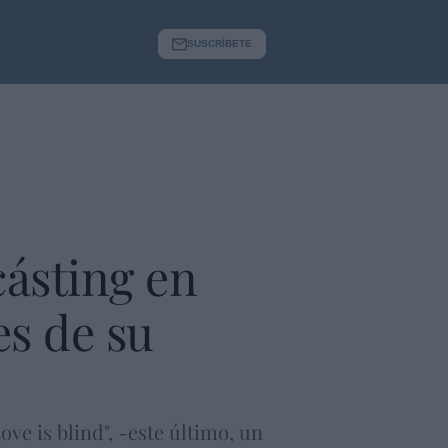
SUSCRÍBETE
 cásting en
es de su
ve is blind", -este último, un