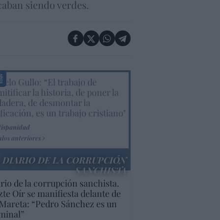
acaban siendo verdes.
elo Gullo: “El trabajo de
itificar la historia, de poner la
dadera, de desmontar la
ificación, es un trabajo cristiano"
Hispanidad
ulos anteriores
DIARIO DE LA CORRUPCIÓN
SANCHISTA
rio de la corrupción sanchista.
te Oír se manifiesta delante de
Mareta: “Pedro Sánchez es un
minal”