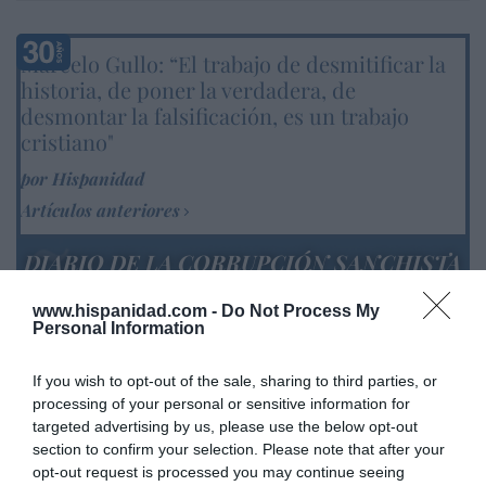
Marcelo Gullo: “El trabajo de desmitificar la
historia, de poner la verdadera, de
desmontar la falsificación, es un trabajo
cristiano"
por Hispanidad
Artículos anteriores
DIARIO DE LA CORRUPCIÓN SANCHISTA
Diario de la corrupción sanchista. La
www.hispanidad.com -
Do Not Process My
Personal Information
Audiencia Nacional prorroga seis meses la
investigación del caso Koldo, ante el
If you wish to opt-out of the sale, sharing to third parties, or
ingente material incautado por la UCO
processing of your personal or sensitive information for
targeted advertising by us, please use the below opt-out
por Redacción
section to confirm your selection. Please note that after your
Artículos anteriores
opt-out request is processed you may continue seeing