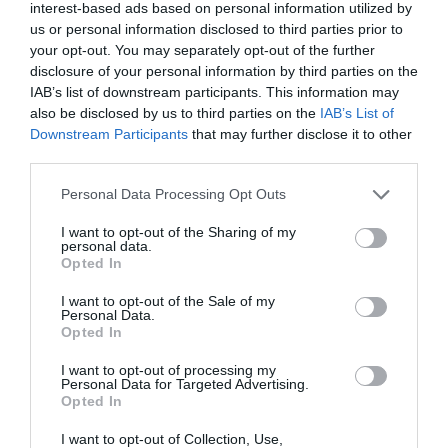
interest-based ads based on personal information utilized by
Opinión
us or personal information disclosed to third parties prior to
your opt-out. You may separately opt-out of the further
Enormes minucias
disclosure of your personal information by third parties on the
IAB’s list of downstream participants. This information may
por Eulogio López
also be disclosed by us to third parties on the
IAB’s List of
Downstream Participants
that may further disclose it to other
third parties.
Personal Data Processing Opt Outs
I want to opt-out of the Sharing of my
personal data.
Opted In
I want to opt-out of the Sale of my
Personal Data.
Opted In
El IBEX 35 cerró la sesión del miércoles en
I want to opt-out of processing my
Personal Data for Targeted Advertising.
los 20.057 puntos, un nuevo récord
Opted In
Eulogio López
I want to opt-out of Collection, Use,