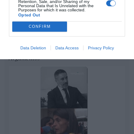
Retention, Sale, and/or Sharing of my
Ceuta. Nuestra Señora de África:
Personal Data that Is Unrelated with the
convertir al musulmán
Purposes for which it was collected.
Opted Out
Eulogio López
CONFIRM
No perdamos el norte: la
emigración es mala
Eulogio López
Data Deletion
Data Access
Privacy Policy
Argumentos