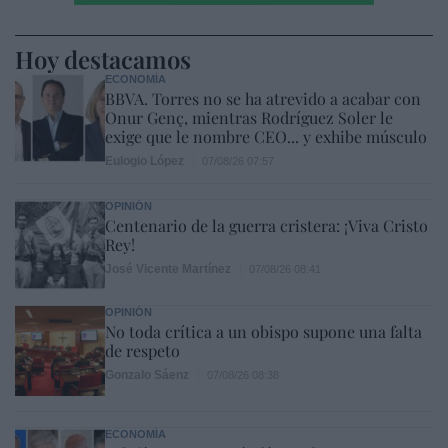
Hoy destacamos
ECONOMÍA
BBVA. Torres no se ha atrevido a acabar con
Onur Genç, mientras Rodríguez Soler le
exige que le nombre CEO... y exhibe músculo
Eulogio López
07/08/26 07:57
OPINIÓN
Centenario de la guerra cristera: ¡Viva Cristo
Rey!
José Vicente Martínez
07/08/26 08:41
OPINIÓN
No toda crítica a un obispo supone una falta
de respeto
Gonzalo Sáenz
07/08/26 08:38
ECONOMÍA