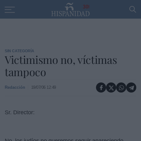
Educación
Entrevistas
PP
SANTANDER
R
30
SIN CATEGORÍA
Victimismo no, víctimas
tampoco
Redacción
19/07/06 12:49
Sr. Director:
No, los judíos no queremos seguir apareciendo