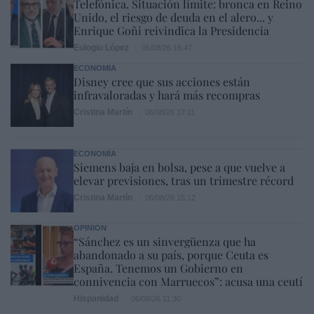
Telefónica. Situación límite: bronca en Reino
Unido, el riesgo de deuda en el alero... y
Enrique Goñi reivindica la Presidencia
Eulogio López
06/08/26 16:47
ECONOMÍA
Disney cree que sus acciones están
infravaloradas y hará más recompras
Cristina Martín
06/08/26 17:11
ECONOMÍA
Siemens baja en bolsa, pese a que vuelve a
elevar previsiones, tras un trimestre récord
Cristina Martín
06/08/26 15:12
OPINIÓN
“Sánchez es un sinvergüenza que ha
abandonado a su país, porque Ceuta es
España. Tenemos un Gobierno en
connivencia con Marruecos”: acusa una ceutí
Hispanidad
06/08/26 11:30