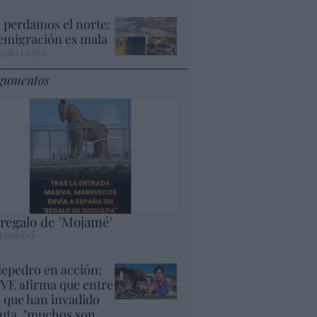
 perdamos el norte:
 emigración es mala
ogio López
gumentos
 regalo de 'Mojamé'
panidad
lepedro en acción:
VE afirma que entre
s que han invadido
uta, "muchos son