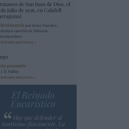
rmanos de San Juan de Dios, el
 de julio de 1936, en Calafell
arragona)
 Resistencia
por Javier Paredes,
edrático emérito de Historia
ntemporánea
Artículos anteriores
ego
eta pasmado
 J. R. Pablos
Artículos anteriores
El Reinado
Eucarístico
Hay que defender al
Santísimo físicamente. La