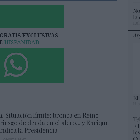
No
la
Eul
Ar
El
His
a. Situación límite: bronca en Reino
Te
 riesgo de deuda en el alero... y Enrique
RT
indica la Presidencia
lo
Ce
06/08/26 16:47