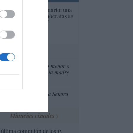
U. Inquietante escenario: una
cera parte de los demócratas se
ine como “socialista”
Ignacio Aguirre
culos anteriores
tas al director
¿El Superior interés el menor o
el superior interés de la madre
del menor?
Ceuta celebra Nuestra Señora
de África
Minucias visuales
 última comunión de los 15