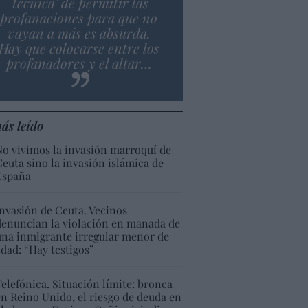
'técnica' de permitir las
profanaciones para que no
vayan a más es absurda.
Hay que colocarse entre los
profanadores y el altar…
ás leído
No vivimos la invasión marroquí de
Ceuta sino la invasión islámica de
España
Invasión de Ceuta. Vecinos
denuncian la violación en manada de
una inmigrante irregular menor de
edad: “Hay testigos”
Telefónica. Situación límite: bronca
en Reino Unido, el riesgo de deuda en