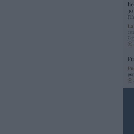
he
30
(T
La
cat
Co
Fu
Po
por