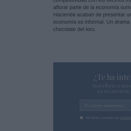
competitividad con los vecinos f
aflorar parte de la economía sum
Hacienda acaban de presentar un
economía es informal. Un drama p
chocolate del loro.
¿Te ha inte
Suscríbete a nues
en tu correo l
Tu correo electrónico...
He leído y acepto las
condic