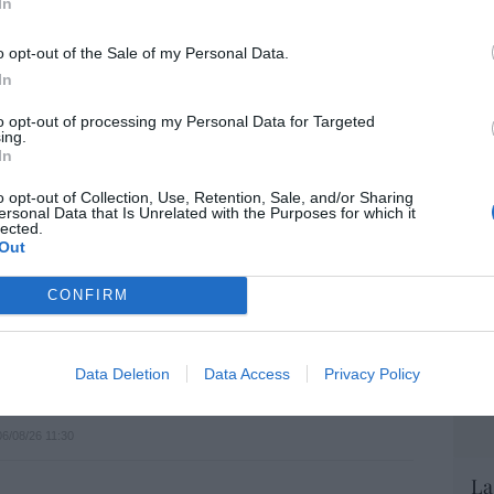
In
EEU
evolver a los hijos con sus padres... y es
o opt-out of the Sale of my Personal Data.
ter
.el PNV opina lo mismo... y es progresista
def
In
por 
6/08/26 17:03
to opt-out of processing my Personal Data for Targeted
ing.
Artí
In
Car
aja en bolsa, pese a que vuelve a elevar
o opt-out of Collection, Use, Retention, Sale, and/or Sharing
ersonal Data that Is Unrelated with the Purposes for which it
es, tras un trimestre récord
lected.
Out
06/08/26 15:12
CONFIRM
 es un sinvergüenza que ha abandonado a
porque Ceuta es España. Tenemos un
 en connivencia con Marruecos”: acusa
Data Deletion
Data Access
Privacy Policy
06/08/26 11:30
La