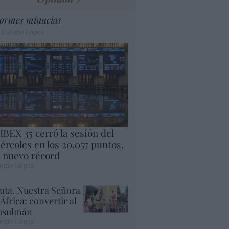
ormes minucias
 Eulogio López
 IBEX 35 cerró la sesión del
ércoles en los 20.057 puntos,
 nuevo récord
ogio López
uta. Nuestra Señora
 África: convertir al
sulmán
ogio López