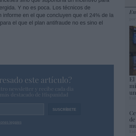
ranceses sino que supondría un incentivo para
ergida. Y no es poca. Los técnicos de
En
 informe en el que concluyen que el 24% de la
por
ara el que el plan antifraude no es sino el
resado este artículo?
El
mi
tro newsletter y recibe cada dia
un
o más destacado de Hispanidad
Eul
Ce
de
iones legales
mu
Eul