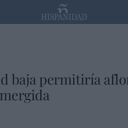
PP
SANTANDER
Religión
d baja permitiría aflo
umergida