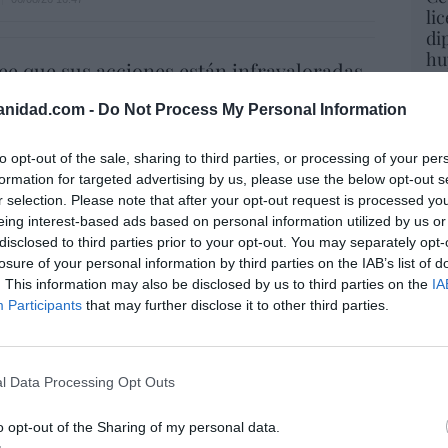
li
di
hu
ee que sus acciones están infravaloradas
po
ás recompras
His
anidad.com -
Do Not Process My Personal Information
06/08/26 17:11
Cu
to opt-out of the sale, sharing to third parties, or processing of your per
tu
formation for targeted advertising by us, please use the below opt-out s
íaz, el penúltimo fiasco del Gobierno
Red
r selection. Please note that after your opt-out request is processed y
escaso en reputación e influencia
eing interest-based ads based on personal information utilized by us or
onal: se conforma con ser la número dos
disclosed to third parties prior to your opt-out. You may separately opt-
losure of your personal information by third parties on the IAB’s list of
“E
. This information may also be disclosed by us to third parties on the
IA
06/08/26 12:41
pon
Participants
that may further disclose it to other third parties.
pr
L
ame
 De la Espriella toma posesión como
por 
e, entre amenazas terroristas del ELN y el
l Data Processing Opt Outs
Artí
de la Izquierda
o opt-out of the Sharing of my personal data.
iérrez
06/08/26 12:35