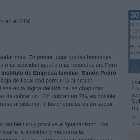
Marc
an en el 24%
desm
ver
fals
por 
Artíc
ecaudar más. En primer lugar por las bondades
l a más actividad igual a más recaudación. Pero
l
Instituto de Empresa familiar
,
Simón Pedro
aja de fiscalidad permitiría aflorar la
Dia
La 
esa es la lógica del
IVA
de las chapuzas,
sei
ez de cobrar un 16% cobran un 7%, es posible
Kol
arse al sistema. Y las chapuzas es un sector
inc
por
Artí
 es también muy proclive al 'guadanismo'. Así
tivaría la actividad y mejoraría la