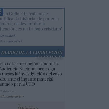
elo Gullo: “El trabajo de
itificar la historia, de poner la
dadera, de desmontar la
ificación, es un trabajo cristiano"
Hispanidad
ulos anteriores
DIARIO DE LA CORRUPCIÓN
SANCHISTA
rio de la corrupción sanchista.
Audiencia Nacional prorroga
s meses la investigación del caso
do, ante el ingente material
autado por la UCO
 Redacción
culos anteriores
Opinión