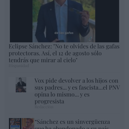
Eclipse Sánchez: "No te olvides de las gafas
protectoras. Así, el 12 de agosto sólo
tendrás que mirar al cielo"
Hispanidad
Vox pide devolver a los hijos con
sus padres... y es fascista...el PNV
opina lo mismo... y es
progresista
Redacción
“Sánchez es un sinvergüenza
que ha abandonado a su país,