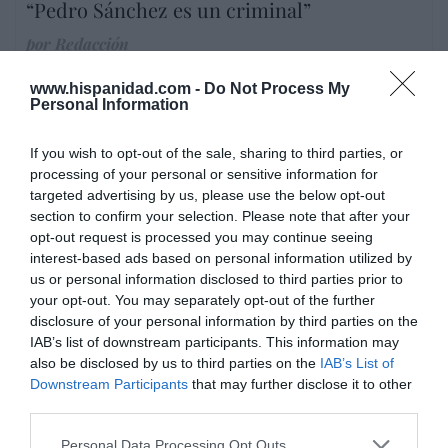
“Pedro Sánchez es un criminal”
por Redacción
Artículos anteriores
www.hispanidad.com -
Do Not Process My
Personal Information
Opinión
If you wish to opt-out of the sale, sharing to third parties, or
Enormes minucias
processing of your personal or sensitive information for
por Eulogio López
targeted advertising by us, please use the below opt-out
section to confirm your selection. Please note that after your
opt-out request is processed you may continue seeing
interest-based ads based on personal information utilized by
us or personal information disclosed to third parties prior to
your opt-out. You may separately opt-out of the further
disclosure of your personal information by third parties on the
IAB’s list of downstream participants. This information may
also be disclosed by us to third parties on the
IAB’s List of
Downstream Participants
that may further disclose it to other
third parties.
Personal Data Processing Opt Outs