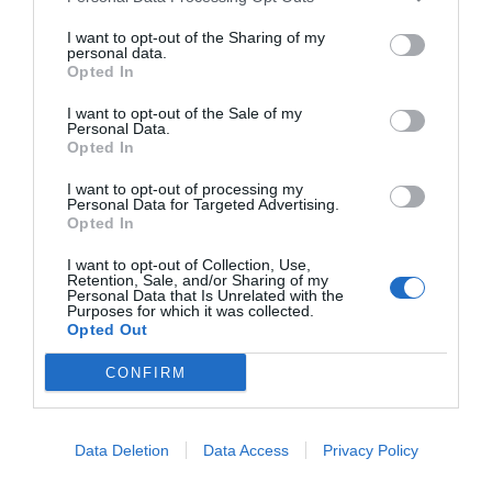
Nokia, Ericsson... Huawei: lo que importan
son las patentes
I want to opt-out of the Sharing of my
personal data.
Eulogio López
Opted In
Isabel Pantoja pierde dos pleitos
I want to opt-out of the Sale of my
Personal Data.
con Hacienda por 700.000
Opted In
euros... suma y sigue
I want to opt-out of processing my
Eulogio López
Personal Data for Targeted Advertising.
Opted In
El IBEX 35 cerró la sesión del
I want to opt-out of Collection, Use,
miércoles en los 20.057 puntos,
Retention, Sale, and/or Sharing of my
Personal Data that Is Unrelated with the
un nuevo récord
Purposes for which it was collected.
Eulogio López
Opted Out
Argumentos
CONFIRM
Data Deletion
Data Access
Privacy Policy