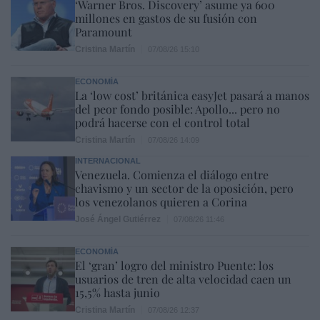
‘Warner Bros. Discovery’ asume ya 600
millones en gastos de su fusión con
Paramount
Cristina Martín
07/08/26 15:10
ECONOMÍA
La ‘low cost’ británica easyJet pasará a manos
del peor fondo posible: Apollo... pero no
podrá hacerse con el control total
Cristina Martín
07/08/26 14:09
INTERNACIONAL
Venezuela. Comienza el diálogo entre
chavismo y un sector de la oposición, pero
los venezolanos quieren a Corina
José Ángel Gutiérrez
07/08/26 11:46
ECONOMÍA
El ‘gran’ logro del ministro Puente: los
usuarios de tren de alta velocidad caen un
15,5% hasta junio
Cristina Martín
07/08/26 12:37