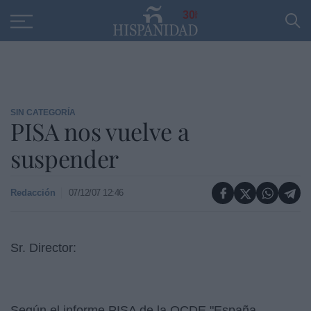
Educación
Entrevistas
PP
SANTANDER
R
30
SIN CATEGORÍA
PISA nos vuelve a
suspender
Redacción
07/12/07 12:46
Sr. Director:
Según el informe PISA de la OCDE "España