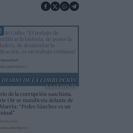
elo Gullo: “El trabajo de
itificar la historia, de poner la
dadera, de desmontar la
ificación, es un trabajo cristiano"
Hispanidad
ulos anteriores
DIARIO DE LA CORRUPCIÓN
SANCHISTA
rio de la corrupción sanchista.
te Oír se manifiesta delante de
Mareta: “Pedro Sánchez es un
minal”
 Redacción
culos anteriores