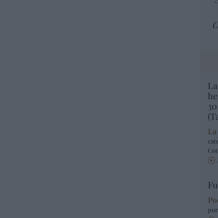
C
La
he
30
(T
La
cat
Co
Fu
Po
por