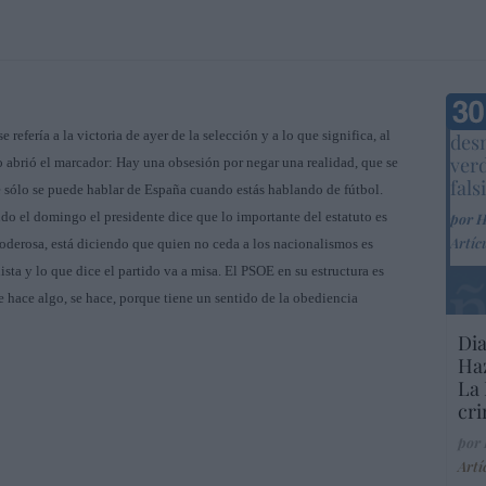
Marc
fería a la victoria de ayer de la selección y a lo que significa, al
desm
ver
so abrió el marcador: Hay una obsesión por negar una realidad, que se
fals
e sólo se puede hablar de España cuando estás hablando de fútbol.
do el domingo el presidente dice que lo importante del estatuto es
por 
Artíc
derosa, está diciendo que quien no ceda a los nacionalismos es
sta y lo que dice el partido va a misa. El PSOE en su estructura es
se hace algo, se hace, porque tiene un sentido de la obediencia
Dia
Haz
La 
cri
por
Artí