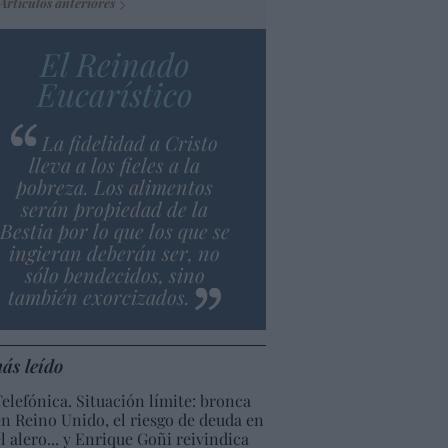
Artículos anteriores
El Reinado
Eucarístico
La fidelidad a Cristo
lleva a los fieles a la
pobreza. Los alimentos
serán propiedad de la
Bestia por lo que los que se
ingieran deberán ser, no
sólo bendecidos, sino
también exorcizados.
ás leído
Telefónica. Situación límite: bronca
en Reino Unido, el riesgo de deuda en
el alero... y Enrique Goñi reivindica