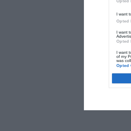
Opted 
I want t
Opted 
I want 
Advertis
Opted 
I want t
of my P
was col
Opted 