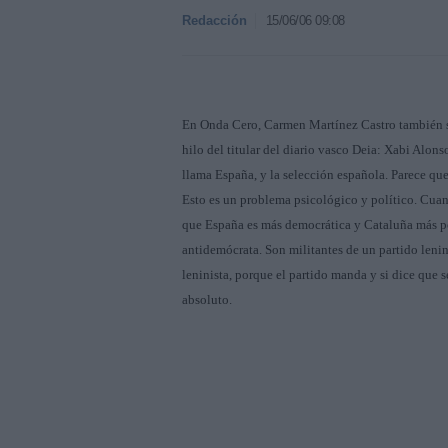
Redacción
15/06/06 09:08
En Onda Cero, Carmen Martínez Castro también se re
hilo del titular del diario vasco Deia: Xabi Alon
llama España, y la selección española. Parece qu
Esto es un problema psicológico y político. Cuan
que España es más democrática y Cataluña más po
antidemócrata. Son militantes de un partido lenini
leninista, porque el partido manda y si dice que 
absoluto.