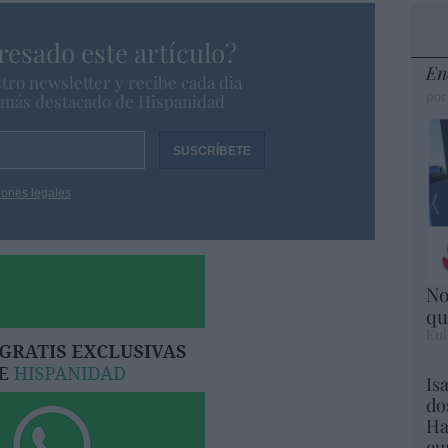
resado este artículo?
En
tro newsletter y recibe cada dia
por
o más destacado de Hispanidad
iones legales
No
qu
Eul
Is
do
Ha
eu