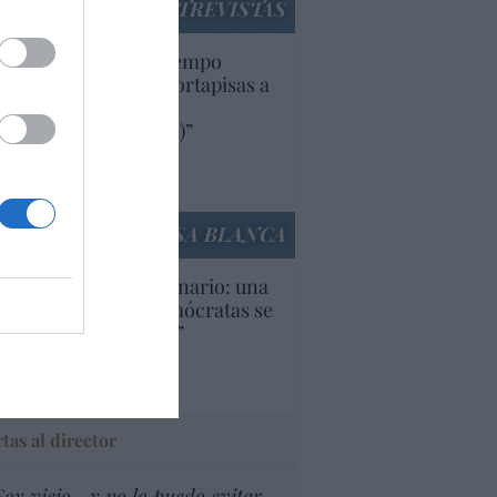
ENTREVISTAS
uropa lleva mucho tiempo
iendo aranceles y cortapisas a
oductos y compañías
ricanas (y europeas)”
Ana Sánchez Arjona
culos anteriores
LA CASA BLANCA
U. Inquietante escenario: una
cera parte de los demócratas se
ine como “socialista”
Ignacio Aguirre
culos anteriores
tas al director
Soy viejo... y no lo puedo evitar