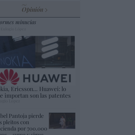
Opinión
ormes minucias
 Eulogio López
kia, Ericsson... Huawei: lo
e importan son las patentes
ogio López
abel Pantoja pierde
s pleitos con
cienda por 700.000
ros... suma y sigue