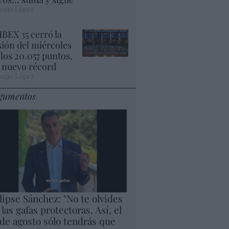
ogio López
 IBEX 35 cerró la
sión del miércoles
 los 20.057 puntos,
 nuevo récord
ogio López
gumentos
lipse Sánchez: "No te olvides
 las gafas protectoras. Así, el
 de agosto sólo tendrás que