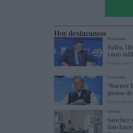
Hoy destacamos
ECONOMÍA
Indra. Hi
1.600 mil
Eulogio López
ECONOMÍA
‘Warner B
gastos de
Cristina Martín
ESPAÑA
Sánchez s
foto haci