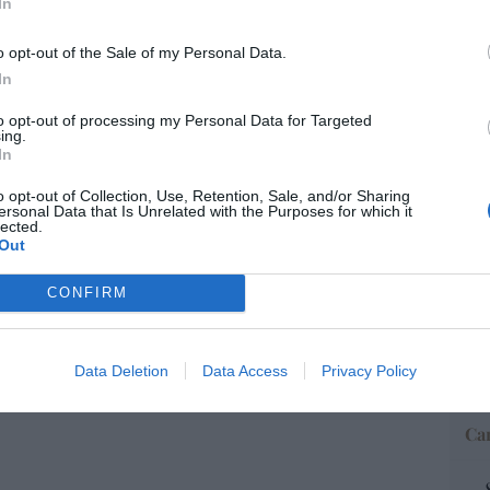
In
o opt-out of the Sale of my Personal Data.
“E
In
pon
pr
to opt-out of processing my Personal Data for Targeted
ame
ing.
In
por 
Artí
o opt-out of Collection, Use, Retention, Sale, and/or Sharing
ersonal Data that Is Unrelated with the Purposes for which it
lected.
Out
EEU
CONFIRM
ter
def
por 
Data Deletion
Data Access
Privacy Policy
Artí
Car