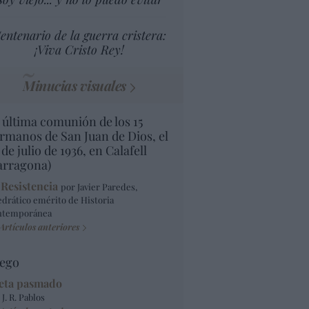
entenario de la guerra cristera:
¡Viva Cristo Rey!
Minucias visuales
 última comunión de los 15
rmanos de San Juan de Dios, el
 de julio de 1936, en Calafell
arragona)
 Resistencia
por Javier Paredes,
edrático emérito de Historia
ntemporánea
Artículos anteriores
ego
eta pasmado
 J. R. Pablos