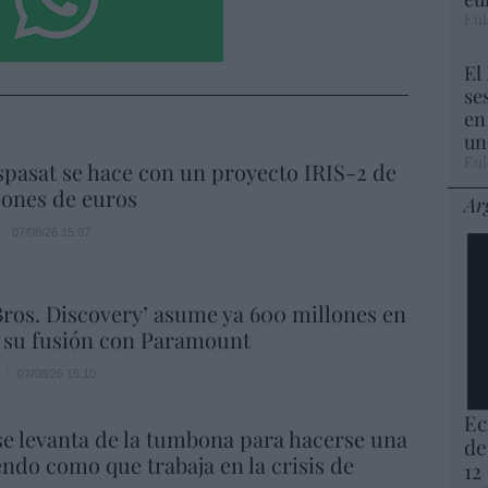
Eul
El
se
en
un
Eul
spasat se hace con un proyecto IRIS-2 de
lones de euros
Ar
07/08/26 15:07
ros. Discovery’ asume ya 600 millones en
 su fusión con Paramount
07/08/26 15:10
Ec
e levanta de la tumbona para hacerse una
de
endo como que trabaja en la crisis de
12