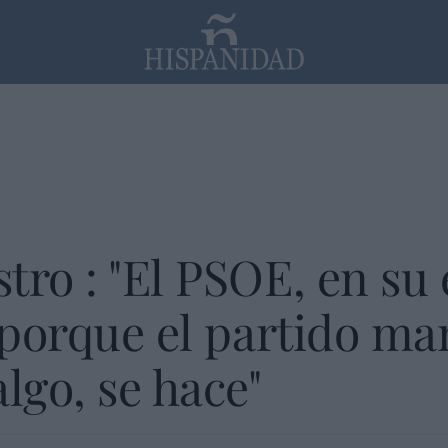
PP
SANTANDER
Religión
tro : "El PSOE, en su 
 porque el partido man
lgo, se hace"