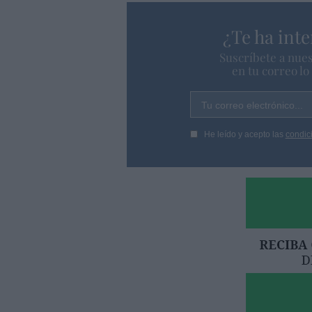
¿Te ha inte
Suscríbete a nues
en tu correo l
Tu correo electrónico...
He leído y acepto las
condic