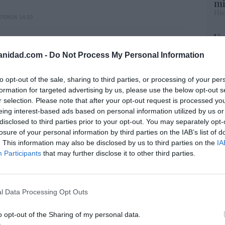
mi
His
7/08/26 14:10
Vo
hi
ost’ británica easyJet pasará a manos del
anidad.com -
Do Not Process My Personal Information
y 
o posible: Apollo... pero no podrá hacerse
op
trol total
pr
to opt-out of the sale, sharing to third parties, or processing of your per
Red
formation for targeted advertising by us, please use the below opt-out s
07/08/26 14:09
r selection. Please note that after your opt-out request is processed y
eing interest-based ads based on personal information utilized by us or
“S
 señor de los eclipses
disclosed to third parties prior to your opt-out. You may separately opt-
si
losure of your personal information by third parties on the IAB’s list of
ab
07/08/26 13:26
. This information may also be disclosed by us to third parties on the
IA
po
Participants
that may further disclose it to other third parties.
Es
Go
co
Ma
l Data Processing Opt Outs
ce
His
o opt-out of the Sharing of my personal data.