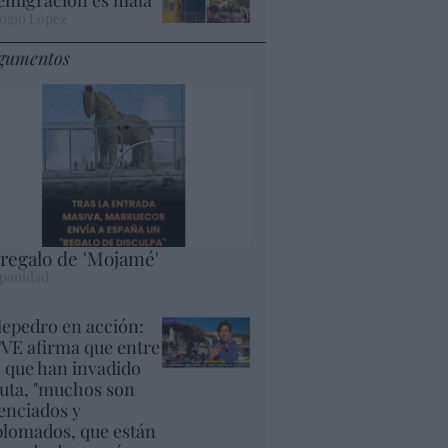
ogio López
gumentos
 regalo de 'Mojamé'
panidad
lepedro en acción:
VE afirma que entre
s que han invadido
uta, "muchos son
cenciados y
plomados, que están