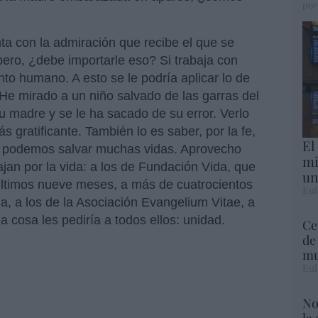
por
ta con la admiración que recibe el que se
pero, ¿debe importarle eso? Si trabaja con
nto humano. A esto se le podría aplicar lo de
 He mirado a un niño salvado de las garras del
 madre y se le ha sacado de su error. Verlo
 gratificante. También lo es saber, por la fe,
El
ia podemos salvar muchas vidas. Aprovecho
mi
bajan por la vida: a los de Fundación Vida, que
un
últimos nueve meses, a más de cuatrocientos
Eul
a, a los de la Asociación Evangelium Vitae, a
a cosa les pediría a todos ellos: unidad.
Ce
de
mu
Eul
No
la