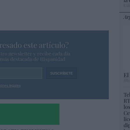
Eul
Ar
resado este artículo?
tro newsletter y recibe cada dia
o más destacado de Hispanidad
El
His
iones legales
Te
RT
lo
Ce
li
di