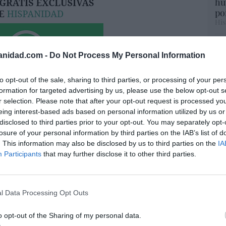
hu
po
His
Cu
anidad.com -
Do Not Process My Personal Information
tu
Red
to opt-out of the sale, sharing to third parties, or processing of your per
formation for targeted advertising by us, please use the below opt-out s
r selection. Please note that after your opt-out request is processed y
“E
eing interest-based ads based on personal information utilized by us or
pon
disclosed to third parties prior to your opt-out. You may separately opt-
a. Situación límite: bronca en Reino
pr
losure of your personal information by third parties on the IAB’s list of
 riesgo de deuda en el alero... y Enrique
ame
. This information may also be disclosed by us to third parties on the
IA
indica la Presidencia
Participants
that may further disclose it to other third parties.
por 
Artí
06/08/26 16:47
l Data Processing Opt Outs
ee que sus acciones están infravaloradas
EEU
o opt-out of the Sharing of my personal data.
ás recompras
ter