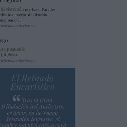
arragona)
 Resistencia
por Javier Paredes,
edrático emérito de Historia
ntemporánea
Artículos anteriores
ego
eta pasmado
 J. R. Pablos
Artículos anteriores
El Reinado
Eucarístico
Tras la Gran
Tribulación del Anticristo,
es decir, en la Nueva
Jerusalén terrestre, el
hombre hablará cara a cara