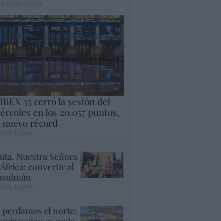
 Eulogio López
 IBEX 35 cerró la sesión del
ércoles en los 20.057 puntos,
 nuevo récord
ogio López
uta. Nuestra Señora
 África: convertir al
sulmán
ogio López
 perdamos el norte:
 emigración es mala