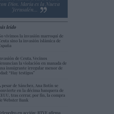
con Dios. María es la Nueva
Jerusalén…
ás leído
No vivimos la invasión marroquí de
Ceuta sino la invasión islámica de
España
Invasión de Ceuta. Vecinos
denuncian la violación en manada de
una inmigrante irregular menor de
edad: “Hay testigos”
A pesar de Sánchez, Ana Botín se
convierte en la décima banquera de
EEUU, tras cerrar, por fin, la compra
de Webster Bank
Telepedro en acción: RTVE afirma