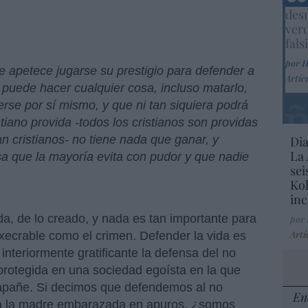
Marc
desm
ver
fals
por 
le apetece jugarse su prestigio para defender a
Artíc
e puede hacer cualquier cosa, incluso matarlo,
se por sí mismo, y que ni tan siquiera podrá
tiano provida -todos los cristianos son providas
n cristianos- no tiene nada que ganar, y
Dia
La 
a que la mayoría evita con pudor y que nadie
sei
Kol
inc
da, de lo creado, y nada es tan importante para
por
Artí
xecrable como el crimen. Defender la vida es
nteriormente gratificante la defensa del no
protegida en una sociedad egoísta en la que
 apañe. Si decimos que defendemos al no
En
 a la madre embarazada en apuros, ¿somos