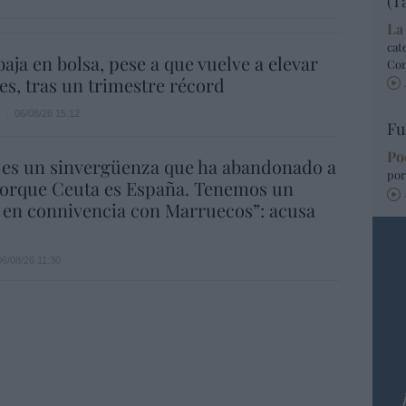
(T
La
cat
aja en bolsa, pese a que vuelve a elevar
Co
es, tras un trimestre récord
06/08/26 15:12
Fu
Po
 es un sinvergüenza que ha abandonado a
por
porque Ceuta es España. Tenemos un
 en connivencia con Marruecos”: acusa
06/08/26 11:30