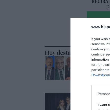
www.hisp
If you wish 
sensitive in
confirm you
Hoy destacamos
continue se
ECONOMÍA
information 
Telefónic
further disc
Unido, el
participants
Goñi reiv
Downstream 
Eulogio López
Persona
ECONOMÍA
Disney cr
I want t
y hará m