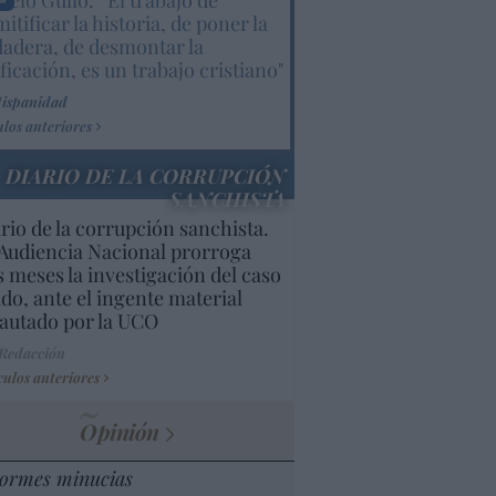
elo Gullo: “El trabajo de
itificar la historia, de poner la
dadera, de desmontar la
ificación, es un trabajo cristiano"
Hispanidad
ulos anteriores
DIARIO DE LA CORRUPCIÓN
SANCHISTA
rio de la corrupción sanchista.
Audiencia Nacional prorroga
s meses la investigación del caso
do, ante el ingente material
autado por la UCO
 Redacción
culos anteriores
Opinión
ormes minucias