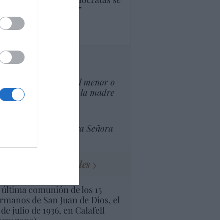
ine como “socialista”
Ignacio Aguirre
culos anteriores
tas al director
¿El Superior interés el menor o
el superior interés de la madre
del menor?
Ceuta celebra Nuestra Señora
de África
Minucias visuales
 última comunión de los 15
rmanos de San Juan de Dios, el
 de julio de 1936, en Calafell