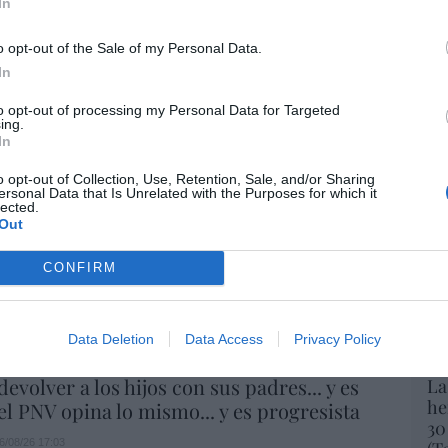
In
def
06/08/26 17:11
o opt-out of the Sale of my Personal Data.
por 
Artí
íaz, el penúltimo fiasco del Gobierno
In
escaso en reputación e influencia
to opt-out of processing my Personal Data for Targeted
Car
onal: se conforma con ser la número dos
ing.
In
o opt-out of Collection, Use, Retention, Sale, and/or Sharing
06/08/26 12:41
ersonal Data that Is Unrelated with the Purposes for which it
lected.
Out
L
 De la Espriella toma posesión como
CONFIRM
e, entre amenazas terroristas del ELN y el
de la Izquierda
iérrez
06/08/26 12:35
Data Deletion
Data Access
Privacy Policy
evolver a los hijos con sus padres... y es
La
he
.el PNV opina lo mismo... y es progresista
30
6/08/26 17:03