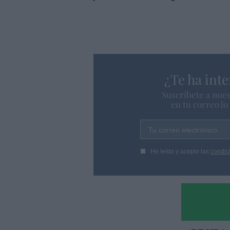
¿Te ha inte
Suscríbete a nues
en tu correo l
Tu correo electrónico...
He leído y acepto las
condic