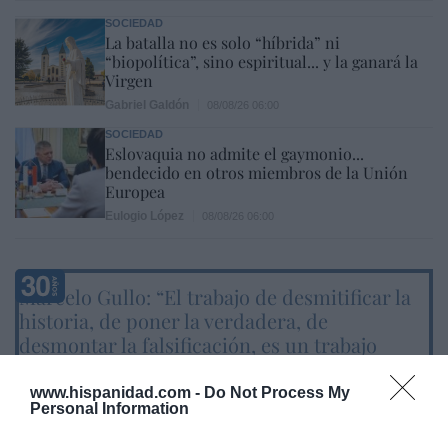
SOCIEDAD
La batalla no es solo “híbrida” ni
“biopolítica”, sino espiritual... y la ganará la
Virgen
Gabriel Galdón
08/08/26 06:00
SOCIEDAD
Eslovaquia no admite el gaymonio...
bendecido en otros miembros de la Unión
Europea
Eulogio López
08/08/26 06:00
Marcelo Gullo: “El trabajo de desmitificar la
historia, de poner la verdadera, de
desmontar la falsificación, es un trabajo
cristiano"
www.hispanidad.com -
Do Not Process My
por Hispanidad
Personal Information
Artículos anteriores