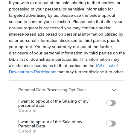
If you wish to opt-out of the sale, sharing to third parties, or
DIARIO DE LA CORRUPCIÓN SANCHISTA
processing of your personal or sensitive information for
targeted advertising by us, please use the below opt-out
section to confirm your selection. Please note that after your
Diario de la corrupción sanchista. Hazte
opt-out request is processed you may continue seeing
Oír se manifiesta delante de La Mareta:
interest-based ads based on personal information utilized by
“Pedro Sánchez es un criminal”
us or personal information disclosed to third parties prior to
your opt-out. You may separately opt-out of the further
por Redacción
disclosure of your personal information by third parties on the
Artículos anteriores
IAB’s list of downstream participants. This information may
also be disclosed by us to third parties on the
IAB’s List of
Opinión
Downstream Participants
that may further disclose it to other
third parties.
Enormes minucias
Personal Data Processing Opt Outs
por Eulogio López
I want to opt-out of the Sharing of my
personal data.
Opted In
I want to opt-out of the Sale of my
Personal Data.
Opted In