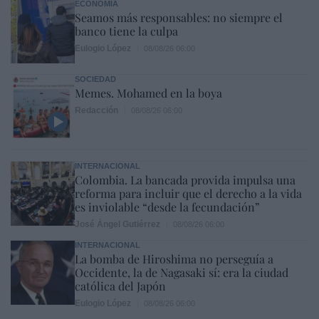
ECONOMÍA
Seamos más responsables: no siempre el
banco tiene la culpa
Eulogio López
08/08/26 06:00
SOCIEDAD
Memes. Mohamed en la boya
Redacción
08/08/26 06:00
INTERNACIONAL
Colombia. La bancada provida impulsa una
reforma para incluir que el derecho a la vida
es inviolable “desde la fecundación”
José Ángel Gutiérrez
08/08/26 06:00
INTERNACIONAL
La bomba de Hiroshima no perseguía a
Occidente, la de Nagasaki sí: era la ciudad
católica del Japón
Eulogio López
08/08/26 06:00