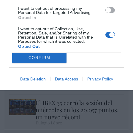
I want to opt-out of processing my
Personal Data for Targeted Advertising.
Opted In
I want to opt-out of Collection, Use,
Retention, Sale, and/or Sharing of my
Personal Data that Is Unrelated with the
Nokia, Ericsson... Huawei: lo que importan
Purposes for which it was collected.
son las patentes
Opted Out
Eulogio López
CONFIRM
Isabel Pantoja pierde dos pleitos
con Hacienda por 700.000
Data Deletion
Data Access
Privacy Policy
euros... suma y sigue
Eulogio López
El IBEX 35 cerró la sesión del
miércoles en los 20.057 puntos,
un nuevo récord
Eulogio López