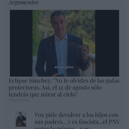
Argumentos
Eclipse Sánchez: "No te olvides de las gafas
protectoras. Así, el 12 de agosto sólo
tendrás que mirar al cielo"
Hispanidad
Vox pide devolver a los hijos con
sus padres... y es fascista...el PNV
opina lo mismo... y es