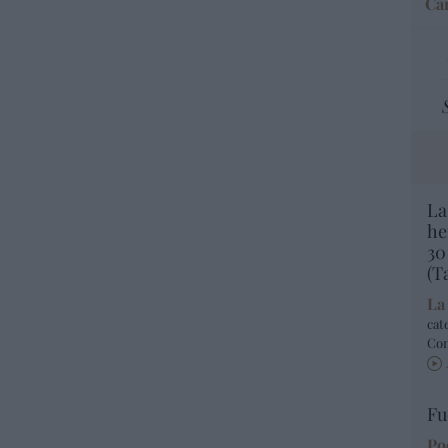
Car
La
he
30
(T
La
cat
Co
Fu
Po