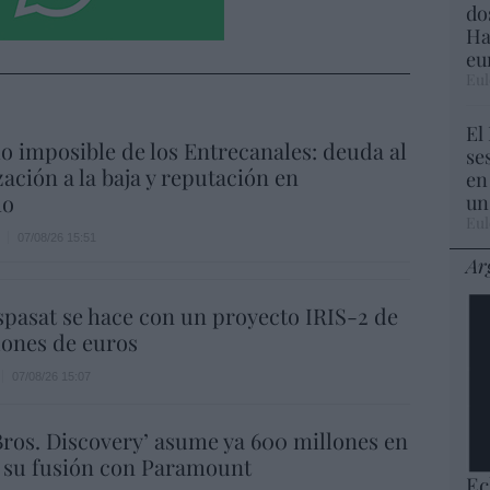
do
Ha
eu
Eul
El
io imposible de los Entrecanales: deuda al
se
zación a la baja y reputación en
en
ho
un
Eul
07/08/26 15:51
Ar
spasat se hace con un proyecto IRIS-2 de
lones de euros
07/08/26 15:07
ros. Discovery’ asume ya 600 millones en
 su fusión con Paramount
Ec