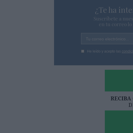
¿Te ha inte
Suscríbete a nues
en tu correo l
Tu correo electrónico...
He leído y acepto las
condic