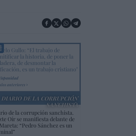
elo Gullo: “El trabajo de
itificar la historia, de poner la
dadera, de desmontar la
ificación, es un trabajo cristiano"
Hispanidad
ulos anteriores
DIARIO DE LA CORRUPCIÓN
SANCHISTA
rio de la corrupción sanchista.
te Oír se manifiesta delante de
Mareta: “Pedro Sánchez es un
minal”