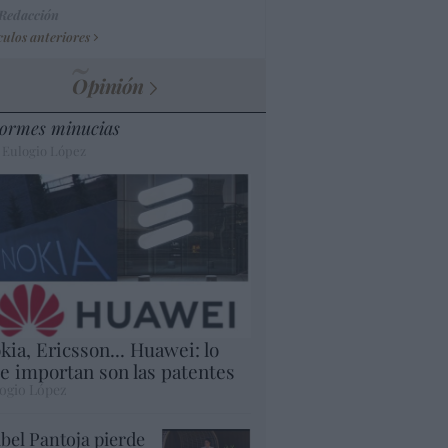
 Redacción
culos anteriores
Opinión
ormes minucias
 Eulogio López
kia, Ericsson... Huawei: lo
e importan son las patentes
ogio López
abel Pantoja pierde