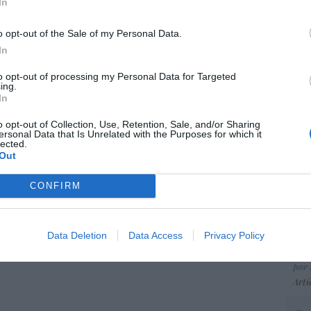
ce
In
His
istianófobo en la muy ‘woke’ ciudad de
o opt-out of the Sale of my Personal Data.
k: destrozan una imagen de la Virgen
In
“E
to opt-out of processing my Personal Data for Targeted
7/08/26 11:46
ing.
pon
In
pr
ame
o opt-out of Collection, Use, Retention, Sale, and/or Sharing
ersonal Data that Is Unrelated with the Purposes for which it
por 
lected.
Artí
Out
CONFIRM
EEU
ter
Data Deletion
Data Access
Privacy Policy
def
por 
Artí