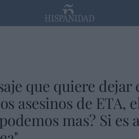
PP
SANTANDER
Religión
aje que quiere dejar 
los asesinos de ETA, e
 podemos mas? Si es a
ea"