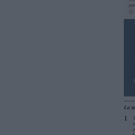
por
Lo m