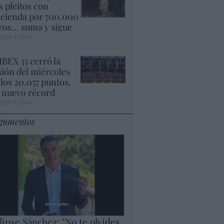
s pleitos con
cienda por 700.000
ros... suma y sigue
ogio López
 IBEX 35 cerró la
sión del miércoles
 los 20.057 puntos,
 nuevo récord
ogio López
gumentos
lipse Sánchez: "No te olvides