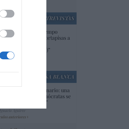
utí
panidad
ENTREVISTAS
uropa lleva mucho tiempo
iendo aranceles y cortapisas a
oductos y compañías
ricanas (y europeas)”
Ana Sánchez Arjona
culos anteriores
LA CASA BLANCA
U. Inquietante escenario: una
cera parte de los demócratas se
ine como “socialista”
Ignacio Aguirre
culos anteriores