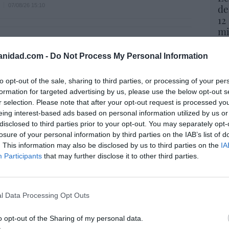
07/08/26 15:10
de
12
mi
His
ost’ británica easyJet pasará a manos del
o posible: Apollo... pero no podrá hacerse
anidad.com -
Do Not Process My Personal Information
Vo
trol total
hi
to opt-out of the sale, sharing to third parties, or processing of your per
07/08/26 14:09
y 
formation for targeted advertising by us, please use the below opt-out s
op
L
r selection. Please note that after your opt-out request is processed y
pr
. Comienza el diálogo entre chavismo y
eing interest-based ads based on personal information utilized by us or
Red
 de la oposición, pero los venezolanos
disclosed to third parties prior to your opt-out. You may separately opt-
losure of your personal information by third parties on the IAB’s list of
 Corina
“S
. This information may also be disclosed by us to third parties on the
IA
si
iérrez
07/08/26 11:46
Participants
that may further disclose it to other third parties.
ab
po
Es
 logro del ministro Puente: los usuarios de
l Data Processing Opt Outs
Go
lta velocidad caen un 15,5% hasta junio
co
Ma
o opt-out of the Sharing of my personal data.
07/08/26 12:37