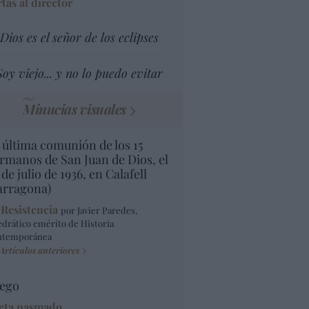
tas al director
Dios es el señor de los eclipses
Soy viejo... y no lo puedo evitar
Minucias visuales
 última comunión de los 15
rmanos de San Juan de Dios, el
 de julio de 1936, en Calafell
arragona)
 Resistencia
por Javier Paredes,
edrático emérito de Historia
ntemporánea
Artículos anteriores
ego
eta pasmado