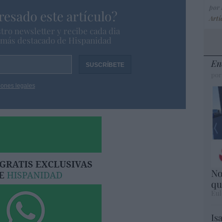
por
resado este artículo?
Artí
tro newsletter y recibe cada dia
o más destacado de Hispanidad
En
por
iones legales
No
qu
Eul
Is