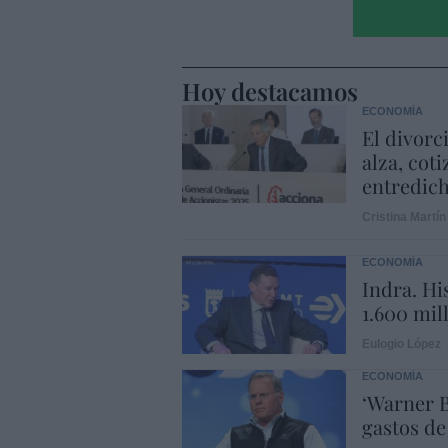
Hoy destacamos
ECONOMÍA
El divorc
alza, coti
entredic
Cristina Martín
ECONOMÍA
Indra. Hi
1.600 mil
Eulogio López
ECONOMÍA
‘Warner B
gastos de