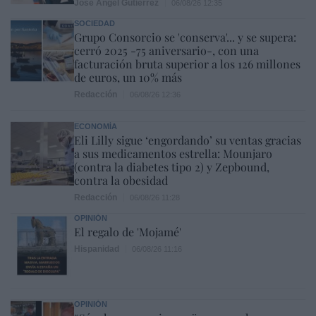
José Ángel Gutiérrez
06/08/26 12:35
SOCIEDAD
Grupo Consorcio se 'conserva'... y se supera:
cerró 2025 -75 aniversario-, con una
facturación bruta superior a los 126 millones
de euros, un 10% más
Redacción
06/08/26 12:36
ECONOMÍA
Eli Lilly sigue ‘engordando’ su ventas gracias
a sus medicamentos estrella: Mounjaro
(contra la diabetes tipo 2) y Zepbound,
contra la obesidad
Redacción
06/08/26 11:28
OPINIÓN
El regalo de 'Mojamé'
Hispanidad
06/08/26 11:16
OPINIÓN