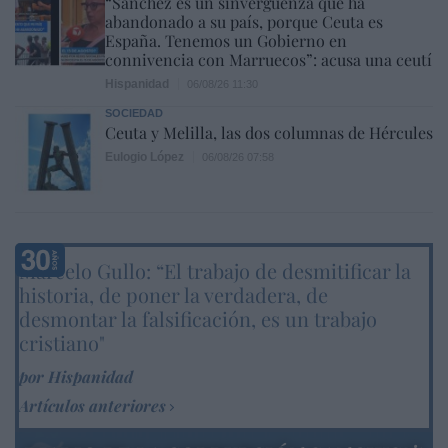
“Sánchez es un sinvergüenza que ha
abandonado a su país, porque Ceuta es
España. Tenemos un Gobierno en
connivencia con Marruecos”: acusa una ceutí
Hispanidad
06/08/26 11:30
SOCIEDAD
Ceuta y Melilla, las dos columnas de Hércules
Eulogio López
06/08/26 07:58
Marcelo Gullo: “El trabajo de desmitificar la
historia, de poner la verdadera, de
desmontar la falsificación, es un trabajo
cristiano"
por Hispanidad
Artículos anteriores