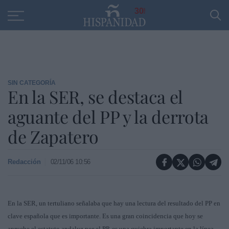
Educación
Entrevistas
PP
SANTANDER
R
30
SIN CATEGORÍA
En la SER, se destaca el
aguante del PP y la derrota
de Zapatero
Redacción
02/11/06 10:56
En la SER, un tertuliano señalaba que hay una lectura del resultado del PP en
clave española que es importante. Es una gran coincidencia que hoy se
apruebe el estatuto andaluz por el PP, es una quiebra importante en la línea