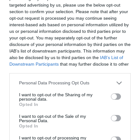
targeted advertising by us, please use the below opt-out
section to confirm your selection. Please note that after your
opt-out request is processed you may continue seeing
interest-based ads based on personal information utilized by
us or personal information disclosed to third parties prior to
your opt-out. You may separately opt-out of the further
disclosure of your personal information by third parties on the
El IBEX 35 cerró la sesión del miércoles en
IAB’s list of downstream participants. This information may
los 20.057 puntos, un nuevo récord
also be disclosed by us to third parties on the
IAB’s List of
Eulogio López
Downstream Participants
that may further disclose it to other
third parties.
Ceuta. Nuestra Señora de África:
Personal Data Processing Opt Outs
convertir al musulmán
Eulogio López
I want to opt-out of the Sharing of my
personal data.
Opted In
No perdamos el norte: la
emigración es mala
I want to opt-out of the Sale of my
Personal Data.
Eulogio López
Opted In
Argumentos
I want to opt-out of processing my