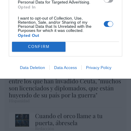
Personal Data for Targeted Advertising.
Opted In
I want to opt-out of Collection, Use,
Retention, Sale, and/or Sharing of my
Personal Data that Is Unrelated with the
Purposes for which it was collected.
Opted Out
CONFIRM
Data Deletion
Data Access
Privacy Policy
Telepedro en acción: RTVE afirma que
entre los que han invadido Ceuta, "muchos
son licenciados y diplomados, que están
huyendo de su país por la guerra"
Hispanidad
Cuando el orco llame a tu
puerta, ábresela
Redacción