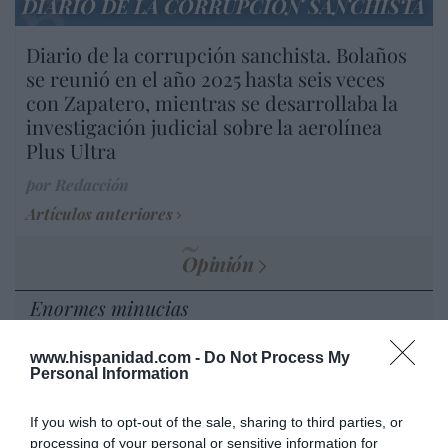
DIARIO DE LA CORRUPCIÓN SANCHISTA
Diario de la corrupción sanchista. Bolaños
se reunió en el año 2025 hasta seis veces
con Zapatero, mientras se desarrollaba la
investigación judicial sobre la aerolínea
Plus Ultra
por Redacción
Artículos anteriores
Opinión
Enormes minucias
por Eulogio López
www.hispanidad.com -
Do Not Process My
Personal Information
If you wish to opt-out of the sale, sharing to third parties, or
processing of your personal or sensitive information for