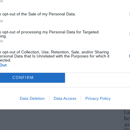
mpatizantes del partido gobernante de
In
def
Modi hostigan a un sacerdote católico
o opt-out of the Sale of my Personal Data.
por 
6/08/26 14:09
Artí
In
to opt-out of processing my Personal Data for Targeted
Car
ing.
 es un sinvergüenza que ha abandonado a
In
porque Ceuta es España. Tenemos un
 en connivencia con Marruecos”: acusa
o opt-out of Collection, Use, Retention, Sale, and/or Sharing
ersonal Data that Is Unrelated with the Purposes for which it
lected.
Out
06/08/26 11:30
CONFIRM
elilla, las dos columnas de Hércules
06/08/26 07:58
Data Deletion
Data Access
Privacy Policy
La
he
30