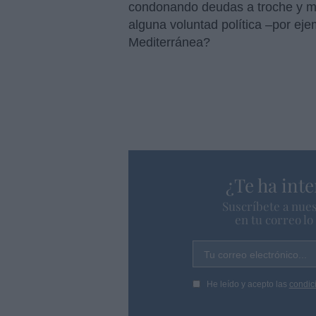
condonando deudas a troche y 
alguna voluntad política –por eje
Mediterránea?
¿Te ha inte
Suscríbete a nues
en tu correo l
Tu correo electrónico...
He leído y acepto las
condic