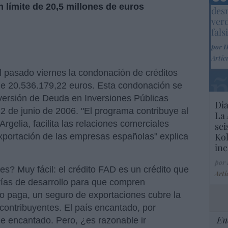
Marc
límite de 20,5 millones de euros
desm
ver
fals
por 
Artíc
l pasado viernes la condonación de créditos
e 20.536.179,22 euros. Esta condonación se
ersión de Deuda en Inversiones Públicas
Dia
2 de junio de 2006. "El programa contribuye al
La 
rgelia, facilita las relaciones comerciales
sei
Kol
exportación de las empresas españolas" explica
inc
por
es? Muy fácil: el crédito FAD es un crédito que
Artí
vías de desarrollo para que compren
no paga, un seguro de exportaciones cubre la
ontribuyentes. El país encantado, por
En
de encantado. Pero, ¿es razonable ir