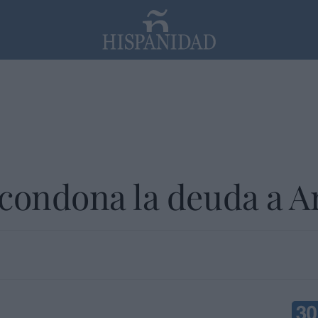
PP
SANTANDER
Religión
condona la deuda a Ar