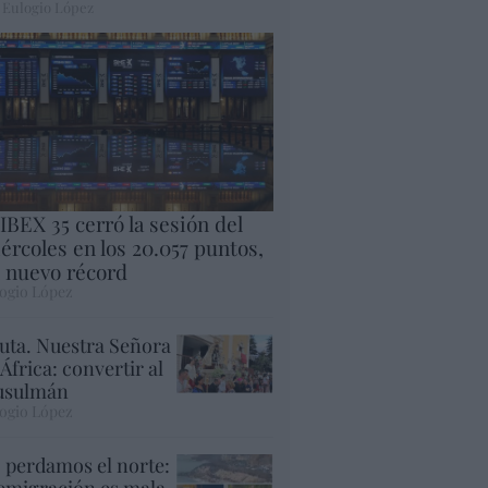
 Eulogio López
 IBEX 35 cerró la sesión del
ércoles en los 20.057 puntos,
 nuevo récord
ogio López
uta. Nuestra Señora
 África: convertir al
sulmán
ogio López
 perdamos el norte:
 emigración es mala