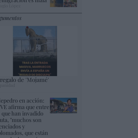
ogio López
gumentos
 regalo de 'Mojamé'
panidad
lepedro en acción:
VE afirma que entre
s que han invadido
uta, "muchos son
cenciados y
plomados, que están