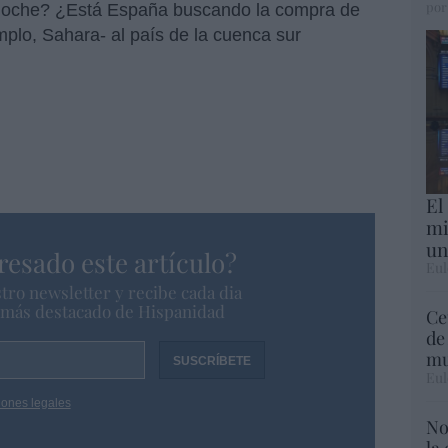
por
moche? ¿Está España buscando la compra de
mplo, Sahara- al país de la cuenca sur
El
mi
un
resado este artículo?
Eul
tro newsletter y recibe cada dia
o más destacado de Hispanidad
Ce
de
mu
Eul
iones legales
No
la