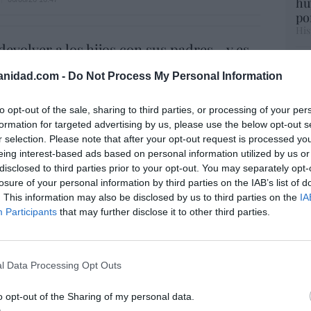
hu
po
His
evolver a los hijos con sus padres... y es
.el PNV opina lo mismo... y es progresista
Cu
anidad.com -
Do Not Process My Personal Information
tu
6/08/26 17:03
Red
to opt-out of the sale, sharing to third parties, or processing of your per
formation for targeted advertising by us, please use the below opt-out s
aja en bolsa, pese a que vuelve a elevar
r selection. Please note that after your opt-out request is processed y
es, tras un trimestre récord
“E
eing interest-based ads based on personal information utilized by us or
pon
disclosed to third parties prior to your opt-out. You may separately opt-
06/08/26 15:12
pr
losure of your personal information by third parties on the IAB’s list of
ame
. This information may also be disclosed by us to third parties on the
IA
Participants
that may further disclose it to other third parties.
 de la china MG dispara ingresos (+59%) y
por 
47%) en España, pero reduce por primera
Artí
neficio
l Data Processing Opt Outs
06/08/26 14:18
EEU
o opt-out of the Sharing of my personal data.
ter