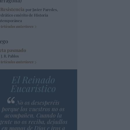
arragona)
 Resistencia
por Javier Paredes,
edrático emérito de Historia
ntemporánea
Artículos anteriores
ego
eta pasmado
 J. R. Pablos
Artículos anteriores
El Reinado
Eucarístico
No os desesperéis
porque los vuestros no os
acompañen. Cuando la
gente no os reciba, dejadlos
en manos de Dios e iros a