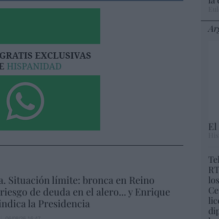
Eul
Ar
El
His
Te
RT
a. Situación límite: bronca en Reino
lo
Ce
 riesgo de deuda en el alero... y Enrique
li
indica la Presidencia
di
06/08/26 16:47