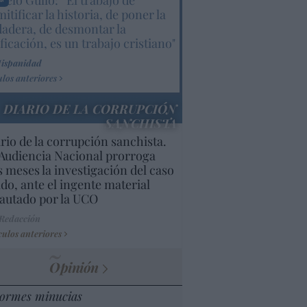
elo Gullo: “El trabajo de
itificar la historia, de poner la
dadera, de desmontar la
ificación, es un trabajo cristiano"
Hispanidad
ulos anteriores
DIARIO DE LA CORRUPCIÓN
SANCHISTA
rio de la corrupción sanchista.
Audiencia Nacional prorroga
s meses la investigación del caso
do, ante el ingente material
autado por la UCO
 Redacción
culos anteriores
Opinión
ormes minucias