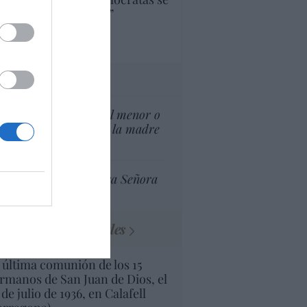
ine como “socialista”
Ignacio Aguirre
culos anteriores
tas al director
¿El Superior interés el menor o
el superior interés de la madre
del menor?
Ceuta celebra Nuestra Señora
de África
Minucias visuales
 última comunión de los 15
rmanos de San Juan de Dios, el
 de julio de 1936, en Calafell