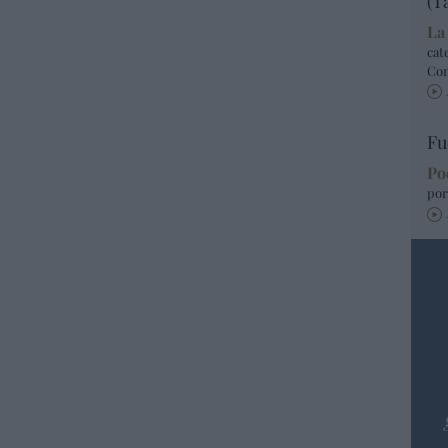
(T
La
cat
Co
Fu
Po
por