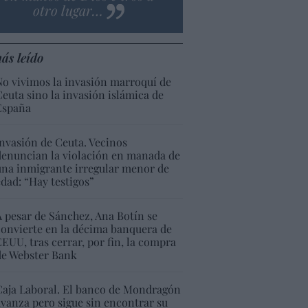
otro lugar…
ás leído
No vivimos la invasión marroquí de
Ceuta sino la invasión islámica de
España
Invasión de Ceuta. Vecinos
denuncian la violación en manada de
una inmigrante irregular menor de
edad: “Hay testigos”
A pesar de Sánchez, Ana Botín se
convierte en la décima banquera de
EEUU, tras cerrar, por fin, la compra
de Webster Bank
Caja Laboral. El banco de Mondragón
avanza pero sigue sin encontrar su