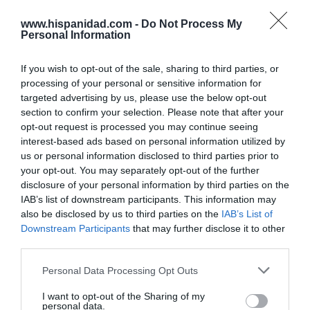
por Eulogio López
www.hispanidad.com -
Do Not Process My
Personal Information
If you wish to opt-out of the sale, sharing to third parties, or
processing of your personal or sensitive information for
targeted advertising by us, please use the below opt-out
section to confirm your selection. Please note that after your
opt-out request is processed you may continue seeing
interest-based ads based on personal information utilized by
us or personal information disclosed to third parties prior to
your opt-out. You may separately opt-out of the further
disclosure of your personal information by third parties on the
Nokia, Ericsson... Huawei: lo que importan
IAB’s list of downstream participants. This information may
also be disclosed by us to third parties on the
IAB’s List of
son las patentes
Downstream Participants
that may further disclose it to other
Eulogio López
third parties.
Isabel Pantoja pierde dos pleitos
Personal Data Processing Opt Outs
con Hacienda por 700.000
I want to opt-out of the Sharing of my
euros... suma y sigue
personal data.