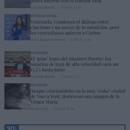
podrá hacerse con el control total
Cristina Martín
07/08/26 14:09
INTERNACIONAL
Venezuela. Comienza el diálogo entre
chavismo y un sector de la oposición, pero
los venezolanos quieren a Corina
José Ángel Gutiérrez
07/08/26 11:46
ECONOMÍA
El ‘gran’ logro del ministro Puente: los
usuarios de tren de alta velocidad caen un
15,5% hasta junio
Cristina Martín
07/08/26 12:37
SOCIEDAD
Ataque cristianófobo en la muy ‘woke’ ciudad
de Nueva York: destrozan una imagen de la
Virgen María
Redacción
07/08/26 11:46