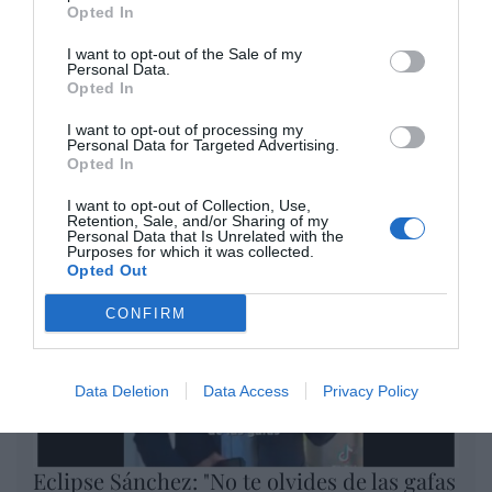
Eulogio López
Opted In
I want to opt-out of the Sale of my
El IBEX 35 cerró la sesión del
Personal Data.
miércoles en los 20.057 puntos,
Opted In
un nuevo récord
I want to opt-out of processing my
Eulogio López
Personal Data for Targeted Advertising.
Opted In
Argumentos
I want to opt-out of Collection, Use,
Retention, Sale, and/or Sharing of my
Personal Data that Is Unrelated with the
Purposes for which it was collected.
Opted Out
CONFIRM
Data Deletion
Data Access
Privacy Policy
Eclipse Sánchez: "No te olvides de las gafas