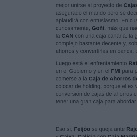
mejor unirse al proyecto de
Caja
asegurado el mando pero se decid
aplaudirá con entusiasmo. En cual
curiosamente,
Goñi
, más que na
la
CAN
con una caja canaria, la 
complejo bastante decente y, sobr
ahorros y convertirlas en banca, 
Luego está el enfrentamiento
Rat
en el Gobierno y en el
FMI
para p
comerse a la
Caja
de Ahorros d
colocar de holding, porque el ex 
conversión de cajas de ahorros 
tener una gran caja para abordar
Eso sí,
Feijóo
se queja ante
Raj
y
Caixa Galicia
con
Caja Madri