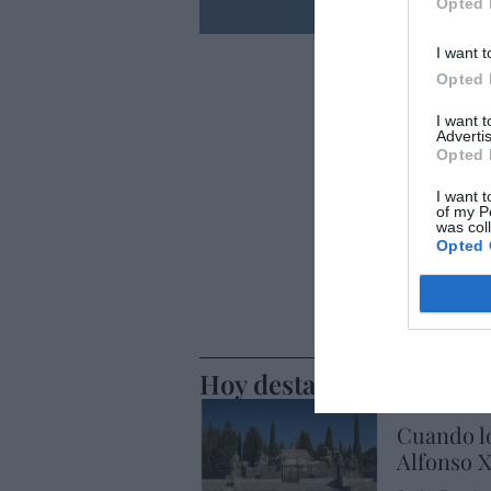
Opted 
I want t
Opted 
I want 
Advertis
Opted 
I want t
of my P
was col
Opted 
Hoy destacamos
LA RESISTENCI
Cuando lo
Alfonso X