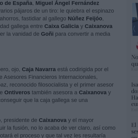
o de España
,
Miguel Ángel Fernández
arios pájaros de un tiro: le quiebra el espinazo
horros, fastidiar al gallego
Núñez Feijóo
,
dad gallega entre
Caixa Galicia
y
Caixanova
cer la vanidad de
Goñi
para convertir a media
No
qu
Eul
ero, ojo,
Caja Navarra
está codirigida por el
e Asesores Financieros Internacionales,
Is
, reconocido filosocialista y el primer asesor
do
ue
Ontiveros
también asesora a
Caixanova
y
Ha
conseguir que la caja gallega se una
eu
Eul
o
, presidente de
Caixanova
y el mayor
El
r la fusión, no lo acaba de ver claro, así como
se
otará el proceso y que tal vez les resultaría
en