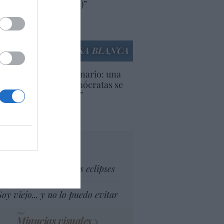
ricanas (y europeas)”
Ana Sánchez Arjona
culos anteriores
LA CASA BLANCA
U. Inquietante escenario: una
cera parte de los demócratas se
ine como “socialista”
Ignacio Aguirre
culos anteriores
tas al director
Dios es el señor de los eclipses
Soy viejo... y no lo puedo evitar
Minucias visuales