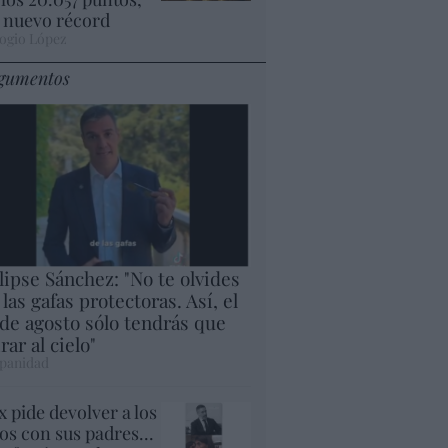
 nuevo récord
ogio López
gumentos
lipse Sánchez: "No te olvides
 las gafas protectoras. Así, el
 de agosto sólo tendrás que
rar al cielo"
panidad
x pide devolver a los
jos con sus padres...