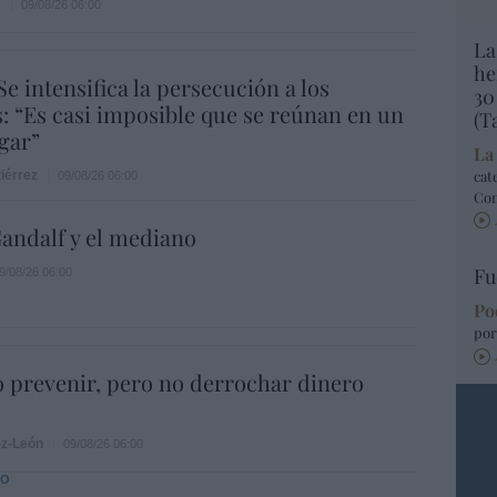
s
09/08/26 06:00
La
he
Se intensifica la persecución a los
30
s: “Es casi imposible que se reúnan en un
(T
gar”
La
cat
iérrez
09/08/26 06:00
Co
andalf y el mediano
Fu
9/08/26 06:00
Po
por
 prevenir, pero no derrochar dinero
ez-León
09/08/26 06:00
DO