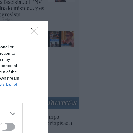
es fascista...el PNV
ina lo mismo... y es
ogresista
acción
ánchez es un
nvergüenza que ha
andonado a su país,
sonal or
rque Ceuta es
ection to
paña. Tenemos un
ou may
bierno en
 personal
nnivencia con
out of the
rruecos”: acusa una
 downstream
utí
B’s List of
panidad
ENTREVISTAS
uropa lleva mucho tiempo
iendo aranceles y cortapisas a
oductos y compañías