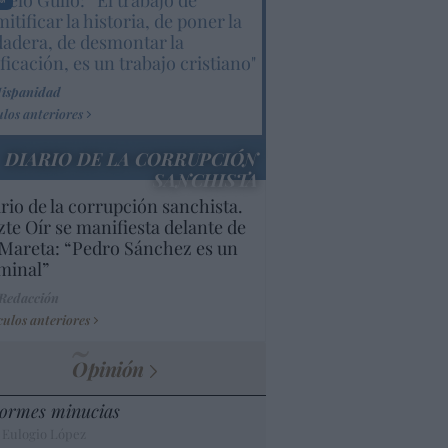
elo Gullo: “El trabajo de
itificar la historia, de poner la
dadera, de desmontar la
ificación, es un trabajo cristiano"
Hispanidad
ulos anteriores
DIARIO DE LA CORRUPCIÓN
SANCHISTA
rio de la corrupción sanchista.
te Oír se manifiesta delante de
Mareta: “Pedro Sánchez es un
minal”
 Redacción
culos anteriores
Opinión
ormes minucias
 Eulogio López