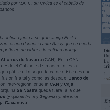
Marc
ciado por MAFO: su Cívica es el caballo de
desm
n bancos
ver
fals
por 
Artíc
 la entidad junto a su gran amigo Emilio
rzan: el uno denuncia ante Rajoy que se queda
 empeña en absorber a la entidad gallega.
Dia
Haz
 Ahorros de Navarra
(CAN). En la CAN
La 
cri
 desde el Gabinete de Imagen, tal es la
gen pública. La segunda característica es que
por
 fusión fría tal y como las desea el
Banco de
Artí
ón inter-regional entre la
CAN
y
Caja
lorquina
Sa Nostra
queda fuera- a la que
gos
(y quizás Ávila y Segovia) y, atención,
En
ega
Caixanova
.
por