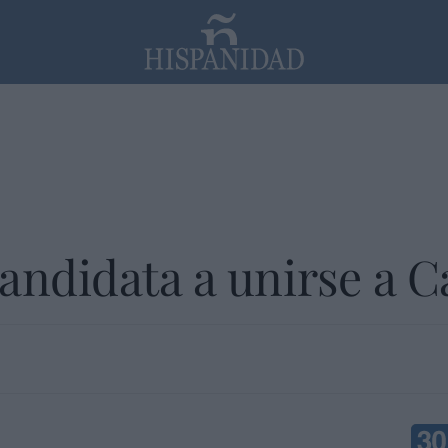
PP
SANTANDER
Religión
andidata a unirse a C