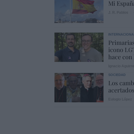
Mi Españ
J. R. Pablos
INTERNACIONA
Primarias
icono LGT
hace con 
Ignacio Aguirr
SOCIEDAD
Los cambi
acertado
Eulogio López