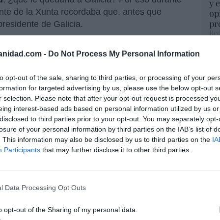
y 
ente de la Xunta recordaba que, antes que
op
pr
residente de Galicia.
Red
anidad.com -
Do Not Process My Personal Information
“S
si
ab
to opt-out of the sale, sharing to third parties, or processing of your per
po
formation for targeted advertising by us, please use the below opt-out s
Es
r selection. Please note that after your opt-out request is processed y
Go
eing interest-based ads based on personal information utilized by us or
co
disclosed to third parties prior to your opt-out. You may separately opt-
Ma
losure of your personal information by third parties on the IAB’s list of
ce
resado este artículo?
. This information may also be disclosed by us to third parties on the
IA
His
Participants
that may further disclose it to other third parties.
tro newsletter y recibe cada dia
o más destacado de Hispanidad
l Data Processing Opt Outs
“E
pon
o opt-out of the Sharing of my personal data.
pr
iones legales