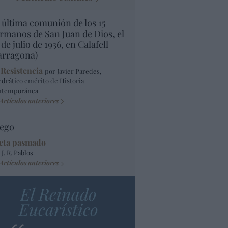
 última comunión de los 15
rmanos de San Juan de Dios, el
 de julio de 1936, en Calafell
arragona)
 Resistencia
por Javier Paredes,
edrático emérito de Historia
ntemporánea
Artículos anteriores
ego
eta pasmado
 J. R. Pablos
Artículos anteriores
El Reinado
Eucarístico