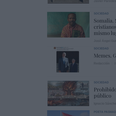
Javier Parede
SOCIEDAD
Somalia. 
cristiano
mismo lu
José Ángel Gut
SOCIEDAD
Memes. G
Redacción
0
SOCIEDAD
Prohibido
público
Ignacio Sánch
POETA PASMA