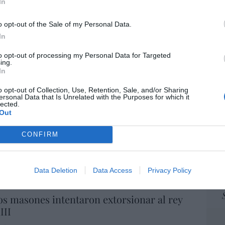
In
ame
por 
o opt-out of the Sale of my Personal Data.
Artí
In
to opt-out of processing my Personal Data for Targeted
ing.
In
EEU
ter
o opt-out of Collection, Use, Retention, Sale, and/or Sharing
def
ersonal Data that Is Unrelated with the Purposes for which it
lected.
por 
Out
Artí
CONFIRM
Car
Data Deletion
Data Access
Privacy Policy
A
s masones intentaron extorsionar al rey
III