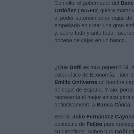
Con ello, el gobernador del
Banc
Ordóñez
(
MAFO
) quiere matar v
al poder autonómico en cajas de a
empeñado en crear una gran enti
y, sobre todo y ante todo, favore
docena de cajas en un banco.
¿Que
Goñi
es muy pepero? Sí, p
catedrático de Economía, líder d
Emilio Ontiveros
un hombre capaz
de cajas de España. Y ojo, porq
representa el mejor enlace para 
definitivamente a
Banca Cívica
.
Eso sí,
Julio Fernández Gayos
obstáculo de
Feijóo
para consegui
su directivos. Saben que
Goñi
pil