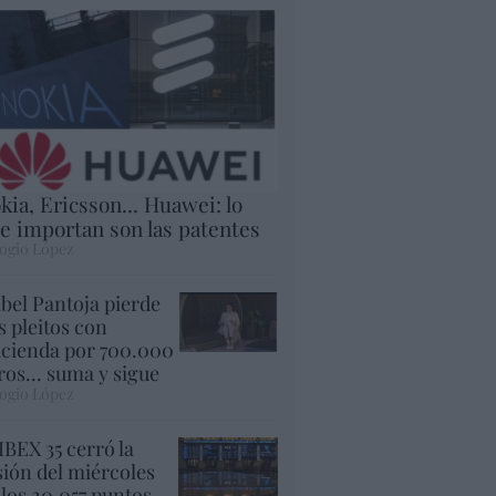
kia, Ericsson... Huawei: lo
e importan son las patentes
ogio López
abel Pantoja pierde
s pleitos con
cienda por 700.000
ros... suma y sigue
ogio López
 IBEX 35 cerró la
sión del miércoles
 los 20.057 puntos,