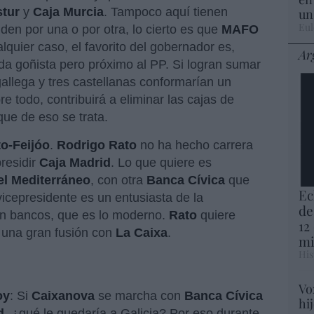
stur
y
Caja Murcia
. Tampoco aquí tienen
un
Eul
en por una o por otra, lo cierto es que
MAFO
quier caso, el favorito del gobernador es,
Ar
da goñista pero próximo al PP. Si logran sumar
gallega y tres castellanas conformarían un
e todo, contribuirá a eliminar las cajas de
que de eso se trata.
o-Feijóo
.
Rodrigo Rato
no ha hecho carrera
residir
Caja Madrid
. Lo que quiere es
el Mediterráneo
, con otra
Banca Cívica
que
Ec
vicepresidente es un entusiasta de la
de
en bancos, que es lo moderno.
Rato
quiere
12
 una gran fusión con
La Caixa
.
mi
His
Vo
oy
: Si
Caixanova
se marcha con
Banca Cívica
hi
d
, ¿qué le quedaría a Galicia? Por eso durante