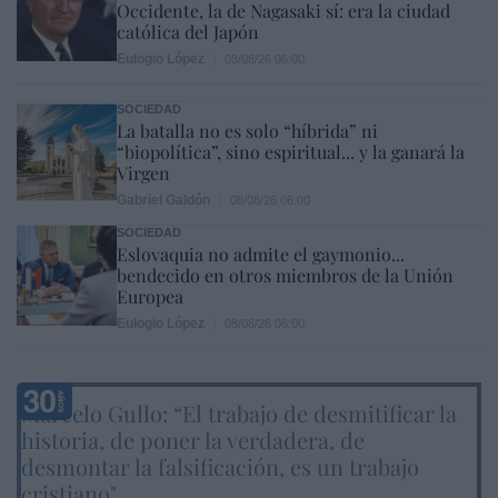
Occidente, la de Nagasaki sí: era la ciudad
católica del Japón
Eulogio López
08/08/26 06:00
SOCIEDAD
La batalla no es solo “híbrida” ni
“biopolítica”, sino espiritual... y la ganará la
Virgen
Gabriel Galdón
08/08/26 06:00
SOCIEDAD
Eslovaquia no admite el gaymonio...
bendecido en otros miembros de la Unión
Europea
Eulogio López
08/08/26 06:00
Marcelo Gullo: “El trabajo de desmitificar la
historia, de poner la verdadera, de
desmontar la falsificación, es un trabajo
cristiano"