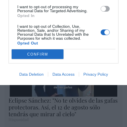
un nuevo récord
I want to opt-out of processing my
Personal Data for Targeted Advertising.
Eulogio López
Opted In
Argumentos
I want to opt-out of Collection, Use,
Retention, Sale, and/or Sharing of my
Personal Data that Is Unrelated with the
Purposes for which it was collected.
Opted Out
CONFIRM
Data Deletion
Data Access
Privacy Policy
Eclipse Sánchez: "No te olvides de las gafas
protectoras. Así, el 12 de agosto sólo
tendrás que mirar al cielo"
Hispanidad