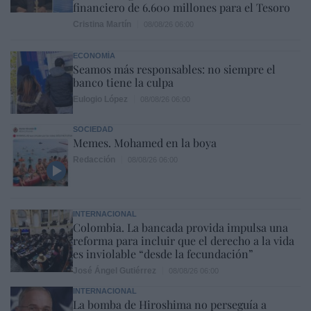
financiero de 6.600 millones para el Tesoro
Cristina Martín
08/08/26 06:00
ECONOMÍA
Seamos más responsables: no siempre el
banco tiene la culpa
Eulogio López
08/08/26 06:00
SOCIEDAD
Memes. Mohamed en la boya
Redacción
08/08/26 06:00
INTERNACIONAL
Colombia. La bancada provida impulsa una
reforma para incluir que el derecho a la vida
es inviolable “desde la fecundación”
José Ángel Gutiérrez
08/08/26 06:00
INTERNACIONAL
La bomba de Hiroshima no perseguía a