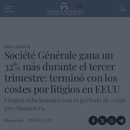
Educación
Entrevistas
PP
SANTANDER
R
30
POR LO BREVE
Société Générale gana un
32% más durante el tercer
trimestre: terminó con los
costes por litigios en EEUU
Litigios relacionados con el periodo de crisis
pre-financiera.
08/11/18 12:34
Redacción