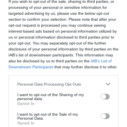
If you wish to opt-out of the sale, sharing to third parties, or
processing of your personal or sensitive information for
targeted advertising by us, please use the below opt-out
section to confirm your selection. Please note that after your
opt-out request is processed you may continue seeing
interest-based ads based on personal information utilized by
us or personal information disclosed to third parties prior to
your opt-out. You may separately opt-out of the further
disclosure of your personal information by third parties on the
IAB’s list of downstream participants. This information may
Nokia, Ericsson... Huawei: lo que importan
also be disclosed by us to third parties on the
IAB’s List of
son las patentes
Downstream Participants
that may further disclose it to other
Eulogio López
third parties.
Isabel Pantoja pierde dos pleitos
Personal Data Processing Opt Outs
con Hacienda por 700.000
I want to opt-out of the Sharing of my
euros... suma y sigue
personal data.
Opted In
Eulogio López
I want to opt-out of the Sale of my
El IBEX 35 cerró la sesión del
Personal Data.
Opted In
miércoles en los 20.057 puntos,