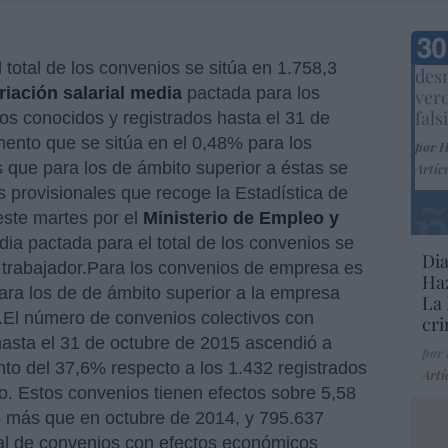
Marc
total de los convenios se sitúa en 1.758,3
desm
riación salarial media
pactada para los
ver
fals
s conocidos y registrados hasta el 31 de
ento que se sitúa en el 0,48% para los
por 
que para los de ámbito superior a éstas se
Artíc
s provisionales que recoge la Estadística de
este martes por el
Ministerio de Empleo y
dia pactada para el total de los convenios se
Dia
r trabajador.Para los convenios de empresa es
Haz
ara los de de ámbito superior a la empresa
La 
.El número de convenios colectivos con
cri
asta el 31 de octubre de 2015 ascendió a
por
to del 37,6% respecto a los 1.432 registrados
Artí
. Estos convenios tienen efectos sobre 5,58
% más que en octubre de 2014, y 795.637
al de convenios con efectos económicos