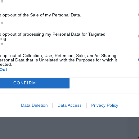
a-Patria
“E
In
pon
09/08/26 06:00
pr
o opt-out of the Sale of my Personal Data.
ame
In
por 
L
to opt-out of processing my Personal Data for Targeted
Artí
ing.
 presidenciales demócratas 2028. El
In
BIQ+ Pete Buttigieg regresa a escena y lo
las peores propuestas de Biden
o opt-out of Collection, Use, Retention, Sale, and/or Sharing
ersonal Data that Is Unrelated with the Purposes for which it
EEU
lected.
e
09/08/26 06:00
ter
Out
def
os del Papa León XIV: lentos pero
CONFIRM
por 
s
Artí
09/08/26 06:00
Data Deletion
Data Access
Privacy Policy
Car