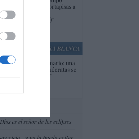
uropa lleva mucho tiempo
iendo aranceles y cortapisas a
oductos y compañías
ricanas (y europeas)”
Ana Sánchez Arjona
culos anteriores
LA CASA BLANCA
U. Inquietante escenario: una
cera parte de los demócratas se
ine como “socialista”
Ignacio Aguirre
culos anteriores
tas al director
Dios es el señor de los eclipses
Soy viejo... y no lo puedo evitar