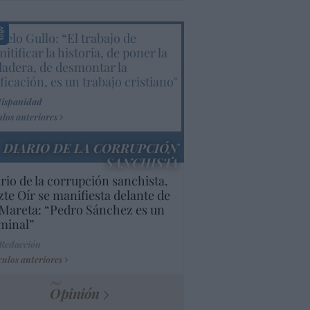
elo Gullo: “El trabajo de
itificar la historia, de poner la
dadera, de desmontar la
ificación, es un trabajo cristiano"
Hispanidad
ulos anteriores
DIARIO DE LA CORRUPCIÓN
SANCHISTA
rio de la corrupción sanchista.
te Oír se manifiesta delante de
Mareta: “Pedro Sánchez es un
minal”
 Redacción
culos anteriores
Opinión