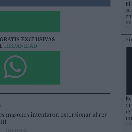
El
se
en
un
Eul
Ar
Ec
de
A
12
s masones intentaron extorsionar al rey
mi
III
His
s
09/08/26 06:00