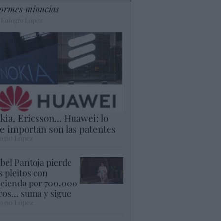
ormes minucias
 Eulogio López
kia, Ericsson... Huawei: lo
e importan son las patentes
ogio López
abel Pantoja pierde
s pleitos con
cienda por 700.000
ros... suma y sigue
ogio López