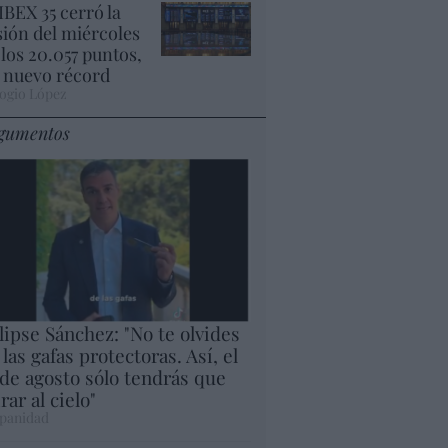
 IBEX 35 cerró la
sión del miércoles
 los 20.057 puntos,
 nuevo récord
ogio López
gumentos
lipse Sánchez: "No te olvides
 las gafas protectoras. Así, el
 de agosto sólo tendrás que
rar al cielo"
panidad