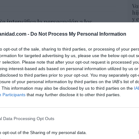
Vo
hi
y 
Se intensifica la persecución a los
op
s: “Es casi imposible que se reúnan en un
pr
anidad.com -
Do Not Process My Personal Information
gar”
Red
iérrez
09/08/26 06:00
to opt-out of the sale, sharing to third parties, or processing of your per
“S
formation for targeted advertising by us, please use the below opt-out s
si
andalf y el mediano
r selection. Please note that after your opt-out request is processed y
ab
eing interest-based ads based on personal information utilized by us or
po
9/08/26 06:00
disclosed to third parties prior to your opt-out. You may separately opt-
Es
losure of your personal information by third parties on the IAB’s list of
Go
. This information may also be disclosed by us to third parties on the
IA
co
Participants
that may further disclose it to other third parties.
Ma
 prevenir, pero no derrochar dinero
ce
His
l Data Processing Opt Outs
ez-León
09/08/26 06:00
DO
o opt-out of the Sharing of my personal data.