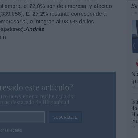
En
ptiembre, el 72,8% son de empresa, y afectan
por
 (339.056). El 27,2% restante corresponde a
mpresarial, e integran al 93,9% de los
bajadores).
Andrés
com
No
qu
resado este artículo?
Eul
tro newsletter y recibe cada dia
Is
o más destacado de Hispanidad
do
Ha
eu
Eul
iones legales