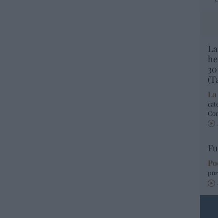
La
he
30
(T
La
cat
Co
Fu
Po
por