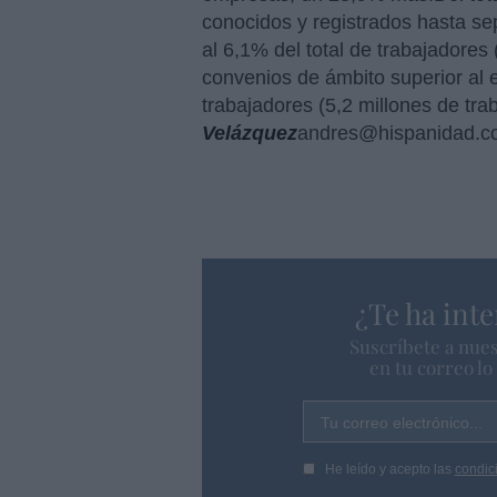
conocidos y registrados hasta se
al 6,1% del total de trabajadores
convenios de ámbito superior al e
trabajadores (5,2 millones de tra
Velázquez
andres@hispanidad.
¿Te ha inte
Suscríbete a nues
en tu correo l
Tu correo electrónico...
He leído y acepto las
condic