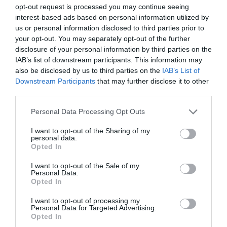
opt-out request is processed you may continue seeing
interest-based ads based on personal information utilized by
Isabel Pantoja pierde dos pleitos
us or personal information disclosed to third parties prior to
con Hacienda por 700.000
your opt-out. You may separately opt-out of the further
euros... suma y sigue
disclosure of your personal information by third parties on the
Eulogio López
IAB’s list of downstream participants. This information may
also be disclosed by us to third parties on the
IAB’s List of
El IBEX 35 cerró la sesión del
Downstream Participants
that may further disclose it to other
third parties.
miércoles en los 20.057 puntos,
un nuevo récord
Personal Data Processing Opt Outs
Eulogio López
I want to opt-out of the Sharing of my
Argumentos
personal data.
Opted In
I want to opt-out of the Sale of my
Personal Data.
Opted In
I want to opt-out of processing my
Personal Data for Targeted Advertising.
Opted In