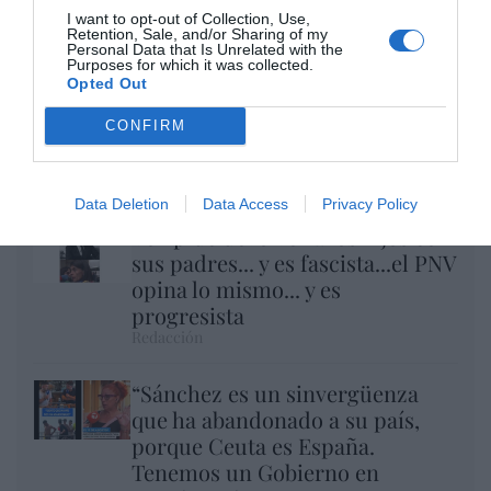
I want to opt-out of Collection, Use,
Retention, Sale, and/or Sharing of my
Personal Data that Is Unrelated with the
Purposes for which it was collected.
Opted Out
Eclipse Sánchez: "No te olvides de las gafas
CONFIRM
protectoras. Así, el 12 de agosto sólo
tendrás que mirar al cielo"
Hispanidad
Data Deletion
Data Access
Privacy Policy
Vox pide devolver a los hijos con
sus padres... y es fascista...el PNV
opina lo mismo... y es
progresista
Redacción
“Sánchez es un sinvergüenza
que ha abandonado a su país,
porque Ceuta es España.
Tenemos un Gobierno en