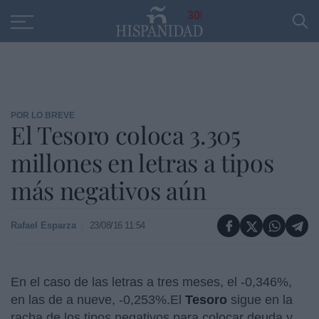
Educación
Entrevistas
PP
SANTANDER
R
30
POR LO BREVE
El Tesoro coloca 3.305
millones en letras a tipos
más negativos aún
Rafael Esparza
23/08/16 11:54
En el caso de las letras a tres meses, el -0,346%,
en las de a nueve, -0,253%.
El
Tesoro
sigue en la
racha de los tipos negativos para colocar deuda y