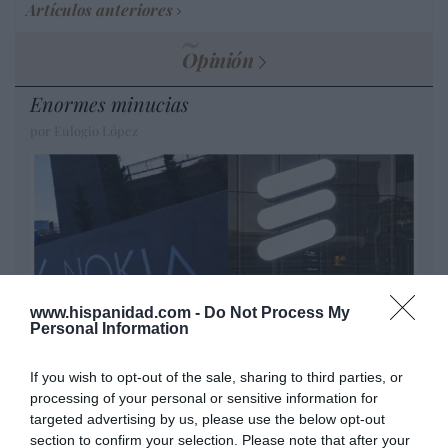
Artículos anteriores
Opinión
Enormes minucias
por Eulogio López
www.hispanidad.com -
Do Not Process My
Personal Information
If you wish to opt-out of the sale, sharing to third parties, or
Nokia, Ericsson... Huawei: lo que importan
processing of your personal or sensitive information for
son las patentes
targeted advertising by us, please use the below opt-out
section to confirm your selection. Please note that after your
Eulogio López