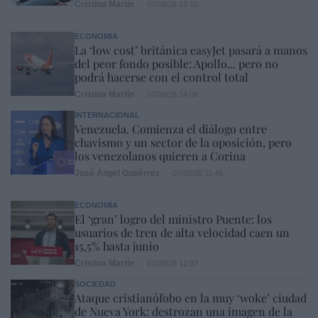
Cristina Martín
07/08/26 15:10
ECONOMÍA
La ‘low cost’ británica easyJet pasará a manos
del peor fondo posible: Apollo... pero no
podrá hacerse con el control total
Cristina Martín
07/08/26 14:09
INTERNACIONAL
Venezuela. Comienza el diálogo entre
chavismo y un sector de la oposición, pero
los venezolanos quieren a Corina
José Ángel Gutiérrez
07/08/26 11:46
ECONOMÍA
El ‘gran’ logro del ministro Puente: los
usuarios de tren de alta velocidad caen un
15,5% hasta junio
Cristina Martín
07/08/26 12:37
SOCIEDAD
Ataque cristianófobo en la muy ‘woke’ ciudad
de Nueva York: destrozan una imagen de la