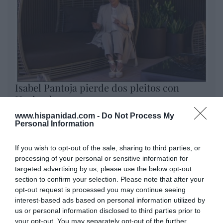
Isabel Pantoja pierde dos pleitos con
Hacienda por 700.000 euros... suma y
sigue
www.hispanidad.com -
Do Not Process My
Eulogio López
Personal Information
El IBEX 35 cerró la sesión del
If you wish to opt-out of the sale, sharing to third parties, or
miércoles en los 20.057 puntos,
processing of your personal or sensitive information for
un nuevo récord
targeted advertising by us, please use the below opt-out
section to confirm your selection. Please note that after your
Eulogio López
opt-out request is processed you may continue seeing
interest-based ads based on personal information utilized by
Ceuta. Nuestra Señora de África:
us or personal information disclosed to third parties prior to
convertir al musulmán
your opt-out. You may separately opt-out of the further