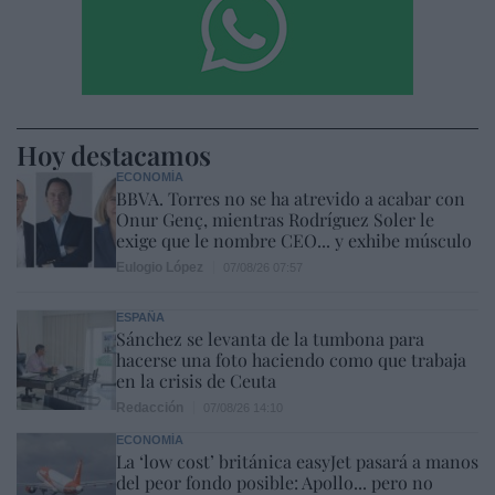
Hoy destacamos
ECONOMÍA
BBVA. Torres no se ha atrevido a acabar con
Onur Genç, mientras Rodríguez Soler le
exige que le nombre CEO... y exhibe músculo
Eulogio López
07/08/26 07:57
ESPAÑA
Sánchez se levanta de la tumbona para
hacerse una foto haciendo como que trabaja
en la crisis de Ceuta
Redacción
07/08/26 14:10
ECONOMÍA
La ‘low cost’ británica easyJet pasará a manos
del peor fondo posible: Apollo... pero no