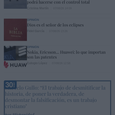
podrá hacerse con el control total
Cristina Martín
07/08/26 14:09
OPINIÓN
Dios es el señor de los eclipses
Fidel García
07/08/26 13:26
OPINIÓN
Nokia, Ericsson... Huawei: lo que importan
son las patentes
Eulogio López
07/08/26 12:58
Marcelo Gullo: “El trabajo de desmitificar la
historia, de poner la verdadera, de
desmontar la falsificación, es un trabajo
cristiano"
por Hispanidad