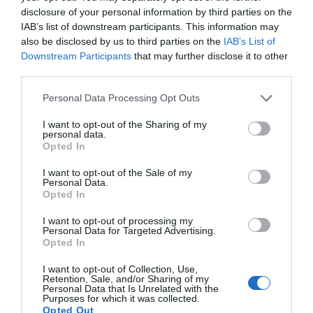
Eulogio López
disclosure of your personal information by third parties on the
IAB’s list of downstream participants. This information may
Argumentos
also be disclosed by us to third parties on the
IAB’s List of
Downstream Participants
that may further disclose it to other
third parties.
Personal Data Processing Opt Outs
I want to opt-out of the Sharing of my
personal data.
Opted In
I want to opt-out of the Sale of my
Personal Data.
Opted In
I want to opt-out of processing my
Eclipse Sánchez: "No te olvides de las gafas
Personal Data for Targeted Advertising.
protectoras. Así, el 12 de agosto sólo
Opted In
tendrás que mirar al cielo"
I want to opt-out of Collection, Use,
Hispanidad
Retention, Sale, and/or Sharing of my
Personal Data that Is Unrelated with the
Purposes for which it was collected.
Vox pide devolver a los hijos con
Opted Out