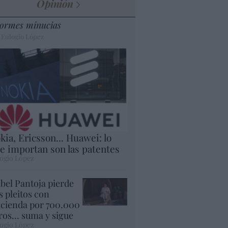
Opinión
ormes minucias
 Eulogio López
kia, Ericsson... Huawei: lo
e importan son las patentes
ogio López
abel Pantoja pierde
s pleitos con
cienda por 700.000
ros... suma y sigue
ogio López