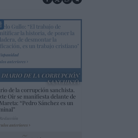
elo Gullo: “El trabajo de
itificar la historia, de poner la
dadera, de desmontar la
ificación, es un trabajo cristiano"
Hispanidad
ulos anteriores
DIARIO DE LA CORRUPCIÓN
SANCHISTA
rio de la corrupción sanchista.
te Oír se manifiesta delante de
Mareta: “Pedro Sánchez es un
minal”
 Redacción
culos anteriores