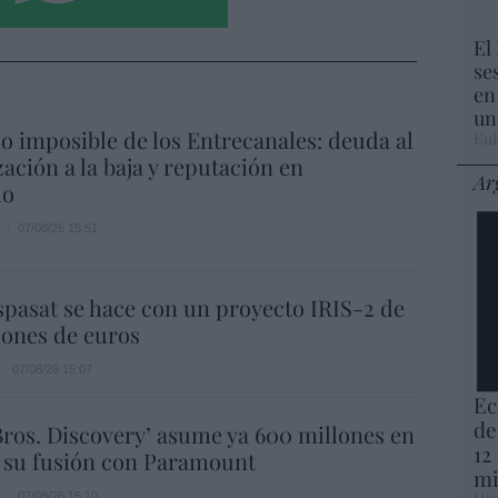
El
se
en
un
io imposible de los Entrecanales: deuda al
Eul
zación a la baja y reputación en
Ar
ho
07/08/26 15:51
spasat se hace con un proyecto IRIS-2 de
lones de euros
07/08/26 15:07
Ec
de
ros. Discovery’ asume ya 600 millones en
12
 su fusión con Paramount
mi
07/08/26 15:10