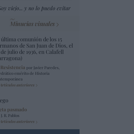
Soy viejo... y no lo puedo evitar
Minucias visuales
 última comunión de los 15
rmanos de San Juan de Dios, el
 de julio de 1936, en Calafell
arragona)
 Resistencia
por Javier Paredes,
edrático emérito de Historia
ntemporánea
Artículos anteriores
ego
eta pasmado
 J. R. Pablos
Artículos anteriores