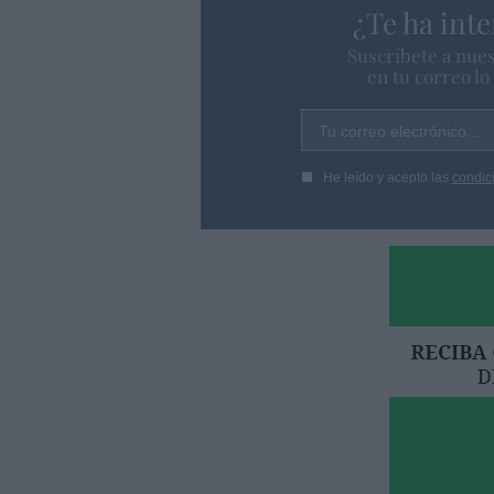
¿Te ha inte
Suscríbete a nues
en tu correo l
Tu correo electrónico...
He leído y acepto las
condic