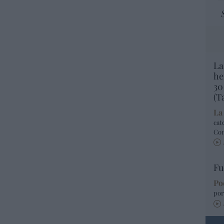
La
he
30
(T
La
cat
Co
Fu
Po
por