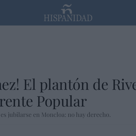
PP
SANTANDER
Religión
z! El plantón de River
Frente Popular
es jubilarse en Moncloa: no hay derecho.