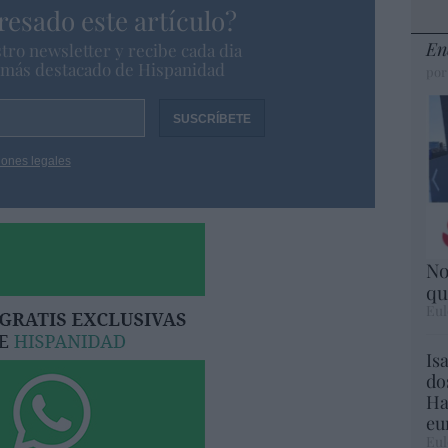
resado este artículo?
En
tro newsletter y recibe cada dia
o más destacado de Hispanidad
por
iones legales
No
qu
Eul
Is
do
Ha
eu
Eul