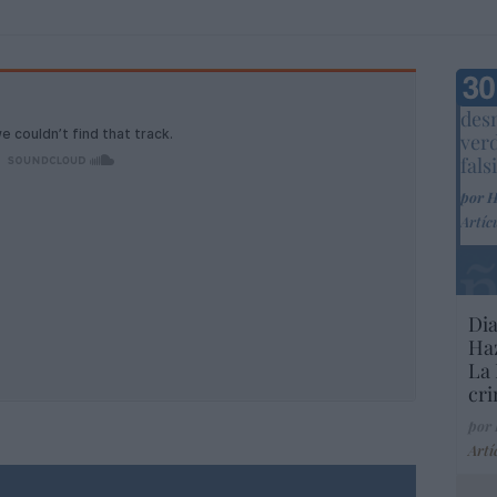
Marc
desm
ver
fals
por 
Artíc
Dia
Haz
La 
cri
por
Artí