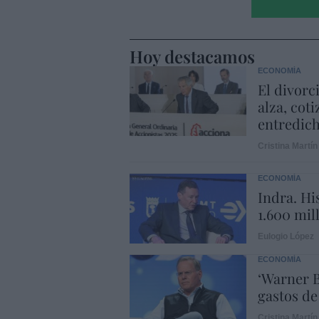
Hoy destacamos
ECONOMÍA
El divorc
alza, coti
entredic
Cristina Martín
ECONOMÍA
Indra. Hi
1.600 mil
Eulogio López
ECONOMÍA
‘Warner B
gastos de
Cristina Martín