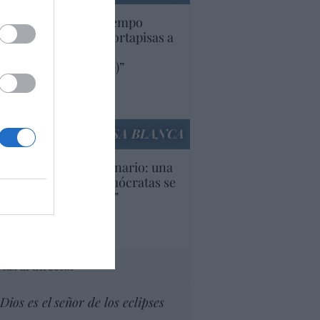
uropa lleva mucho tiempo
iendo aranceles y cortapisas a
oductos y compañías
ricanas (y europeas)”
Ana Sánchez Arjona
culos anteriores
LA CASA BLANCA
U. Inquietante escenario: una
cera parte de los demócratas se
ine como “socialista”
Ignacio Aguirre
culos anteriores
tas al director
Dios es el señor de los eclipses