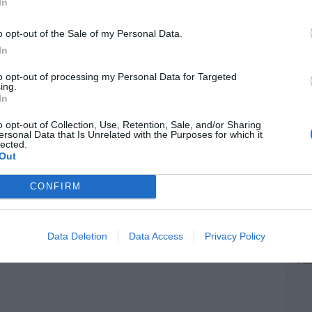
In
istianófobo en la muy ‘woke’ ciudad de
“E
k: destrozan una imagen de la Virgen
o opt-out of the Sale of my Personal Data.
pon
pr
In
ame
7/08/26 11:46
to opt-out of processing my Personal Data for Targeted
por 
ing.
In
Artí
o opt-out of Collection, Use, Retention, Sale, and/or Sharing
ersonal Data that Is Unrelated with the Purposes for which it
lected.
Out
EEU
ter
CONFIRM
def
por 
Artí
Data Deletion
Data Access
Privacy Policy
Car