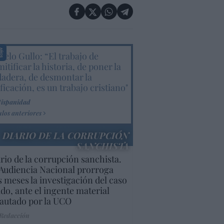
elo Gullo: “El trabajo de
itificar la historia, de poner la
dadera, de desmontar la
ificación, es un trabajo cristiano"
Hispanidad
ulos anteriores
DIARIO DE LA CORRUPCIÓN
SANCHISTA
rio de la corrupción sanchista.
Audiencia Nacional prorroga
s meses la investigación del caso
do, ante el ingente material
autado por la UCO
 Redacción