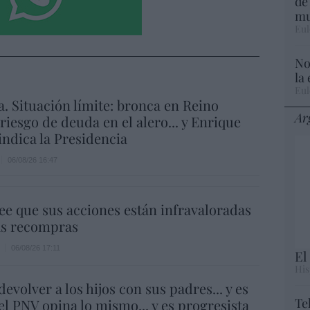
de
mu
Eul
No
la
Eul
a. Situación límite: bronca en Reino
Ar
 riesgo de deuda en el alero... y Enrique
indica la Presidencia
06/08/26 16:47
ee que sus acciones están infravaloradas
ás recompras
06/08/26 17:11
El
His
evolver a los hijos con sus padres... y es
Te
.el PNV opina lo mismo... y es progresista