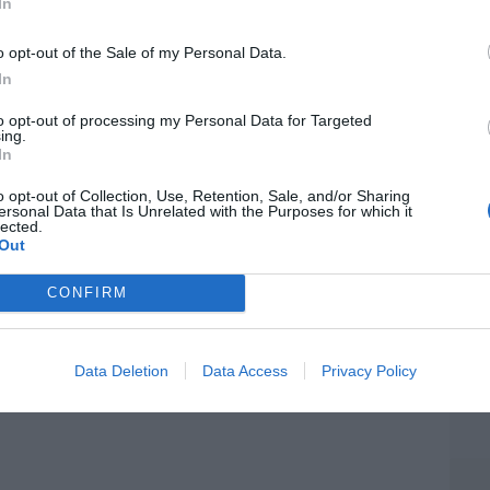
Artí
In
06/08/26 11:30
o opt-out of the Sale of my Personal Data.
elilla, las dos columnas de Hércules
In
EEU
ter
06/08/26 07:58
to opt-out of processing my Personal Data for Targeted
ing.
def
In
por 
o opt-out of Collection, Use, Retention, Sale, and/or Sharing
Artí
ersonal Data that Is Unrelated with the Purposes for which it
lected.
Out
Car
CONFIRM
Data Deletion
Data Access
Privacy Policy