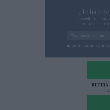
¿Te ha inte
Suscríbete a nues
en tu correo l
Tu correo electrónico...
He leído y acepto las
condic