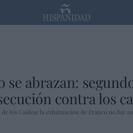
PP
SANTANDER
Religión
o se abrazan: segundo
secución contra los ca
e de los Caídos: la exhumación de Franco no fue a