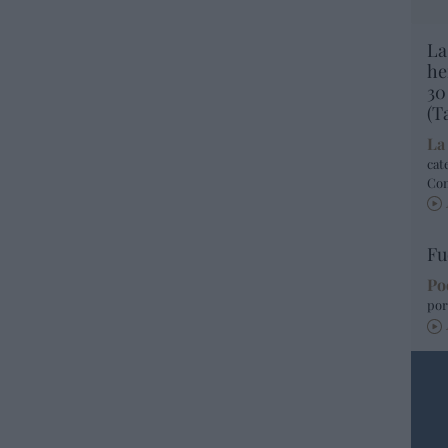
La
he
30
(T
La
cat
Co
Fu
Po
por