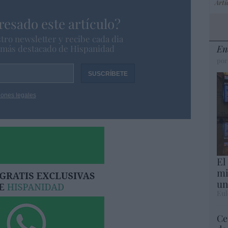
Artí
resado este artículo?
tro newsletter y recibe cada dia
o más destacado de Hispanidad
En
por
iones legales
El
mi
un
Eul
Ce