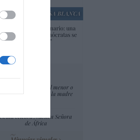
culos anteriores
LA CASA BLANCA
U. Inquietante escenario: una
cera parte de los demócratas se
ine como “socialista”
Ignacio Aguirre
culos anteriores
tas al director
¿El Superior interés el menor o
el superior interés de la madre
del menor?
Ceuta celebra Nuestra Señora
de África
Minucias visuales