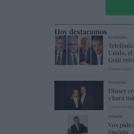
Hoy destacamos
ECONOMÍA
Telefónic
Unido, el
Goñi reiv
Eulogio López
ECONOMÍA
Disney cr
y hará m
Cristina Martín
OPINIÓN
Vox pide d
fascista..