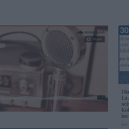
Marc
desm
ver
fals
por 
Artíc
Dia
La 
sei
Kol
inc
por