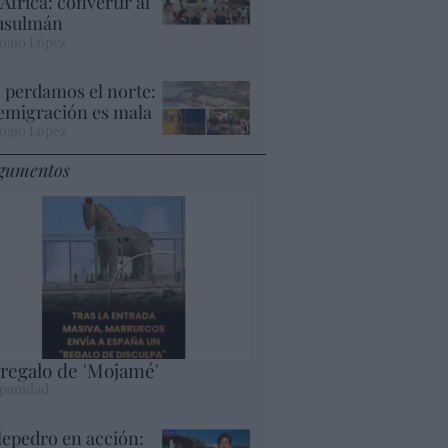
 África: convertir al
sulmán
ogio López
 perdamos el norte:
 emigración es mala
ogio López
gumentos
 regalo de 'Mojamé'
panidad
lepedro en acción: