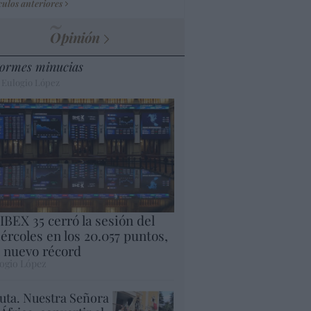
culos anteriores
Opinión
ormes minucias
 Eulogio López
 IBEX 35 cerró la sesión del
ércoles en los 20.057 puntos,
 nuevo récord
ogio López
uta. Nuestra Señora