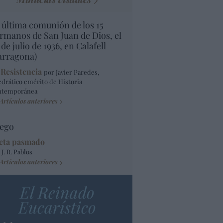
 última comunión de los 15
rmanos de San Juan de Dios, el
 de julio de 1936, en Calafell
arragona)
 Resistencia
por Javier Paredes,
edrático emérito de Historia
ntemporánea
Artículos anteriores
ego
eta pasmado
 J. R. Pablos
Artículos anteriores
El Reinado
Eucarístico