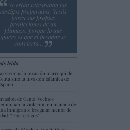
Se están retrasando los
castigos preparados. Jesús
borra sus propias
predicciones de un
plumazo, porque lo que
quiere es que el pecador se
convierta…
ás leído
No vivimos la invasión marroquí de
Ceuta sino la invasión islámica de
España
Invasión de Ceuta. Vecinos
denuncian la violación en manada de
una inmigrante irregular menor de
edad: “Hay testigos”
A pesar de Sánchez, Ana Botín se