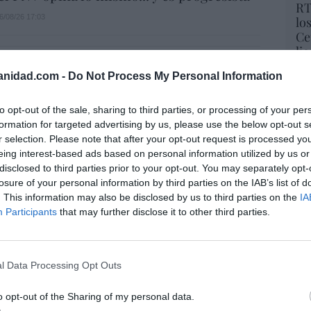
RT
6/08/26 17:03
lo
Ce
li
di
aja en bolsa, pese a que vuelve a elevar
anidad.com -
Do Not Process My Personal Information
hu
es, tras un trimestre récord
po
His
06/08/26 15:12
to opt-out of the sale, sharing to third parties, or processing of your per
formation for targeted advertising by us, please use the below opt-out s
r selection. Please note that after your opt-out request is processed y
Cu
 de la china MG dispara ingresos (+59%) y
eing interest-based ads based on personal information utilized by us or
tu
47%) en España, pero reduce por primera
disclosed to third parties prior to your opt-out. You may separately opt-
Red
neficio
losure of your personal information by third parties on the IAB’s list of
. This information may also be disclosed by us to third parties on the
IA
06/08/26 14:18
Participants
that may further disclose it to other third parties.
“E
pon
 es un sinvergüenza que ha abandonado a
pr
l Data Processing Opt Outs
porque Ceuta es España. Tenemos un
ame
 en connivencia con Marruecos”: acusa
por 
o opt-out of the Sharing of my personal data.