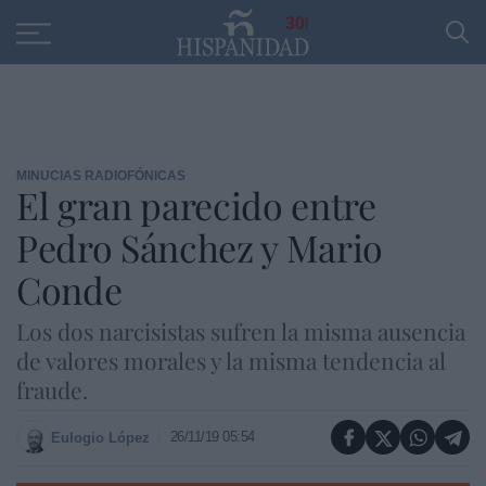
Educación
Entrevistas
PP
SANTANDER
R
30
MINUCIAS RADIOFÓNICAS
El gran parecido entre
Pedro Sánchez y Mario
Conde
Los dos narcisistas sufren la misma ausencia
de valores morales y la misma tendencia al
fraude.
26/11/19 05:54
Eulogio López