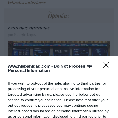
Artículos anteriores
Opinión
Enormes minucias
por Eulogio López
www.hispanidad.com -
Do Not Process My
Personal Information
If you wish to opt-out of the sale, sharing to third parties, or
processing of your personal or sensitive information for
targeted advertising by us, please use the below opt-out
section to confirm your selection. Please note that after your
El IBEX 35 cerró la sesión del miércoles en
opt-out request is processed you may continue seeing
los 20.057 puntos, un nuevo récord
interest-based ads based on personal information utilized by
Eulogio López
us or personal information disclosed to third parties prior to