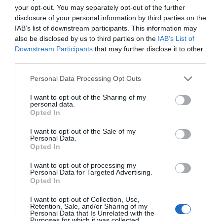
your opt-out. You may separately opt-out of the further
disclosure of your personal information by third parties on the
Ceuta. Nuestra Señora de África:
IAB’s list of downstream participants. This information may
convertir al musulmán
also be disclosed by us to third parties on the
IAB’s List of
Eulogio López
Downstream Participants
that may further disclose it to other
third parties.
No perdamos el norte: la
emigración es mala
Personal Data Processing Opt Outs
Eulogio López
I want to opt-out of the Sharing of my
personal data.
Argumentos
Opted In
I want to opt-out of the Sale of my
Personal Data.
Opted In
I want to opt-out of processing my
Personal Data for Targeted Advertising.
Opted In
I want to opt-out of Collection, Use,
Retention, Sale, and/or Sharing of my
Personal Data that Is Unrelated with the
Purposes for which it was collected.