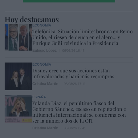
Hoy destacamos
ECONOMÍA
Telefónica. Situación límite: bronca en Reino
Unido, el riesgo de deuda en el alero... y
Enrique Goñi reivindica la Presidencia
Eulogio López
06/08/26 16:47
ECONOMÍA
Disney cree que sus acciones están
infravaloradas y hará más recompras
Cristina Martín
06/08/26 17:11
ESPAÑA
Yolanda Díaz, el penúltimo fiasco del
Gobierno Sánchez, escaso en reputación e
influencia internacional: se conforma con
ser la número dos de la OIT
Cristina Martín
06/08/26 12:41