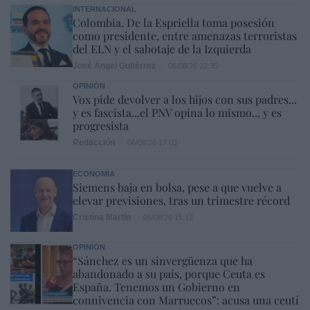
INTERNACIONAL
Colombia. De la Espriella toma posesión
como presidente, entre amenazas terroristas
del ELN y el sabotaje de la Izquierda
José Ángel Gutiérrez
06/08/26 12:35
OPINIÓN
Vox pide devolver a los hijos con sus padres...
y es fascista...el PNV opina lo mismo... y es
progresista
Redacción
06/08/26 17:03
ECONOMÍA
Siemens baja en bolsa, pese a que vuelve a
elevar previsiones, tras un trimestre récord
Cristina Martín
06/08/26 15:12
OPINIÓN
“Sánchez es un sinvergüenza que ha
abandonado a su país, porque Ceuta es
España. Tenemos un Gobierno en
connivencia con Marruecos”: acusa una ceutí